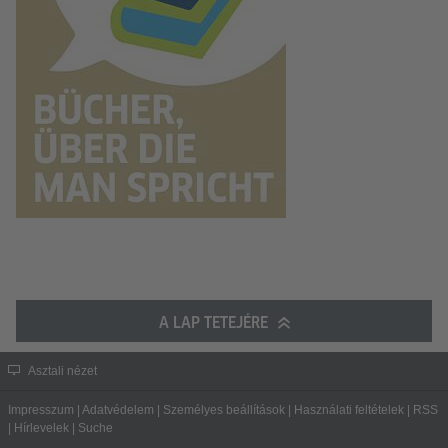
A LAP TETEJÉRE
Asztali nézet
Impresszum
|
Adatvédelem
|
Személyes beállítások
|
Használati feltételek
|
RSS
|
Hírlevelek
|
Suche