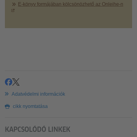
E-könyv formájában kölcsönözhető az Onleihe-n
megosztás
share
Adatvédelmi információk
cikk nyomtatása
KAPCSOLÓDÓ LINKEK