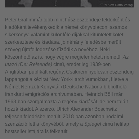
© Klett-Cotta Verlag
Peter Graf immár több mint húsz esztendeje lektorként és
kiadóként tevékenykedik a német könyvpiacon: számos
sikerkönyv, valamint különféle díjakkal kitüntetett kötet
szerkesztése és kiadása, jó néhány feledésbe merült
szöveg újrafelfedezése fűződik a nevéhez. Neki
köszönhető az is, hogy végre megjelenhetett németül
Az
utazó (Der Reisende)
című, eredetileg 1939-ben
Angliában publikált regény. Csaknem nyolcvan esztendeig
lappangott a kézirat New York-i archívumokban, illetve a
Német Nemzeti Könyvtár (Deutsche Nationalbibliothek)
frankfurti emigrációs archívumában. Heinrich Böll már
1963-ban szorgalmazta a regény kiadását, de nem talált
hozzá kiadót. A szerző, Ulrich Alexander Boschwitz
teljesen feledésbe merült. 2018-ban azonban irodalmi
szenzáció lett a könyvéből, amely a
Spiegel
című hetilap
bestsellerlistájára is felkerült.