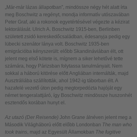
„Már-már lázas állapotban”, mindössze négy hét alatt írta
meg Boschwitz a regényt, mondja informatív utószavában
Peter Graf, aki a rokonok egyetértésével végezte a kézirat
lektorálását. Ulrich A. Boschwitz 1915-ben, Berlinben
született zsidó kereskedőcsaládban, édesanyja pedig egy
lübecki szenátor lánya volt. Boschwitz 1935-ben
emigrációba kényszerült: előbb Skandináviában élt, ott
jelent meg első kötete is, mígnem a siker lehetővé tette
számára, hogy Párizsban folytassa tanulmányait. Nem
sokkal a háború kitörése előtt Angliában internálták, majd
Ausztráliába szállították, ahol 1942-ig táborban élt. A
hazafelé vezető úton pedig megtorpedózta hajóját egy
német tengeralattjáró, így Boschwitz mindössze huszonhét
esztendős korában hunyt el.
Az utazó (Der Reisende)
John Grane álnéven jelent meg a
Második Világháború előtt előbb Londonban
The man who
took trains
, majd az Egyesült Államokban
The fugitive