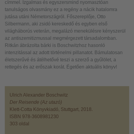
címmel. Izgalmas és egyszersmind nyomasztóan
tanulságos olvasmány ez a regény a nácik hatalomra
jutása utáni Németországról. Főszereplője, Otto
Silbermann, aki zsidó kereskedő és egyben első
világháborús veterán, megalázó menekülésre kényszerül
az antiszemitizmussal megmérgezett társadalomban.
Ritkán ábrázolta bárki is Boschwitzhoz hasonló
intenzitással az adott történelmi pillanatot. Bámulatosan
életszerűvé és átélhetővé teszi a szerző a gyűlölet, a
rettegés és az erőszak korát. Égetően aktuális könyv!
Ulrich Alexander Boschwitz
Der Reisende (Az utazó)
Klett-Cotta Könyvkiadó, Stuttgart, 2018.
ISBN 978-3608981230
303 oldal