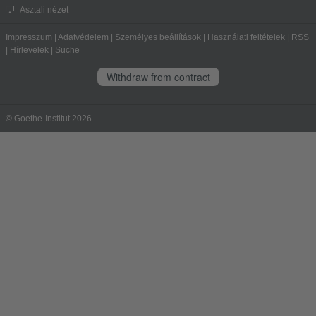
Asztali nézet
Impresszum
|
Adatvédelem
|
Személyes beállítások
|
Használati feltételek
|
RSS
|
Hírlevelek
|
Suche
Withdraw from contract
© Goethe-Institut 2026