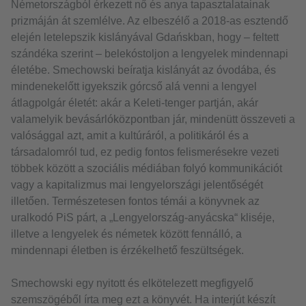
Németországból érkezett nő és anya tapasztalatainak
prizmáján át szemlélve. Az elbeszélő a 2018-as esztendő
elején letelepszik kislányával Gdańskban, hogy – feltett
szándéka szerint – belekóstoljon a lengyelek mindennapi
életébe. Smechowski beíratja kislányát az óvodába, és
mindenekelőtt igyekszik górcső alá venni a lengyel
átlagpolgár életét: akár a Keleti-tenger partján, akár
valamelyik bevásárlóközpontban jár, mindenütt összeveti a
valósággal azt, amit a kultúráról, a politikáról és a
társadalomról tud, ez pedig fontos felismerésekre vezeti
többek között a szociális médiában folyó kommunikációt
vagy a kapitalizmus mai lengyelországi jelentőségét
illetően. Természetesen fontos témái a könyvnek az
uralkodó PiS párt, a „Lengyelország-anyácska“ kliséje,
illetve a lengyelek és németek között fennálló, a
mindennapi életben is érzékelhető feszültségek.
Smechowski egy nyitott és elkötelezett megfigyelő
szemszögéből írta meg ezt a könyvét. Ha interjút készít