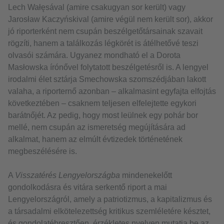
Lech Wałęsával (amire csakugyan sor került) vagy
Jarosław Kaczyńskival (amire végül nem került sor), akkor
jó riporterként nem csupán beszélgetőtársainak szavait
rögzíti, hanem a találkozás légkörét is átélhetővé teszi
olvasói számára. Ugyanez mondható el a Dorota
Masłowska írónővel folytatott beszélgetésről is. A lengyel
irodalmi élet sztárja Smechowska szomszédjában lakott
valaha, a riporternő azonban – alkalmasint egyfajta elfojtás
következtében – csaknem teljesen elfelejtette egykori
barátnőjét. Az pedig, hogy most leülnek egy pohár bor
mellé, nem csupán az ismeretség megújítására ad
alkalmat, hanem az elmúlt évtizedek történetének
megbeszélésére is.
A
Visszatérés Lengyelországba
mindenekelőtt
gondolkodásra és vitára serkentő riport a mai
Lengyelországról, amely a patriotizmus, a kapitalizmus és
a társadalmi elkötelezettség kritikus szemléletére késztet,
és gondolatébresztően, érzékletes nyelven mutatja be az