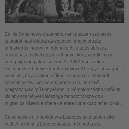
© 2019 Carl Hanser Verlag GmbH & Co. KG, München
Emilia Smechowski számára nem pusztán szokásos
újságírói házi feladat az egyéves lengyelországi
tartózkodás, hanem mindenekelőtt utazás abba az
országba, amelyet egykor elhagyni kényszerült, most
pedig újra meg akar ismerni. Az 1983-ban született
Smechowski hatéves korában távozott Lengyelországból a
szüleivel, és az akkori időkből származó emlékeiről
számolt be
Wir Streberemigranten
(
Mi, törekvő
emigránsok
) című könyvében: a Németországba vetődött
kislány személyes látószöge fonódott össze ott a
migrációs hátterű emberek életére vonatkozó reflexiókkal.
Smechowski új riportkönyve bizonyos tekintetben eltér
ettől. A fő téma itt Lengyelország, mégpedig egy