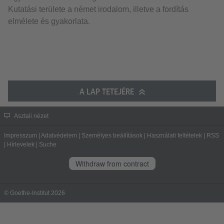
Kutatási területe a német irodalom, illetve a fordítás
elmélete és gyakorlata.
A LAP TETEJÉRE
Asztali nézet
Impresszum
|
Adatvédelem
|
Személyes beállítások
|
Használati feltételek
|
RSS
|
Hírlevelek
|
Suche
Withdraw from contract
© Goethe-Institut 2026