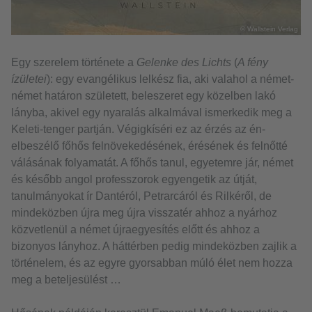
© Wallstein Verlag
Egy szerelem története a
Gelenke des Lichts
(
A fény
ízületei
): egy evangélikus lelkész fia, aki valahol a német-
német határon született, beleszeret egy közelben lakó
lányba, akivel egy nyaralás alkalmával ismerkedik meg a
Keleti-tenger partján. Végigkíséri ez az érzés az én-
elbeszélő főhős felnövekedésének, érésének és felnőtté
válásának folyamatát. A főhős tanul, egyetemre jár, német
és később angol professzorok egyengetik az útját,
tanulmányokat ír Dantéról, Petrarcáról és Rilkéről, de
mindeközben újra meg újra visszatér ahhoz a nyárhoz
közvetlenül a német újraegyesítés előtt és ahhoz a
bizonyos lányhoz. A háttérben pedig mindeközben zajlik a
történelem, és az egyre gyorsabban múló élet nem hozza
meg a beteljesülést …