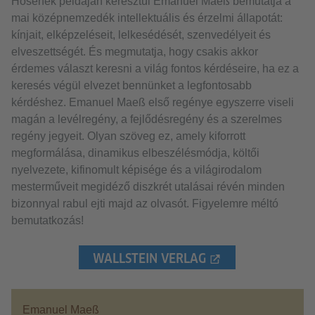
Hősének példáján keresztül Emanuel Maeß bemutatja a
mai középnemzedék intellektuális és érzelmi állapotát:
kínjait, elképzeléseit, lelkesédését, szenvedélyeit és
elveszettségét. És megmutatja, hogy csakis akkor
érdemes választ keresni a világ fontos kérdéseire, ha ez a
keresés végül elvezet bennünket a legfontosabb
kérdéshez. Emanuel Maeß első regénye egyszerre viseli
magán a levélregény, a fejlődésregény és a szerelmes
regény jegyeit. Olyan szöveg ez, amely kiforrott
megformálása, dinamikus elbeszélésmódja, költői
nyelvezete, kifinomult képisége és a világirodalom
mesterműveit megidéző diszkrét utalásai révén minden
bizonnyal rabul ejti majd az olvasót. Figyelemre méltó
bemutatkozás!
WALLSTEIN VERLAG
Emanuel Maeß