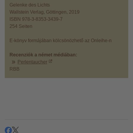
Gelenke des Lichts
Wallstein Verlag, Göttingen, 2019
ISBN 978-3-8353-3439-7
254 Seiten
E-könyv formájában kölcsönözhető az Onleihe-n
Recenziók a német médiában:
Perlentaucher
RBB
megosztás
share