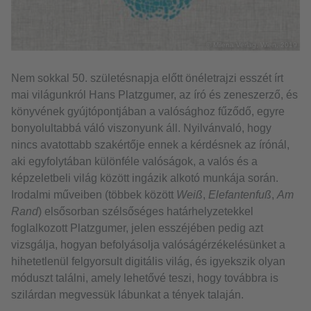
© Milena Verlag, Wien, 2019
Nem sokkal 50. születésnapja előtt önéletrajzi esszét írt
mai világunkról Hans Platzgumer, az író és zeneszerző, és
könyvének gyújtópontjában a valósághoz fűződő, egyre
bonyolultabbá váló viszonyunk áll. Nyilvánvaló, hogy
nincs avatottabb szakértője ennek a kérdésnek az írónál,
aki egyfolytában különféle valóságok, a valós és a
képzeletbeli világ között ingázik alkotó munkája során.
Irodalmi műveiben (többek között
Weiß
,
Elefantenfuß
,
Am
Rand
) elsősorban szélsőséges határhelyzetekkel
foglalkozott Platzgumer, jelen esszéjében pedig azt
vizsgálja, hogyan befolyásolja valóságérzékelésünket a
hihetetlenül felgyorsult digitális világ, és igyekszik olyan
móduszt találni, amely lehetővé teszi, hogy továbbra is
szilárdan megvessük lábunkat a tények talaján.