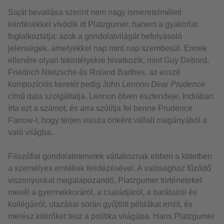
Saját bevallása szerint nem nagy ismeretelméleti
kérdésekkel vívódik itt Platzgumer, hanem a gyakorlat
foglalkoztatja: azok a gondolatvilágát befolyásoló
jelenségek, amelyekkel nap mint nap szembesül. Ennek
ellenére olyan tekintélyekre hivatkozik, mint Guy Debord,
Friedrich Nietzsche és Roland Barthes, az esszé
kompozíciós keretét pedig John Lennon
Dear Prudence
című dala szolgáltatja. Lennon ötven esztendeje, Indiában
írta ezt a számot, és arra szólítja fel benne Prudence
Farrow-t, hogy térjen vissza önként vállalt magányából a
való világba.
Filozófiai gondolatmenetek váltakoznak ebben a kötetben
a személyes emlékek felidézésével. A valósághoz fűződő
viszonyunkat megalapozandó, Platzgumer történeteket
mesél a gyermekkoráról, a családjáról, a barátairól és
kollégáiról, utazásai során gyűjtött példákat említ, és
merész kitérőket tesz a politika világába. Hans Platzgumer