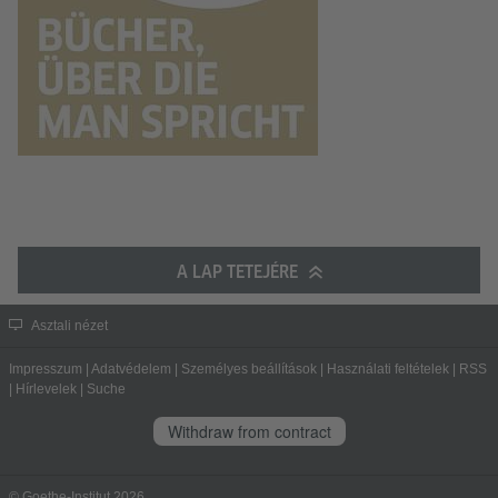
A LAP TETEJÉRE
Asztali nézet
Impresszum
|
Adatvédelem
|
Személyes beállítások
|
Használati feltételek
|
RSS
|
Hírlevelek
|
Suche
Withdraw from contract
© Goethe-Institut 2026