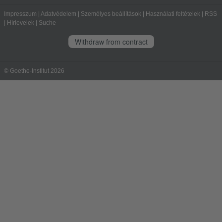
Impresszum
|
Adatvédelem
|
Személyes beállítások
|
Használati feltételek
|
RSS
|
Hírlevelek
|
Suche
Withdraw from contract
© Goethe-Institut 2026