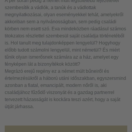
A per során pedig a német múlt legsötétebb fejezetével
szembesítik a vádlók, a tanúk és a vádlottak
megnyilatkozásai, olyan eseményekkel tehát, amelyekről
akkoriban sem a nyilvánosságban, sem pedig családi
körben nem esett szó. Eva mindeközben ráadásul számos
titokzatos részlettel szembesül saját családja történetéből
is. Hol tanult meg tulajdonképpen lengyelül? Hogyhogy
előbb tudott számolni lengyelül, mint németül? És miért
tűnik olyan ismerősnek számára az a ház, amelyet egy
fényképen lát a bizonyítékok között?
Megrázó erejű regény ez a német múlt bűneiről és
értelmezésükről a háború utáni időszakban, egyszersmind
azonban a fiatal, emancipált, modern nőről is, aki
családjához fűződő viszonyát és a gazdag partnerrel
tervezett házasságát is kockára teszi azért, hogy a saját
útját járhassa.