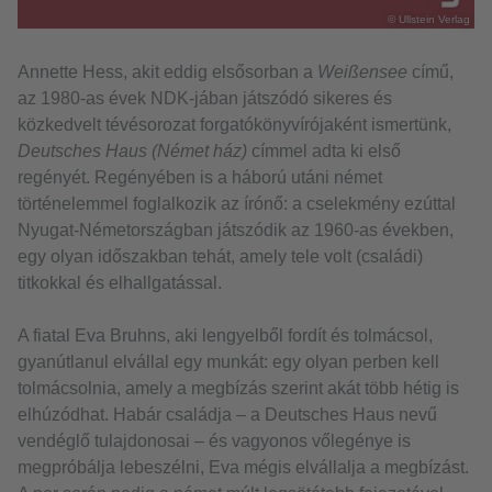
© Ullstein Verlag
Annette Hess, akit eddig elsősorban a
Weißensee
című,
az 1980-as évek NDK-jában játszódó sikeres és
közkedvelt tévésorozat forgatókönyvírójaként ismertünk,
Deutsches Haus (Német ház)
címmel adta ki első
regényét. Regényében is a háború utáni német
történelemmel foglalkozik az írónő: a cselekmény ezúttal
Nyugat-Németországban játszódik az 1960-as években,
egy olyan időszakban tehát, amely tele volt (családi)
titkokkal és elhallgatással.
A fiatal Eva Bruhns, aki lengyelből fordít és tolmácsol,
gyanútlanul elvállal egy munkát: egy olyan perben kell
tolmácsolnia, amely a megbízás szerint akát több hétig is
elhúzódhat. Habár családja – a Deutsches Haus nevű
vendéglő tulajdonosai – és vagyonos vőlegénye is
megpróbálja lebeszélni, Eva mégis elvállalja a megbízást.