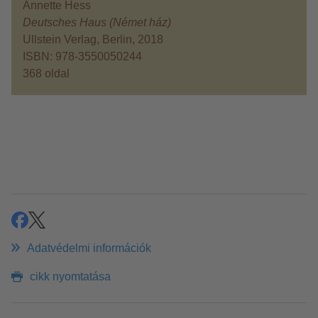
Annette Hess
Deutsches Haus (Német ház)
Ullstein Verlag, Berlin, 2018
ISBN: 978-3550050244
368 oldal
megosztás
share
Adatvédelmi információk
cikk nyomtatása