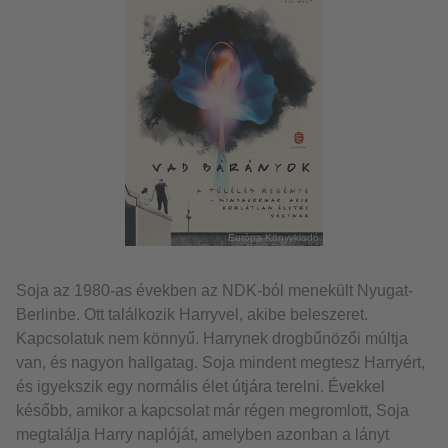
Európa Könyvkiadó
Soja az 1980-as években az NDK-ból menekült Nyugat-
Berlinbe. Ott találkozik Harryvel, akibe beleszeret.
Kapcsolatuk nem könnyű. Harrynek drogbűnözői múltja
van, és nagyon hallgatag. Soja mindent megtesz Harryért,
és igyekszik egy normális élet útjára terelni. Évekkel
később, amikor a kapcsolat már régen megromlott, Soja
megtalálja Harry naplóját, amelyben azonban a lányt