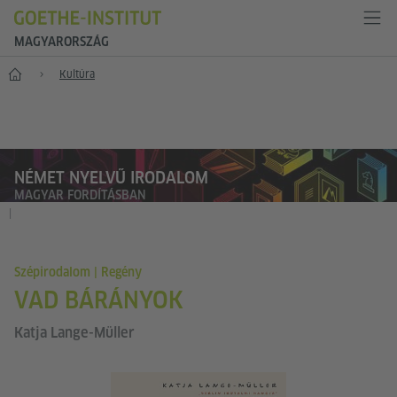
MAGYARORSZÁG
Főoldal
Kultúra
NÉMET NYELVŰ IRODALOM
MAGYAR FORDÍTÁSBAN
|
Szépirodalom | Regény
VAD BÁRÁNYOK
Katja Lange-Müller