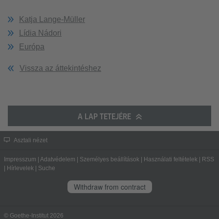
Katja Lange-Müller
Lídia Nádori
Európa
Vissza az áttekintéshez
A LAP TETEJÉRE
Asztali nézet
Impresszum
|
Adatvédelem
|
Személyes beállítások
|
Használati feltételek
|
RSS
|
Hírlevelek
|
Suche
Withdraw from contract
© Goethe-Institut 2026