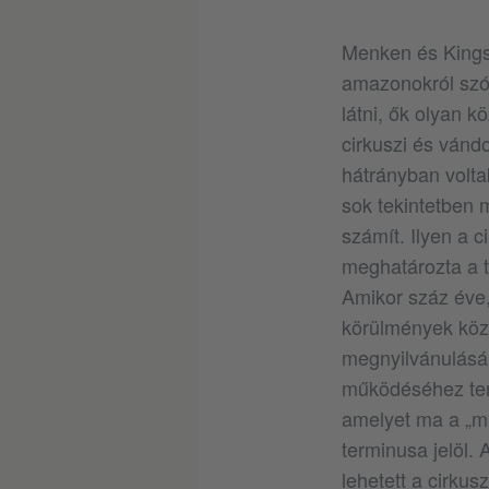
Menken és Kingsl
amazonokról szóló
látni, ők olyan k
cirkuszi és vánd
hátrányban voltak
sok tekintetben 
számít. Ilyen a 
meghatározta a tá
Amikor száz éve,
körülmények közö
megnyilvánulásán
működéséhez ter
amelyet ma a „mig
terminusa jelöl.
lehetett a cirkus