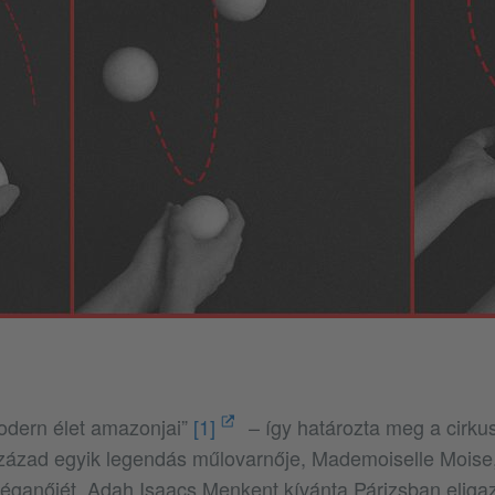
odern élet amazonjai”
[1]
– így határozta meg a cirkus
század egyik legendás műlovarnője, Mademoiselle Moise
éganőjét, Adah Isaacs Menkent kívánta Párizsban eligazí