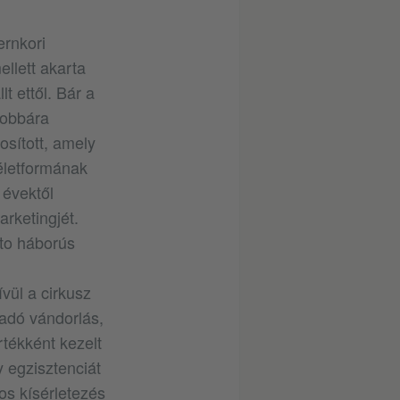
ernkori
ellett akarta
t ettől. Bár a
jobbára
osított, amely
életformának
 évektől
arketingjét.
cto háborús
vül a cirkusz
adó vándorlás,
rtékként kezelt
 egzisztenciát
tos kísérletezés