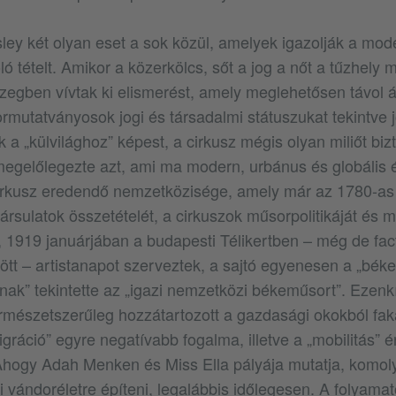
ey két olyan eset a sok közül, amelyek igazolják a mod
 tételt. Amikor a közerkölcs, sőt a jog a nőt a tűzhely m
özegben vívtak ki elismerést, amely meglehetősen távol áll
ormutatványosok jogi és társadalmi státuszukat tekintve 
 a „külvilághoz” képest, a cirkusz mégis olyan miliőt bizt
megelőlegezte azt, ami ma modern, urbánus és globális 
cirkusz eredendő nemzetközisége, amely már az 1780-as
rsulatok összetételét, a cirkuszok műsorpolitikáját és m
 1919 januárjában a budapesti Télikertben – még de fa
tt – artistanapot szerveztek, a sajtó egyenesen a „béke
ak” tekintette az „igazi nemzetközi békeműsort”. Ezenkí
mészetszerűleg hozzátartozott a gazdasági okokból fak
ráció” egyre negatívabb fogalma, illetve a „mobilitás” é
 Ahogy Adah Menken és Miss Ella pályája mutatja, komoly
zi vándoréletre építeni, legalábbis időlegesen. A folyama