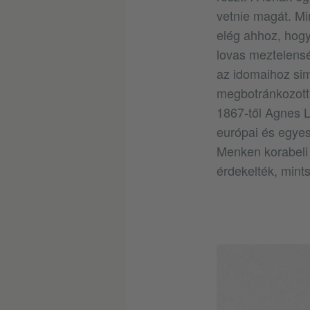
vetnie magát. Mi
elég ahhoz, hogy
lovas meztelensé
az idomaihoz sim
megbotránkozott 
1867-től Agnes 
európai és egyesü
Menken korabeli 
érdekelték, mints