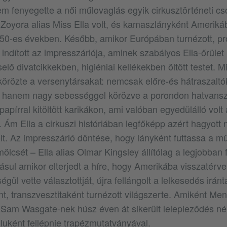
em fenyegette a női műlovaglás egyik cirkusztörténeti c
 Zoyora alias Miss Ella volt, és kamaszlányként Amerik
1850-es években. Később, amikor Európában turnézott, pr
indított az impresszáriója, aminek szabályos Ella-őrület 
elő divatcikkekben, higiéniai kellékekben öltött testet. M
örözte a versenytársakat: nemcsak előre-és hátraszaltó
, hanem nagy sebességgel körözve a porondon hatvanszo
apírral kitöltött karikákon, ami valóban egyedülálló volt 
 Ám Ella a cirkuszi históriában legfőképp azért hagyott
olt. Az impresszárió döntése, hogy lányként futtassa a mű
csét – Ella alias Olmar Kingsley állítólag a legjobban fi
dásul amikor elterjedt a híre, hogy Amerikába visszatér
égül vette választottját, újra fellángolt a lelkesedés irán
nt, transzvesztitaként turnézott világszerte. Amiként Men
t: Sam Wasgate-nek húsz éven át sikerült lelepleződés né
uként fellépnie trapézmutatványával.