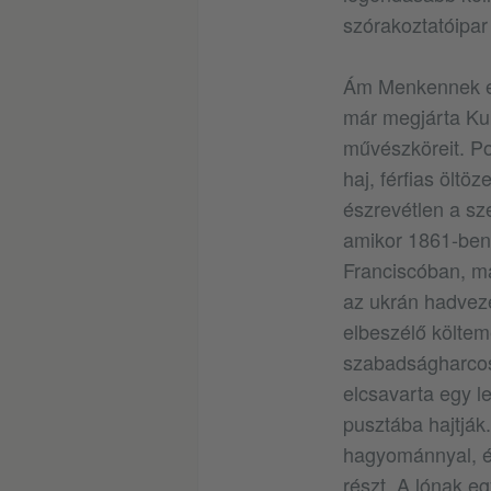
szórakoztatóipar
Ám Menkennek er
már megjárta Ku
művészköreit. Po
haj, férfias öltö
észrevétlen a sze
amikor 1861-ben 
Franciscóban, ma
az ukrán hadvez
elbeszélő költem
szabadságharcos 
elcsavarta egy le
pusztába hajtják
hagyománnyal, é
részt. A lónak e