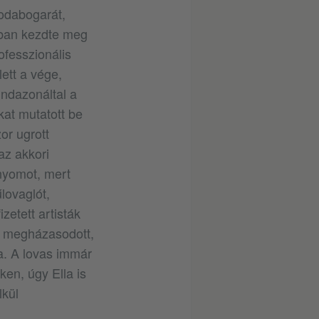
sodabogarát,
ában kezdte meg
ofesszionális
lett a vége,
indazonáltal a
kat mutatott be
r ugrott
az akkori
 nyomot, mert
lovaglót,
zetett artisták
ve megházasodott,
ta. A lovas immár
ken, úgy Ella is
lkül