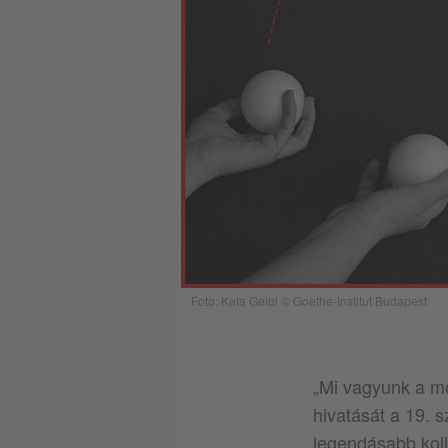
Foto: Kata Geibl © Goethe-Institut Budapest
„Mi vagyunk a m
hivatását a 19. 
legendásabb koll