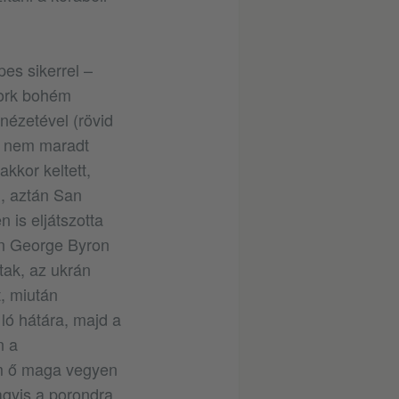
es sikerrel –
York bohém
nézetével (rövid
val nem maradt
akkor keltett,
, aztán San
 is eljátszotta
an George Byron
tak, az ukrán
, miután
 ló hátára, majd a
n a
m ő maga vegyen
agyis a porondra