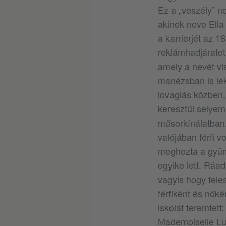
Ez a „veszély” n
akinek neve Ella
a karrierjét az 
reklámhadjáratot 
amely a nevét vis
manézsban is lek
lovaglás közben
keresztül selyemp
műsorkínálatban.
valójában férfi v
meghozta a gyümöl
egyike lett. Ráa
vagyis hogy feles
férfiként és nőké
iskolát teremtet
Mademoiselle Lul