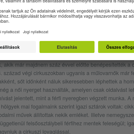
 Menken
|
In: G[ustave]-J[oseph-Alphonse] Witkowski – L[ucien] Nass: Le nu au théâtr
 Daragon, 1909, 144. o.
en valójában csak egy kései leszármazottja volt azokn
 akik már majdnem száz évvel előtte benépesítették a c
. század végi cirkuszokban ugyanis a műlovarnők már fér
kként, sőt időnként náluk sikeresebben léphettek a hom
még a női nyerget használták, amelyen csak oldalvást leh
ívást jelentett, mint a férfi nyeregben végzett munka. A
hölgyek mai fogalmaink szerint igazi sztárok voltak: cikk
odalmi művek állítottak nekik emléket. Illetve nemegysze
ggetlenül felsőosztálybeli férfihez mentek feleségül; ig
hagyniuk a cirkuszi lovaglással.