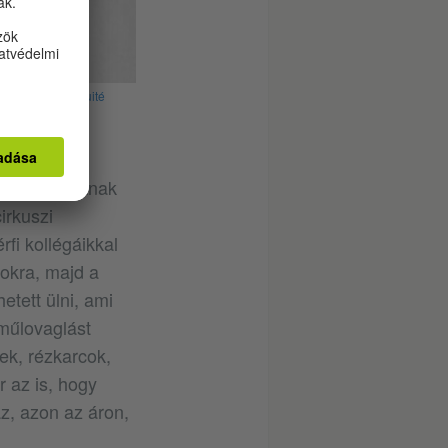
e depuis l’antiquité
ak a lányoknak
irkuszi
fi kollégáikkal
okra, majd a
etett ülni, ami
 műlovaglást
ek, rézkarcok,
r az is, hogy
az, azon az áron,