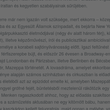
 íratlan és kegyetlen szabályainak sűrűjében.
re már nem igazán volt szüksége, mert ekkorra – közep
ba és az Egyesült Államok színpadait, és bejárta New 
lgárpukkasztó életmódjával (négy év alatt három férj), ki
zet), illetve képzőművészi, írói és publicisztikai ambíciói
mélye a korabeli sajtónyilvánosság előtt. Igazi feltűnést 
férfiszerepbe bújt, és először 26 évesen a Broadway-en
jd Londonban és Párizsban, illetve Berlinben és Bécsben
ér, Mazeppa történetét. A lovasdráma, amelyet ekkorib
énye alapján számos színházban és cirkuszban is előad
életéből azt az epizódot emelte ki, amelyben Mazeppát
ngyel grófné fejét, büntetésből meztelenül rákötözik egy
. Menken ragaszkodott ahhoz, hogy az előadás szakítso
s a száműzetés aktusában ne egy kitömött bábu, hane
gy kaszkádon kellett felugratnia, majd onnan a mélybe, v