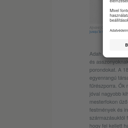
A[ndré] Gill: Miss Dada
jusqu’à nos jours. Paris,
Adah Isaacs Menk
és asszonyoknak,
porondokat. A 18
egyenrangú társa
fűrészporra. Ők 
jóval nagyobb kih
mesterfokon űző 
festmények és ir
származásuktól fü
hogy fel kellett 