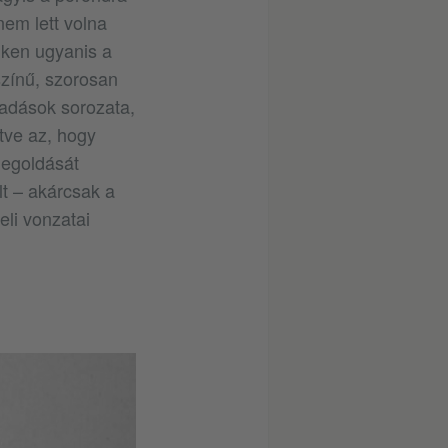
em lett volna
nken ugyanis a
színű, szorosan
őadások sorozata,
tve az, hogy
megoldását
lt – akárcsak a
li vonzatai