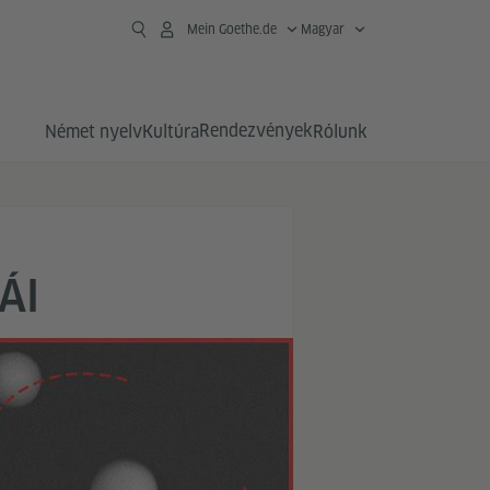
Mein Goethe.de
Magyar
Rendezvények
Német nyelv
Kultúra
Rólunk
ÁI