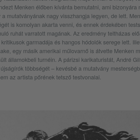
ndezt Menken élőben kívánta bemutatni, ami bizonyára n
 a mutatványának nagy visszhangja legyen, de lett. Me
gét is komolyan akarta venni, és ennek érdekében test
uló ruhát varratott magának. Az eredmény teltházas el
kritikusok garmadája és hangos hódolók serege lett. Ille
Lake, egy másik amerikai műlovarnő is átvette Menken 
lt államokbeli turnéin. A párizsi karikaturistát, André Gil
újságírók többségét – kevésbé a mutatvány mesterségbe
em az artista pőrének tetsző testvonalai.