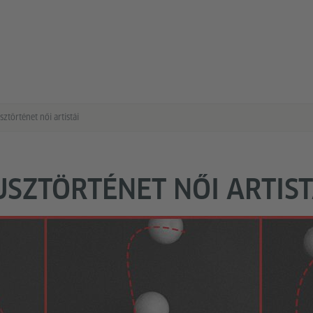
sztörténet női artistái
USZTÖRTÉNET NŐI ARTIST