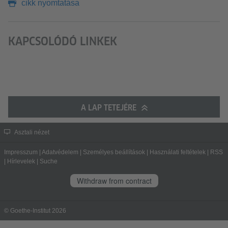
cikk nyomtatása
KAPCSOLÓDÓ LINKEK
A LAP TETEJÉRE
Asztali nézet
Impresszum
|
Adatvédelem
|
Személyes beállítások
|
Használati feltételek
|
RSS
|
Hírlevelek
|
Suche
Withdraw from contract
© Goethe-Institut 2026