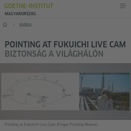
MAGYARORSZÁG
Főoldal
Kultúra
POINTING AT FUKUICHI LIVE CAM
BIZTONSÁG A VILÁGHÁLÓN
© ZKM | Zentrum für Kunst und Medien Karlsruhe Foto: Anatole Serexhe
Pointing at Fukuichi Live Cam (Finger Pointing Worker)