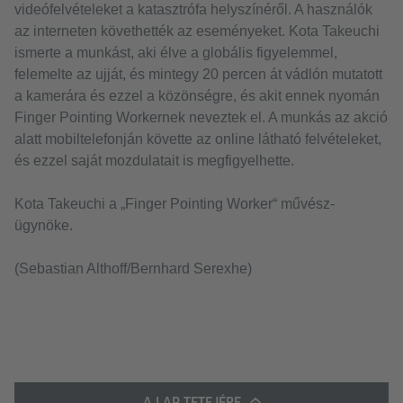
videófelvételeket a katasztrófa helyszínéről. A használók
az interneten követhették az eseményeket. Kota Takeuchi
ismerte a munkást, aki élve a globális figyelemmel,
felemelte az ujját, és mintegy 20 percen át vádlón mutatott
a kamerára és ezzel a közönségre, és akit ennek nyomán
Finger Pointing Workernek neveztek el. A munkás az akció
alatt mobiltelefonján követte az online látható felvételeket,
és ezzel saját mozdulatait is megfigyelhette.
Kota Takeuchi a „Finger Pointing Worker“ művész-
ügynöke.
(Sebastian Althoff/Bernhard Serexhe)
A LAP TETEJÉRE