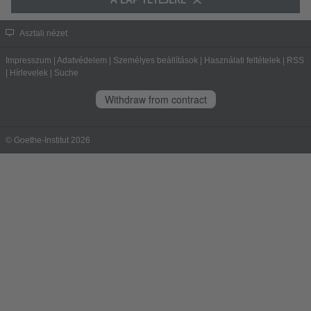
Asztali nézet
Impresszum
|
Adatvédelem
|
Személyes beállítások
|
Használati feltételek
|
RSS
|
Hírlevelek
|
Suche
Withdraw from contract
© Goethe-Institut 2026