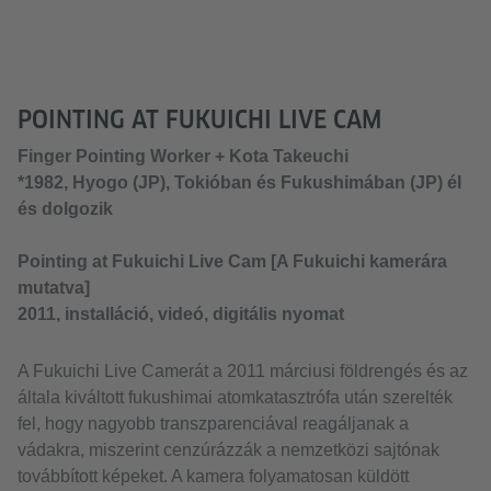
POINTING AT FUKUICHI LIVE CAM
Finger Pointing Worker + Kota Takeuchi
*1982, Hyogo (JP), Tokióban és Fukushimában (JP) él
és dolgozik
Pointing at Fukuichi Live Cam [A Fukuichi kamerára
mutatva]
2011, installáció, videó, digitális nyomat
A Fukuichi Live Camerát a 2011 márciusi földrengés és az
általa kiváltott fukushimai atomkatasztrófa után szerelték
fel, hogy nagyobb transzparenciával reagáljanak a
vádakra, miszerint cenzúrázzák a nemzetközi sajtónak
továbbított képeket. A kamera folyamatosan küldött