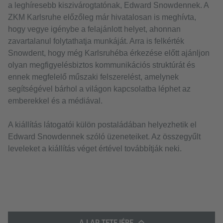
a leghíresebb kiszivárogtatónak, Edward Snowdennek. A
ZKM Karlsruhe előzőleg már hivatalosan is meghívta,
hogy vegye igénybe a felajánlott helyet, ahonnan
zavartalanul folytathatja munkáját. Arra is felkérték
Snowdent, hogy még Karlsruhéba érkezése előtt ajánljon
olyan megfigyelésbiztos kommunikációs struktúrát és
ennek megfelelő műszaki felszerelést, amelynek
segítségével bárhol a világon kapcsolatba léphet az
emberekkel és a médiával.
A kiállítás látogatói külön postaládában helyezhetik el
Edward Snowdennek szóló üzeneteiket. Az összegyűlt
leveleket a kiállítás véget értével továbbítják neki.
A LAP TETEJÉRE