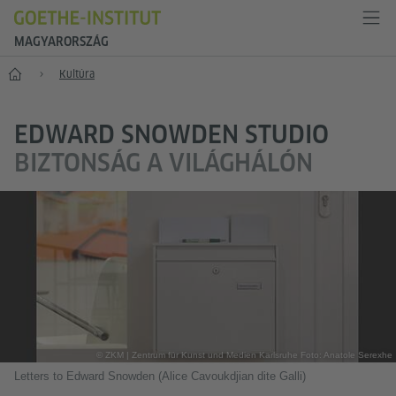
MAGYARORSZÁG
Főoldal
Kultúra
EDWARD SNOWDEN STUDIO
BIZTONSÁG A VILÁGHÁLÓN
© ZKM | Zentrum für Kunst und Medien Karlsruhe Foto: Anatole Serexhe
Letters to Edward Snowden (Alice Cavoukdjian dite Galli)