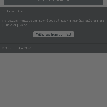
Asztali nézet
Impresszum
|
Adatvédelem
|
Személyes beállítások
|
Használati feltételek
|
RSS
|
Hírlevelek
|
Suche
Withdraw from contract
© Goethe-Institut 2026