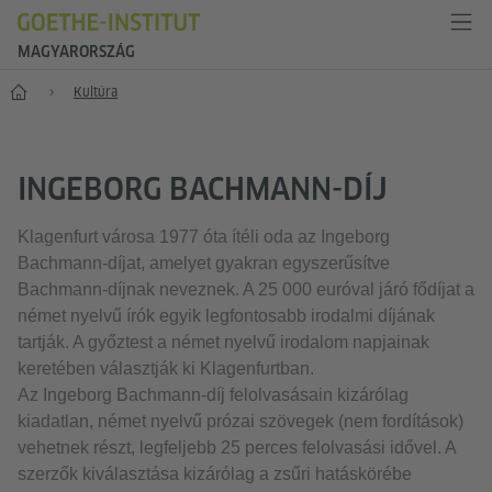
MAGYARORSZÁG
Főoldal
Kultúra
INGEBORG BACHMANN-DÍJ
Klagenfurt városa 1977 óta ítéli oda az Ingeborg
Bachmann-díjat, amelyet gyakran egyszerűsítve
Bachmann-díjnak neveznek. A 25 000 euróval járó fődíjat a
német nyelvű írók egyik legfontosabb irodalmi díjának
tartják. A győztest a német nyelvű irodalom napjainak
keretében választják ki Klagenfurtban.
Az Ingeborg Bachmann-díj felolvasásain kizárólag
kiadatlan, német nyelvű prózai szövegek (nem fordítások)
vehetnek részt, legfeljebb 25 perces felolvasási idővel. A
szerzők kiválasztása kizárólag a zsűri hatáskörébe