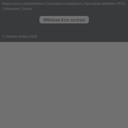
Impresszum
|
Adatvédelem
|
Személyes beállítások
|
Használati feltételek
|
RSS
|
Hírlevelek
|
Suche
Withdraw from contract
© Goethe-Institut 2026