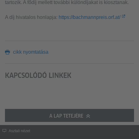
tartozik. A fődíj mellett további különdíjakat is kiosztanak.
A díj hivatalos honlapja:
https://bachmannpreis.orf.at/
cikk nyomtatása
KAPCSOLÓDÓ LINKEK
A LAP TETEJÉRE
Asztali nézet