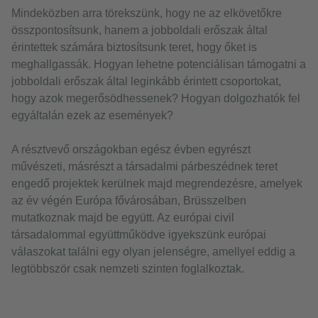
Mindeközben arra törekszünk, hogy ne az elkövetőkre
összpontosítsunk, hanem a jobboldali erőszak által
érintettek számára biztosítsunk teret, hogy őket is
meghallgassák. Hogyan lehetne potenciálisan támogatni a
jobboldali erőszak által leginkább érintett csoportokat,
hogy azok megerősödhessenek? Hogyan dolgozhatók fel
egyáltalán ezek az események?
A résztvevő országokban egész évben egyrészt
művészeti, másrészt a társadalmi párbeszédnek teret
engedő projektek kerülnek majd megrendezésre, amelyek
az év végén Európa fővárosában, Brüsszelben
mutatkoznak majd be együtt. Az európai civil
társadalommal együttműködve igyekszünk európai
válaszokat találni egy olyan jelenségre, amellyel eddig a
legtöbbször csak nemzeti szinten foglalkoztak.