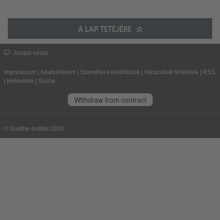
A LAP TETEJÉRE
Asztali nézet
Impresszum
|
Adatvédelem
|
Személyes beállítások
|
Használati feltételek
|
RSS
|
Hírlevelek
|
Suche
Withdraw from contract
© Goethe-Institut 2026