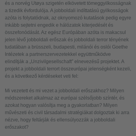
és a norvég Utøya szigetén elkövetett tömeggyilkosságnak
a tizedik évfordulója. A jobboldali indíttatású gyilkosságok
azóta is folytatódnak, az oknyomozó kutatások pedig egyre
inkább sejtetni engedik e hálózatok kiterjedését és
összefonódását. Az egész Európában azóta is makacsul
jelen lévő jobboldali erőszak és jobboldali terror tényének
tudatában a brüsszeli, budapesti, milánói és oslói Goethe
Intézetek a partnerszervezetekkel együttműködve
elindítják a „Unzivilgesellschaft” elnevezésű projektet. A
projekt a jobboldali terrort összeurópai jelenségként kezeli,
és a következő kérdéseket veti fel:
Mi vezetett és mi vezet a jobboldali erőszakhoz? Milyen
módszereket alkalmaz az európai szélsőjobb színtér, és
azokat hogyan valósítja meg a gyakorlatban? Milyen
művészeti és civil társadalmi stratégiákat dolgoztak ki arra
nézve, hogy feltárják és ellensúlyozzák a jobboldali
erőszakot?