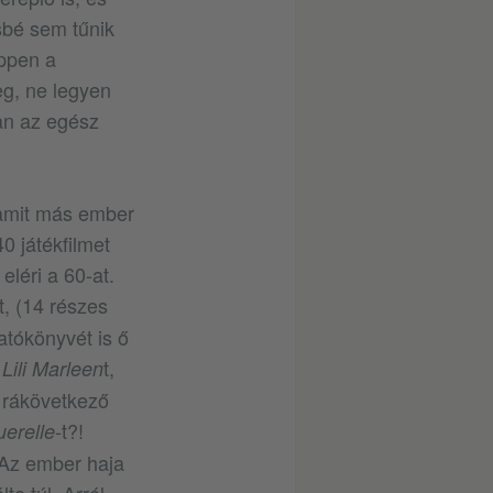
sbé sem tűnik
éppen a
eg, ne legyen
an az egész
 amit más ember
0 játékfilmet
eléri a 60-at.
t, (14 részes
atókönyvét is ő
a
t,
Lili Marleen
 rákövetkező
-t?!
erelle
? Az ember haja