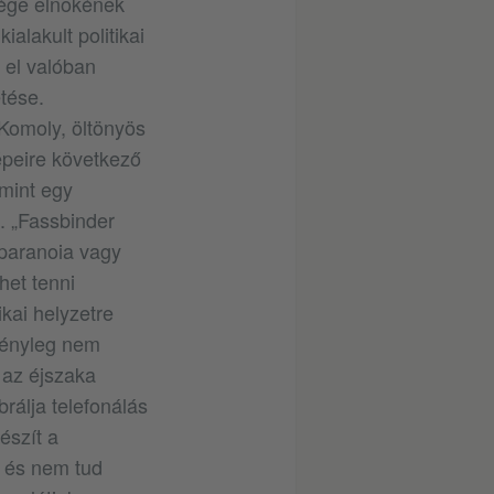
sége elnökének
alakult politikai
 el valóban
tése.
 Komoly, öltönyös
épeire következő
 mint egy
. „Fassbinder
y paranoia vagy
het tenni
ikai helyzetre
 tényleg nem
 az éjszaka
brálja telefonálás
észít a
s és nem tud