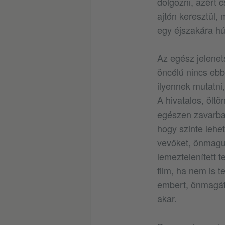
dolgozni, azért c
ajtón keresztül, 
egy éjszakára hú
Az egész jelenet
öncélú nincs eb
ilyennek mutatni
A hivatalos, ölt
egészen zavarba 
hogy szinte leh
vevőket, önmagun
lemeztelenített t
film, ha nem is 
embert, önmagát,
akar.