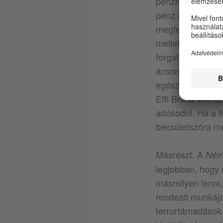
pénzről beszélne
pénz azért mégis 
megfeledkezik ról
mellett. Nem pál
forgatókönyvet, 
ácsorogni és arra
egészséges és ne
Effi Briest volt a
adósodni. Ha a f
becsületszóra m
Másrészt. A
Ném
legjobban, hogy
másmilyen lenni,
rendező munkája.
terrortámadások 