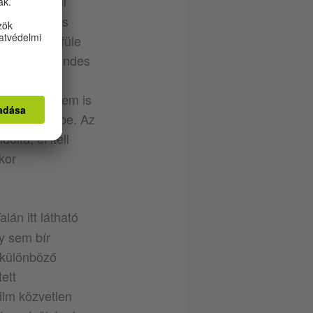
 hogy valami
iszont sajnos
elengedi a füle
gírni egy rendes
 nem lehet
rozzon. Ez nem is
 nyújtotta be. Az
dolta, el kell
kor
lán itt látható
y sem bír
0 különböző
ett
ilm közvetlen