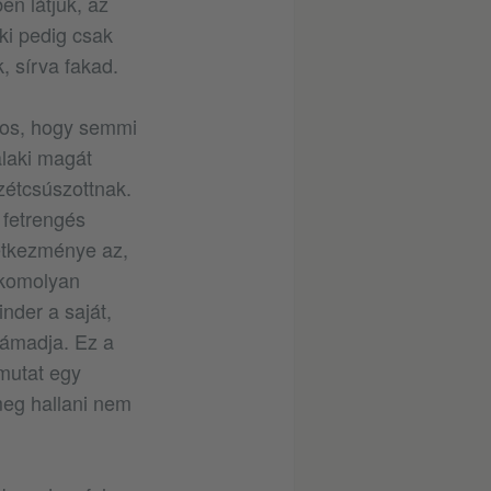
en látjuk, az
ki pedig csak
, sírva fakad.
gos, hogy semmi
laki magát
zétcsúszottnak.
 fetrengés
vetkezménye az,
 komolyan
nder a saját,
gtámadja. Ez a
mutat egy
meg hallani nem