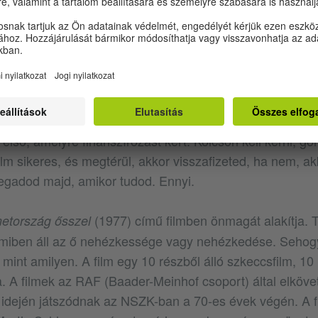
k, inkább gyorsan hazamennek. Amikor világossá válik,
kell, akkor elvállal egy tévéfilm szerepet, Ulli Lommel v
a, hogy eladja az autóját. És a célzásokat is elegánsan 
yáztak, nem is volt mivel, Fassbinder nem tudott még me
kölcsönkértek, becsületszóra. Az volt a véleménye, hogy
 várni, hogy a tisztelt állami filmbizottság majd finanszí
m is helyes. Az első 20 (!) filmjének forgatókönyvét nem
z első, amelyre finanszírozást kért. Kölcsön kell kérni, gon
ilm sikeres, és megtérül, akkor visszafizeted, ha nem, ak
egadod majd, amikor tudod. Ennyi.
(1977) című filmben önmagát alakítja. Ta
etország ősszel
 miben áll az ő nehézkessége vagy nehézkedése. Sehog
 mint amilyen. A film egy 10 részből álló szkeccsfilm, 1
 A filmek az RAF (Baader-Meinhof csoport) által elkövet
idején játszódnak az NSZK-ban a 70-es évek végén. A f