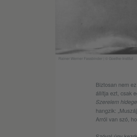
Rainer Werner Fassbinder | © Goethe-Institut
Biztosan nem ez 
állítja ezt, csak 
Szerelem hidegeb
hangzik: „Muszá
Arról van szó, ho
Szóval úgy kezdő