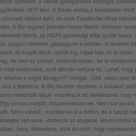
Martin Schleyer, a német gyáriparosok országos szövet
yilkolása 1977-ben. A filmek elvileg a támadások miatt ki
 azonnali választ adni, de csak Fassbinder filmje készült
zén. A film legelső jelenete Hanns Martin Schleyer teme
teleket látunk, az NSZK gazdasági elitje gyűlik össze.
k, szigorú védelem, gépfegyver a kézben. A temetés k
deré, őt magát látjuk, nyitott ing, hájas has, ez is olyan,
, de nem az persze, telefonál éppen, be is mutatkozik
ú miatt telefonálok, amit délután vettünk fel. Lehet, hog
 lehetne a végét lehagyni?” Hallgat. „Oké, akkor nem le
 ráüt a telefonra. A film további részében a kialakult polit
rzelmi reakcióját látjuk: veszekszik az élettársával, hogy
 Egy ponton megüti, összeverekszenek. Nem tud aludni,
szik, felhív valakit, meztelenül ül a földön, és a faszát ba
étségbe van esve, vitatkozik az anyjával, akivel interjút k
jában, hány, öklendezik, iszik és ordít, hogy depresszió