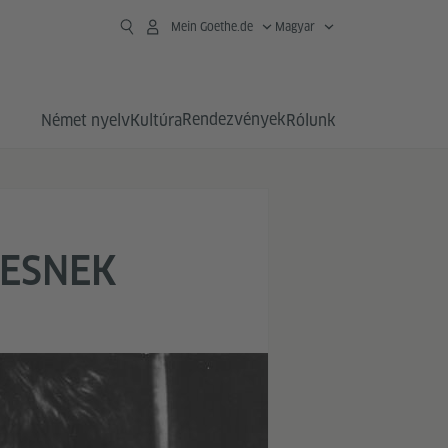
Mein Goethe.de
Magyar
Rendezvények
Német nyelv
Kultúra
Rólunk
KESNEK