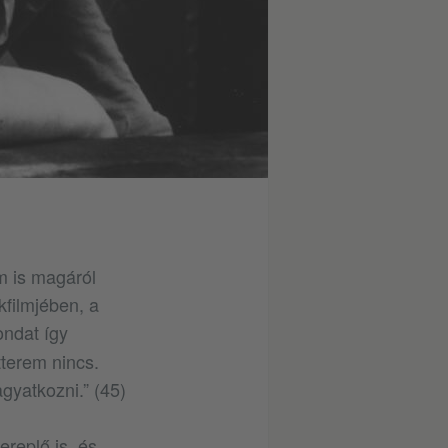
m is magáról
ékfilmjében, a
ondat így
terem nincs.
gyatkozni.” (45)
replő is, és