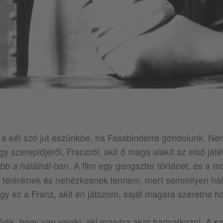
a két szó jut eszünkbe, ha Fassbinderre gondolunk. Ne
egy szereplőjéről, Franzról, akit ő maga alakít az első ját
-ban. A film egy gengszter történet, és a m
b a halálnál
j félénknek és nehézkesnek lennem, mert semmilyen hát
gy ez a Franz, akit én játszom, saját magára szeretne ha
dik, hogy van valaki, aki magára akar hagyatkozni. A sze