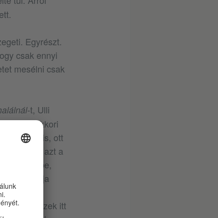
te túl. Arról
tt.
zegeti. Egyrészt.
hogy csak ennyi
netet mesélni csak
-t, Ulli
alálnál
rmannal, akkori
színeket is, ott
ki feltette azt a
utott eszébe,
óták – mondja
ját, és majd
tól, hogy ezek itt