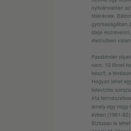
nyilvánvalóan az
félénknek. Bátor
gyorsaságában ál
ideje észrevenni
életműben valami
Fassbinder olya
nem. 10 filmet fo
készít, a tévésor
Hogyan lehet egye
televíziós soroza
írta természetes
amely egy nagy 
évben (1981-82) 
Biztosan le lehe