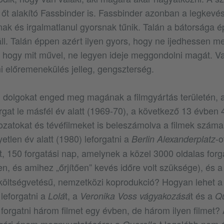
 őt alakító Fassbinder is. Fassbinder azonban a legkevé
nak és irgalmatlanul gyorsnak tűnik. Talán a bátorsága 
l. Talán éppen azért ilyen gyors, hogy ne ijedhessen m
, hogy mit művel, ne legyen ideje meggondolni magát. V
 előremenekülés jelleg, gengszterség.
n dolgokat enged meg magának a filmgyártás területén,
rgat le másfél év alatt (1969-70), a következő 13 évben 4
ozatokat és tévéfilmeket is beleszámolva a filmek száma 
tlen év alatt (1980) leforgatni a
-o
Berlin Alexanderplatz
t, 150 forgatási nap, amelynek a közel 3000 oldalas forg
en, és amihez „őrjítően” kevés időre volt szüksége), és 
költségvetésű, nemzetközi koprodukció? Hogyan lehet a
leforgatni a
t, a
t és a
Lolá
Veronika Voss vágyakozásá
Qu
t forgatni három filmet egy évben, de három ilyen filmet