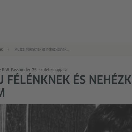
nk
Muszáj félénknek és nehézkesnek lennem
e R.W. Fassbinder 75. születésnapjára
 FÉLÉNKNEK ÉS NEHÉZ
M