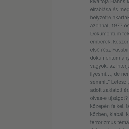
kiváltója Hanns 
elrablása és megg
helyzetre akartak
azonnal, 1977 ős
Dokumentum felvé
emberek, koszorú
első rész Fassbin
dokumentum anyag
vagyok, az interj
ilyesmi…, de nem
semmit.” Leteszi,
adott zaklatott é
olvas-e újságot?
közepén felkel, i
közben, kiabál, k
terrorizmus témá