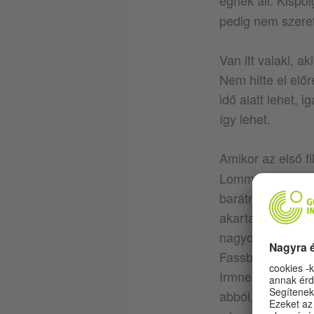
égnek áll. Kispo
pedig nem szeret
Van itt valaki, a
Nem hitte el előr
idő alatt lehet, 
így lehet.
Amikor az első fi
Lommelt nézte ki
barátnőjével el 
akartak forgatni.
nagyon kellemetl
Fassbindernek me
Irmnek, pedig Ull
abból, de Fassbin