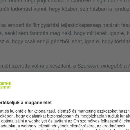
lgári énem megnyugtatására: a
-t legalább nem él
Querelle
nék tudomást venni, hogy közben színházban is rendeze
ki az emberi és filmgyártási teljesítőképesség határait fes
e, senki sem tanította meg neki, hogy mit lehet. Igaz-e, 
igaz-e, hogy csak ennyi pénzből lehet, igaz-e, hogy törté
lmjét szerette volna elkészíteni, a
Szerelem hidegebb a h
 a főszerepre, aki éppen Hamburgban dolgozott. Irm He
is mentek Hamburgba, hogy felkérjék, és megnézzék a hely
 Egy Michael Berger nevű színész is ott volt látogatóban, a
en kérdést, hogy van-e pénzük. Ez addig senkinek nem j
g végképp nem. Teljes szívéből felháborodik, ezek idi
i, a főszereplő még azt is felajánlja, hogy eladja az autó
der hallani nem akar az egészről, annyira rosszul lesz at