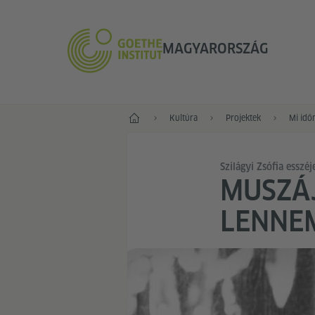
MAGYARORSZÁG
Főoldal
Kultúra
Projektek
Mi idő
Szilágyi Zsófia esszéj
MUSZÁJ
LENNE