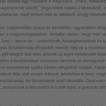
sak lediktál egy mondatot a magnójára: „Franz, félközelib
magányosnak látszik.” Végül kidob valakit a lakásukból, a
zódna be, majd amikor nézi az ablakból, ahogy távolodik
sor megrendítően kusza és keresetlen, ugyanakkor vilá
ben a magamutogatásban. Áhítattal nézem. Hogy meri va
, ilyen – lássuk be – undorítónak. Kétségbeesettnek és s
önyös társadalmilag elfogadott reakció meg ez a meztelen
ejtő elegyet hoz létre, aminek az egyik nyilvánvaló kö
etetlen a továbbiakban komolyan vennünk az önmagukat
k kezelésének széles körben elfogadott módjait. Fassbi
estével állja útját ennek. Kikezdi, lehetetlenné teszi, me
terrortámadás, de támadásnak azért támadás. Olyannak 
 amilyennek a létezéséről a másik oldal, a gyászoló tö