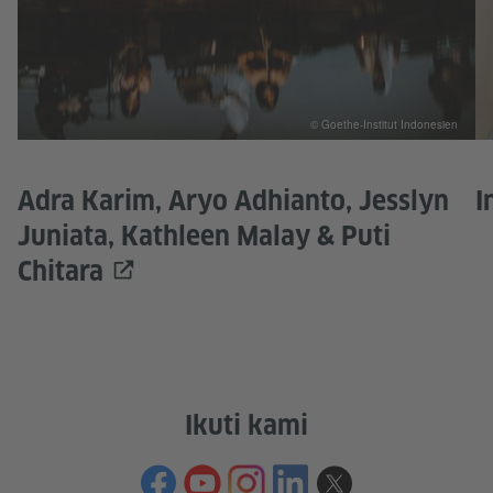
© Goethe-Institut Indonesien
Adra Karim, Aryo Adhianto, Jesslyn
I
Juniata, Kathleen Malay & Puti
Chitara
Ikuti kami