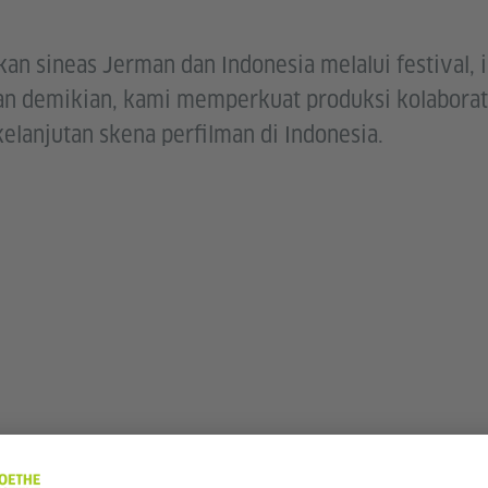
sineas Jerman dan Indonesia melalui festival, ini
an demikian, kami memperkuat produksi kolabora
lanjutan skena perfilman di Indonesia.