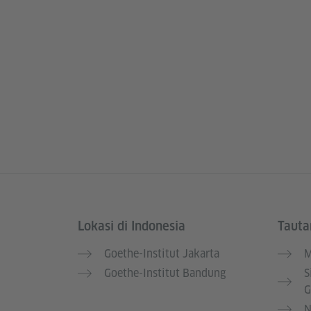
Lokasi di Indonesia
Tauta
Service- und Informationsbereich
Goethe-Institut Jakarta
M
Goethe-Institut Bandung
S
G
N