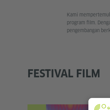
Kami mempertemukan 
program film. Deng
pengembangan berke
FESTIVAL FILM