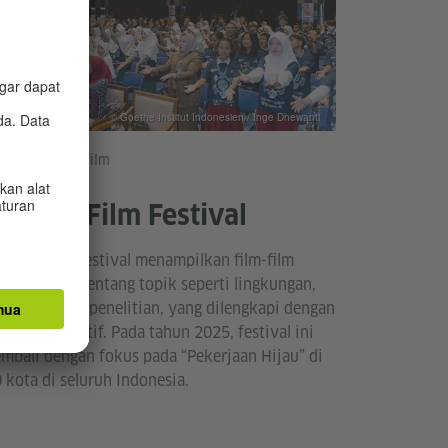
© Goethe-Institut Indonesien / Inge Dhewanti
ovasi melalui Film
cience Film Festival
ience Film Festival menampilkan film-film
ternasional tentang topik seperti lingkungan,
knologi, dan penelitian, yang dilengkapi dengan
rmat interaktif. Pada tahun 2025, festival ini
mbali dengan fokus pada “Pekerjaan Hijau” di
 kota di seluruh Indonesia.