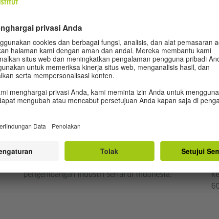
© Goethe-Institut
Festival Serial
In
Seriale Indonesia
S
!
Seriale Indonesia adalah festival serial pertama di
Sc
Indonesia yang mempertemukan serial dari
in
Jerman, Indonesia, dan internasional. Festival ini
te
memperkuat jejaring, profesionalisme, dan
fo
pengembangan industri serial di Indonesia.
ke
60