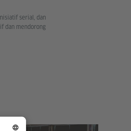
siatif serial, dan
tif dan mendorong