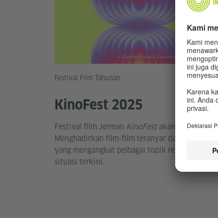
© Goethe-Institut Indonesia / Anschlaege.de
Festival Film Tahunan
KinoFest 2025
Festival film Jerman
KinoFest
akan segera hadir
Menghadirkan film-film teranyar dari Jerman
yang mengangkat pelbagai topik relevan dalam
situasi terkini.