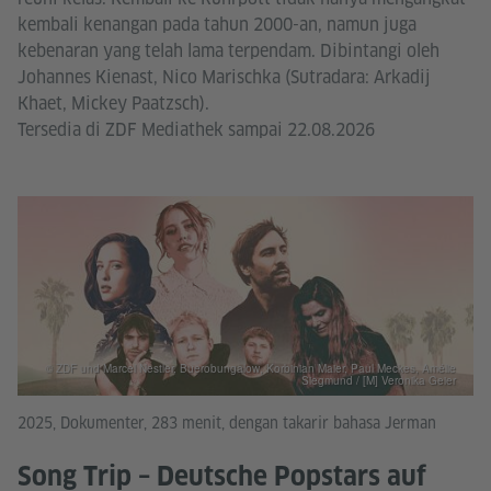
kembali kenangan pada tahun 2000-an, namun juga
kebenaran yang telah lama terpendam. Dibintangi oleh
Johannes Kienast, Nico Marischka (Sutradara: Arkadij
Khaet, Mickey Paatzsch).
Tersedia di ZDF Mediathek sampai 22.08.2026
© ZDF und Marcel Nestler, Buerobungalow, Korbinian Maier, Paul Meckes, Amélie
Siegmund / [M] Veronika Geier
2025, Dokumenter, 283 menit, dengan takarir bahasa Jerman
Song Trip – Deutsche Popstars auf