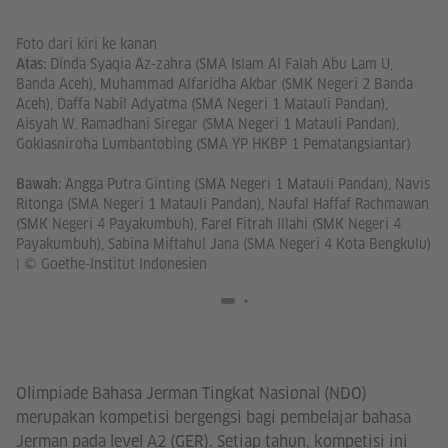
Fo
Foto dari kiri ke kanan
Dinda Syaqia Az-zahra (SMA Islam Al Falah Abu Lam U,
At
Atas:
Ta
Banda Aceh), Muhammad Alfaridha Akbar (SMK Negeri 2 Banda
In
Aceh), Daffa Nabil Adyatma (SMA Negeri 1 Matauli Pandan),
Na
Aisyah W. Ramadhani Siregar (SMA Negeri 1 Matauli Pandan),
(S
Goklasniroha Lumbantobing (SMA YP HKBP 1 Pematangsiantar)
Angga Putra Ginting (SMA Negeri 1 Matauli Pandan), Navis
Ba
Bawah:
Ni
Ritonga (SMA Negeri 1 Matauli Pandan), Naufal Haffaf Rachmawan
(S
(SMK Negeri 4 Payakumbuh), Farel Fitrah Illahi (SMK Negeri 4
(S
Payakumbuh), Sabina Miftahul Jana (SMA Negeri 4 Kota Bengkulu)
BP
|
© Goethe-Institut Indonesien
Olimpiade Bahasa Jerman Tingkat Nasional (NDO)
merupakan kompetisi bergengsi bagi pembelajar bahasa
Jerman pada level A2 (GER). Setiap tahun, kompetisi ini