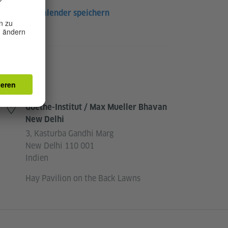
Im Kalender speichern
Ort
Goethe-Institut / Max Mueller Bhavan
New Delhi
3, Kasturba Gandhi Marg
New Delhi 110 001
Indien
Hay Pavilion on the Back Lawns