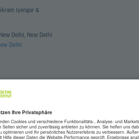
ikram Iyengar &
 New Delhi, New Delhi
New Delhi
tte die englische Version dieser
.
Seite