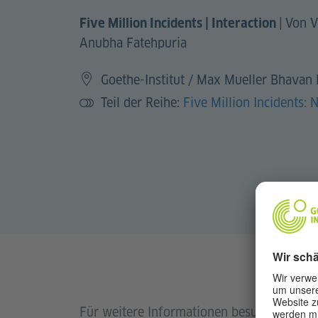
|
Von V
Five Million Incidents | Interaction
Anubha Fatehpuria
Goethe-Institut / Max Mueller Bhavan
Teil der Reihe:
Five Million Incidents: 
Für weitere Informationen besuchen Sie bi