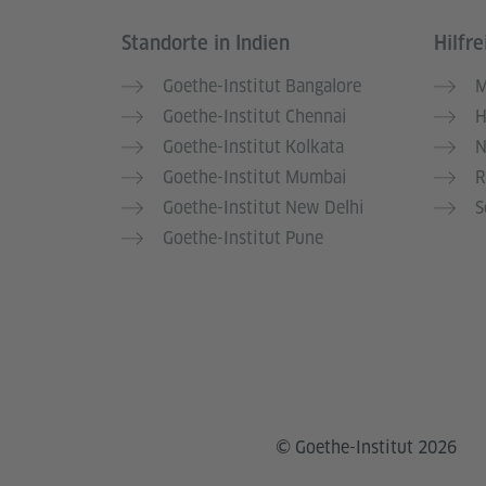
Standorte in Indien
Hilfre
Service- und Informationsbereich
Goethe-Institut Bangalore
M
Goethe-Institut Chennai
H
Goethe-Institut Kolkata
N
Goethe-Institut Mumbai
R
Goethe-Institut New Delhi
S
Goethe-Institut Pune
© Goethe-Institut 2026