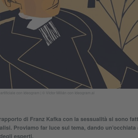
artificiale con Ideogram | © Víctor Millán con Ideogram.ai
apporto di Franz Kafka con la sessualità si sono fat
lisi. Proviamo far luce sul tema, dando un’occhiata a
degli esperti.