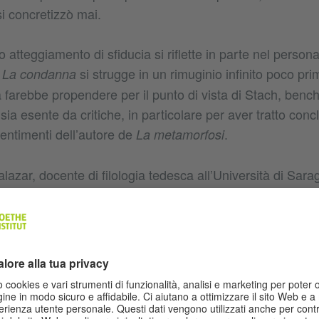
i concretizzò mai.
o atteggiamento di sfiducia si riflette in parte nel person
o
si strugge in un rimuginio infinito poco pri
La condanna
 farebbe propendere per il punto di vista di Stach, benc
sia esente da critiche, in particolare per aver tratto conc
entimenti dell’autore de
.
La metamorfosi
lazar, docente di filologia tedesca all’Università di Sara
 influenza in Spagna, prova a minimizzare l’analisi della
suscitato interesse, credo sia per la ricchezza del mater
ravvissuto (diari e lettere) e per la capacità di Kafka di 
e attrattiva per gli approcci psicoanalitici. E poi non dim
aspetto fisico e intimo come la sessualità e l’immagine id
amo al suo amico Max Brod”, afferma.