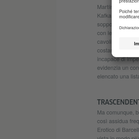
Martínez Salazar
Kafka, a volte mo
sopportare per co
con le sue lette
cavoli dell’orto
costantemente del
incapace di impeg
evidenzia un conf
elencato una list
TRASCENDENT
Ma comunque, ben
così assidua fre
Erotico di Barcel
vista in modo più