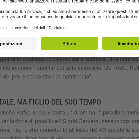
 esprime anche la sua opinione sul rapporto epistolare t
lto ambiguo e contraddittorio: “Oggi ci si chiede come abb
sì tanto tempo il tira e molla psicologico al quale l’ha s
re. Lui si comportava come un cane che non mangia asso
 ma nemmeno permette che li mangi qualcun altro. Da lei
le lettere, ma allo stesso tempo si descriveva come un c
narsi in qualcosa di diverso dalla scrittura. Una contra
litto interiore neanche del tutto inconscio. Del resto, Ka
a dei pro e dei contro del matrimonio”.
ALE, MA FIGLIO DEL SUO TEMPO
ché Kafka abbia vissuto un dilemma, è possibile motiv
quentazione di prostitute? Sigrid Cervera, sessuologa pr
lona, ritiene che nonostante all’inizio del XX secolo la se
 analitico, “parliamo di un’epoca ancora fortemente carat