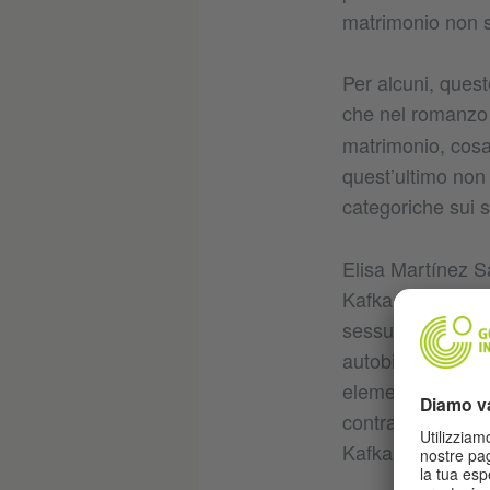
matrimonio non s
Per alcuni, quest
che nel romanz
matrimonio, cosa
quest’ultimo non 
categoriche sui s
Elisa Martínez Sa
Kafka e della sua
sessuale: “Se ha 
autobiografico sop
elementi di grand
contrasto tra un 
Kafka che dobbi