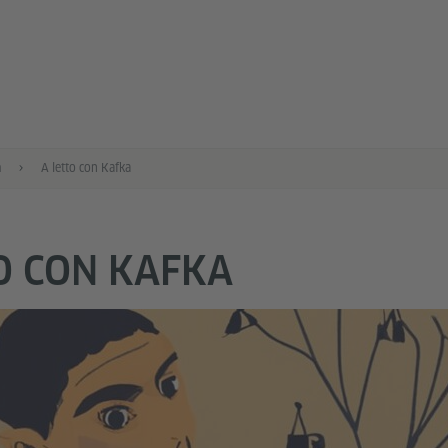
a
A letto con Kafka
O CON KAFKA