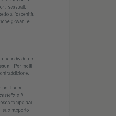
orti sessuali,
etto all’oscenità.
anche giovani e
na ha individuato
ssuali. Per molti
ontraddizione.
,
pa. I suoi
e
 castello
Il
stesso tempo dal
el suo rapporto