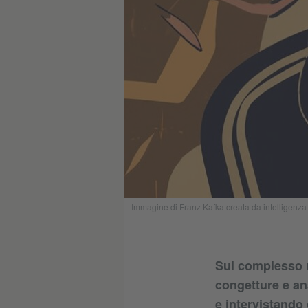
Immagine di Franz Kafka creata da intelligenza 
Sul complesso r
congetture e ana
e intervistando 