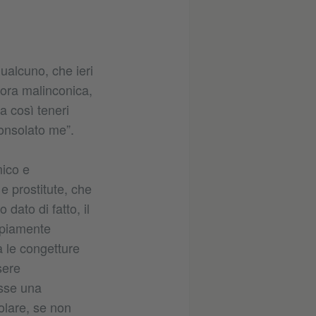
qualcuno, che ieri
cora malinconica,
a così teneri
onsolato me”.
mico e
e prostitute, che
ato di fatto, il
ampiamente
a le congetture
sere
sse una
olare, se non