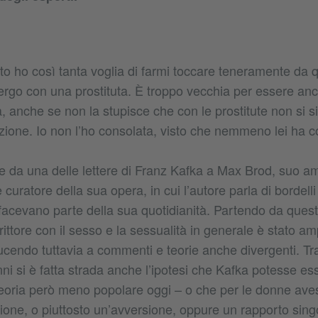
resto ho così tanta voglia di farmi toccare teneramente da 
bergo con una prostituta. È troppo vecchia per essere an
a, anche se non la stupisce che con le prostitute non si si
zione. Io non l’ho consolata, visto che nemmeno lei ha c
te da una delle lettere di Franz Kafka a Max Brod, suo a
uratore della sua opera, in cui l’autore parla di bordelli 
cevano parte della sua quotidianità. Partendo da questo d
rittore con il sesso e la sessualità in generale è stato 
ucendo tuttavia a commenti e teorie anche divergenti. Tr
nni si è fatta strada anche l’ipotesi che Kafka potesse es
oria però meno popolare oggi – o che per le donne ave
zione, o piuttosto un’avversione, oppure un rapporto sing