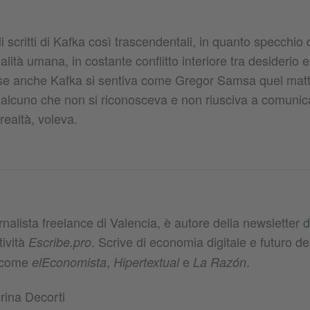
i scritti di Kafka così trascendentali, in quanto specchio 
lità umana, in costante conflitto interiore tra desiderio e 
orse anche Kafka si sentiva come Gregor Samsa quel mat
alcuno che non si riconosceva e non riusciva a comunicare
realtà, voleva.
rnalista freelance di Valencia, è autore della newsletter di
tività
. Scrive di economia digitale e futuro d
Escribe.pro
a come
,
e
.
elEconomista
Hipertextual
La Razón
rina Decorti