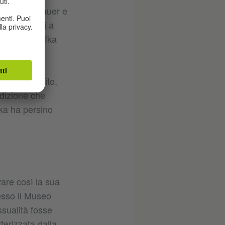
ra Felice Bauer e
ia fatto lei a
ottoposta Kafka
lutamente i
 pretendeva
attivo partito,
ddizione che
fka ha persino
are così la sua
esso il Museo
ssualità fosse
terizzata dalla