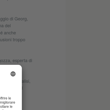
aggio di Georg,
ma del
hé anche
lusioni troppo
gozza, esperta di
 sua vita
iale
fare autoanalisi,
entichiamo il
ealizzata di