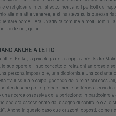
 e religiosa e in cui si sottolineavano i pericoli dei rapp
nto alle malattie veneree, e si insisteva sulla purezza risp
equentare bordelli era un’attività comune a molti uomini, 
contraddizioni, quindi.
IANO ANCHE A LETTO
critti di Kafka, lo psicologo della coppia Jordi Isidro Moli
a le sue opere e il suo concetto di relazioni amorose e se
 una persona impossibile, una dicotomia e una costante c
ita tra lussuria e colpa, godendo delle relazioni sessuali
entendosene poi, e probabilmente soffrendo sensi di col
o una ricerca ossessiva della perfezione: in particolare
Il
o che era ossessionato dal bisogno di controllo e allo 
rtà”. Anche in questo caso due orizzonti opposti, come n