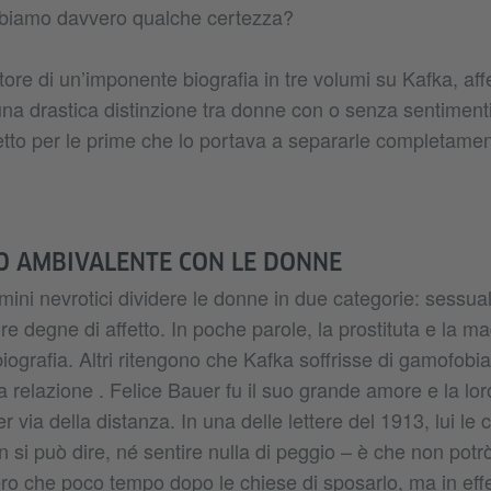
bbiamo davvero qualche certezza?
ore di un’imponente biografia in tre volumi su Kafka, af
una drastica distinzione tra donne con o senza sentiment
etto per le prime che lo portava a separarle completamen
O AMBIVALENTE CON LE DONNE
omini nevrotici dividere le donne in due categorie: sessu
re degne di affetto. In poche parole, la prostituta e la m
iografia. Altri ritengono che Kafka soffrisse di gamofobia
 relazione . Felice Bauer fu il suo grande amore e la lor
r via della distanza. In una delle lettere del 1913, lui le 
n si può dire, né sentire nulla di peggio – è che non potr
ro che poco tempo dopo le chiese di sposarlo, ma in effe