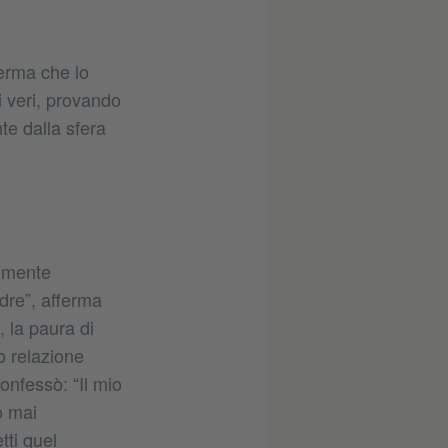
ferma che lo
i veri, provando
te dalla sfera
almente
adre”, afferma
, la paura di
o relazione
confessò: “Il mio
ò mai
tti quel