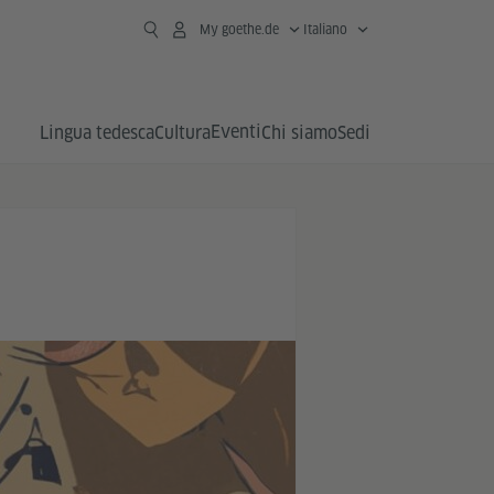
My goethe.de
Italiano
Eventi
Lingua tedesca
Cultura
Chi siamo
Sedi