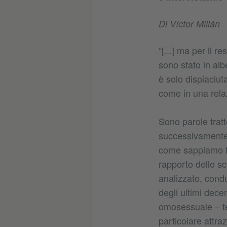
Di Víctor Millán
“[...] ma per il 
sono stato in al
è solo dispiaciut
come in una rela
Sono parole trat
successivamente c
come sappiamo fa
rapporto dello sc
analizzato, cond
degli ultimi dece
omosessuale – te
particolare attra