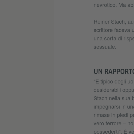
nevrotico. Ma a
Reiner Stach, aut
scrittore faceva 
una sorta di risp
sessuale.
UN RAPPORT
“È tipico degli u
desiderabili oppu
Stach nella sua b
impegnarsi in una
rimase in piedi pe
vero terrore – no
possederti”. È ve