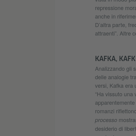
repressione morale
anche in riferime
D’altra parte, fr
attraenti”. Altre 
KAFKA, KAFK
Analizzando gli s
delle analogie tr
versi, Kafka era
“Ha vissuto una v
apparentemente p
romanzi rifletton
mostran
processo
desiderio di libe