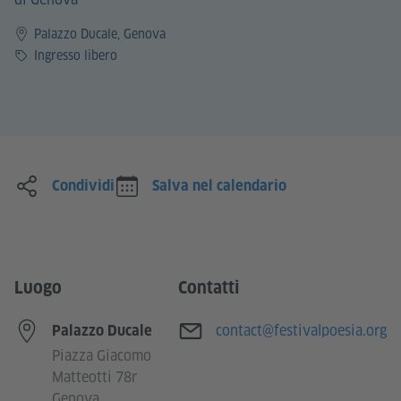
Palazzo Ducale, Genova
Prezzo
Ingresso libero
Condividi
Salva nel calendario
Luogo
Contatti
Email
contact@festivalpoesia.org
Palazzo Ducale
Piazza Giacomo
Matteotti 78r
Genova