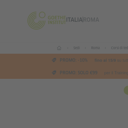
ITALIA
ROMA
Home
Sedi
Roma
Corsi di te
fino al 15/9
su tut
PROMO: -10%
per il Traini
PROMO: SOLO €99