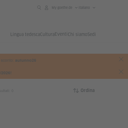
My goethe.de
Italiano
Eventi
Lingua tedesca
Cultura
Chi siamo
Sedi
e sconto:
autunno26
8/2026!
sultati: 0
Ordina