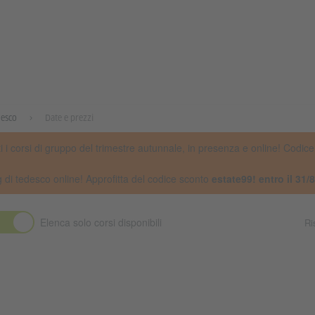
desco
Date e prezzi
ti i corsi di gruppo del trimestre autunnale, in presenza e online! Codic
ng di tedesco online! Approfitta del codice sconto
estate99! entro il 31/
Elenca solo corsi disponibili
Ri