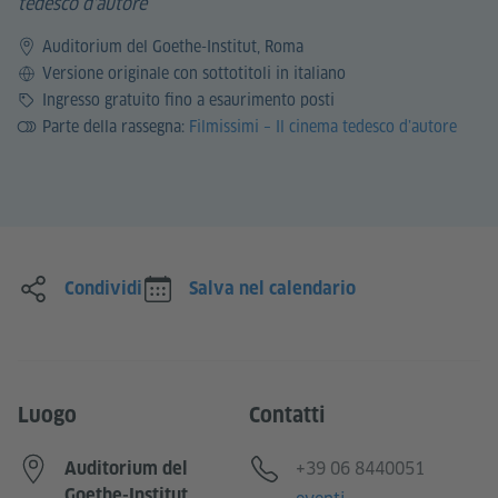
tedesco d'autore
Auditorium del Goethe-Institut, Roma
Lingua
Versione originale con sottotitoli in italiano
Prezzo
Ingresso gratuito fino a esaurimento posti
Parte della rassegna:
Filmissimi – Il cinema tedesco d’autore
Condividi
Salva nel calendario
Luogo
Contatti
Telefono
+39 06 8440051
Auditorium del
Goethe-Institut