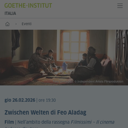
ITALIA
Home
Eventi
Foto (dettaglio): © Independent Artists Filmproduktion
|
gio 26.02.2026
ore 19:30
Zwischen Welten di Feo Aladag
|
Nell’ambito della rassegna
Filmissimi – Il cinema
Film