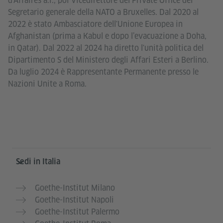
d’Affaires a.i., poi Vicedirettore del Private Office del
Segretario generale della NATO a Bruxelles. Dal 2020 al
2022 è stato Ambasciatore dell'Unione Europea in
Afghanistan (prima a Kabul e dopo l’evacuazione a Doha,
in Qatar). Dal 2022 al 2024 ha diretto l'unità politica del
Dipartimento S del Ministero degli Affari Esteri a Berlino.
Da luglio 2024 è Rappresentante Permanente presso le
Nazioni Unite a Roma.
Service- und Informationsbereich
Sedi in Italia
Goethe-Institut Milano
Goethe-Institut Napoli
Goethe-Institut Palermo