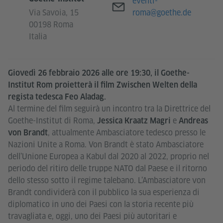
Email
eventi-
Via Savoia, 15
roma@goethe.de
00198 Roma
Italia
Giovedì 26 febbraio 2026 alle ore 19:30, il Goethe-
Institut Rom proietterà il film Zwischen Welten della
regista tedesca Feo Aladag.
Al termine del film seguirà un incontro tra la Direttrice del
Goethe-Institut di Roma,
e
Jessica Kraatz Magri
Andreas
, attualmente Ambasciatore tedesco presso le
von Brandt
Nazioni Unite a Roma. Von Brandt è stato Ambasciatore
dell’Unione Europea a Kabul dal 2020 al 2022, proprio nel
periodo del ritiro delle truppe NATO dal Paese e il ritorno
dello stesso sotto il regime talebano. L’Ambasciatore von
Brandt condividerà con il pubblico la sua esperienza di
diplomatico in uno dei Paesi con la storia recente più
travagliata e, oggi, uno dei Paesi più autoritari e