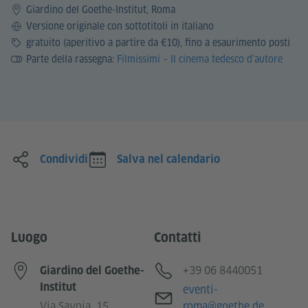
Giardino del Goethe-Institut, Roma
Lingua
Versione originale con sottotitoli in italiano
Prezzo
gratuito (aperitivo a partire da €10), fino a esaurimento posti
Parte della rassegna:
Filmissimi – Il cinema tedesco d’autore
Condividi
Salva nel calendario
Luogo
Contatti
Telefono
+39 06 8440051
Giardino del Goethe-
Institut
Email
eventi-
Via Savoia, 15
roma@goethe.de