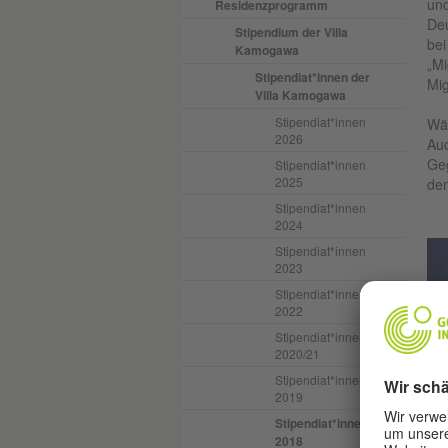
und
Residenzprogramm
Deu
Stipendium der Villa
bei
Kamogawa
„Mi
Stipendiat*innen der
Mig
Villa Kamogawa
Stipendiat*innen
Wäh
2026
Auc
Geg
Stipendiat*innen
2025
dem
Stipendiat*innen
2024
Stipendiat*innen
2023
Stipendiat*innen
2022
Stipendiat*innen
2020/21
Stipendiat*innen
2019
Stipendiat*innen
2018