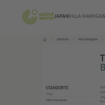
JAPAN
VILLA KAMOGA
Start
Standorte
Villa Kamogawa
T
B
Tob
STANDORTE
Uni
Tokyo
Jug
Villa Kamogawa
Ein