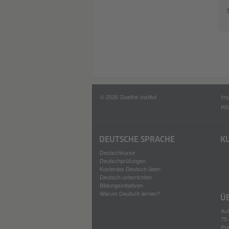
© 2026 Goethe-Institut
Im
RS
DEUTSCHE SPRACHE
K
Deutschkurse
Deutschprüfungen
Kostenlos Deutsch üben
Deutsch unterrichten
Bildungsinitiativen
Warum Deutsch lernen?
Ü
Auf
75 
Pr