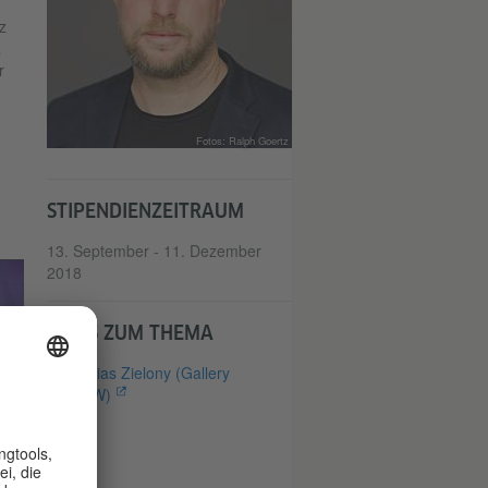
z
a
r
Fotos: Ralph Goertz
STIPENDIENZEITRAUM
13. September - 11. Dezember
2018
LINKS ZUM THEMA
Tobias Zielony (Gallery
KOW)