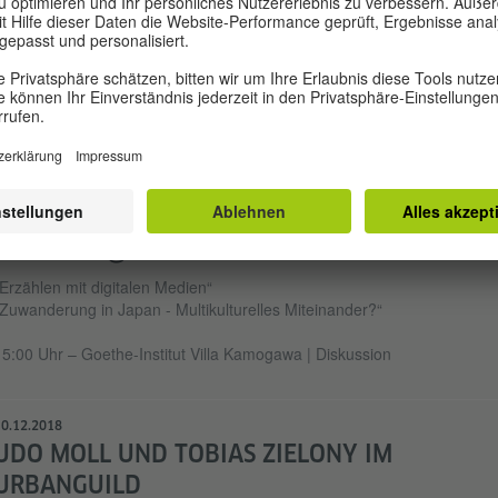
Mehr Informationen
Akzeptieren
ALENDER
0.10.2018
CREATORS@KAMOGAWA
Erzählen mit digitalen Medien“
Zuwanderung in Japan - Multikulturelles Miteinander?“
15:00 Uhr – Goethe-Institut Villa Kamogawa | Diskussion
0.12.2018
UDO MOLL UND TOBIAS ZIELONY IM
URBANGUILD