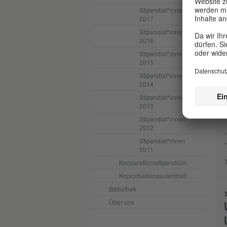
Stipendiat*innen
2017
Stipendiat*innen
2016
Stipendiat*innen
2015
K
Stipendiat*innen
2014
Stipendiat*innen
2
2013
Stipendiat*innen
2012
„
„
Stipendiat*innen
2011
Kooperationsstipendium
Koproduktionsaufenthalt
Bibliothek
1
Über uns