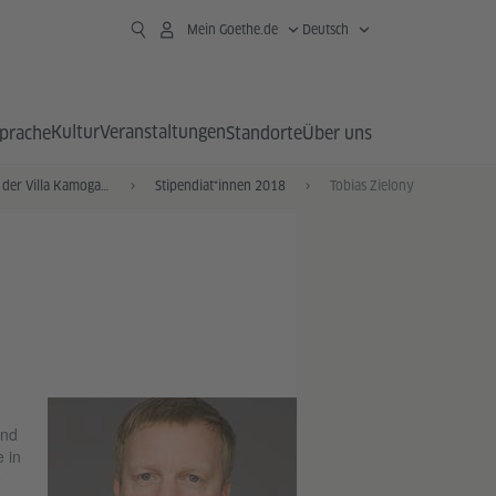
Mein Goethe.de
Deutsch
Kultur
Veranstaltungen
prache
Standorte
Über uns
Stipendiat*innen der Villa Kamogawa
Stipendiat*innen 2018
Tobias Zielony
ind
 in
e