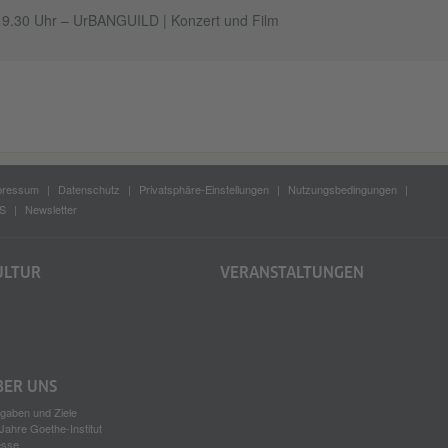
19.30 Uhr – UrBANGUILD | Konzert und Film
pressum
Datenschutz
Privatsphäre-Einstellungen
Nutzungsbedingungen
S
Newsletter
ULTUR
VERANSTALTUNGEN
BER UNS
gaben und Ziele
Jahre Goethe-Institut
esse