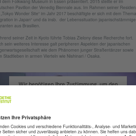
 dem Folkwang Museum in Essen präsentiert. 2015 stellte er im
tschen Pavillon der Venedig Biennale aus. Im Rahmen seiner Residen
 „Tokyo Wonder Site“ im Jahr 2017 beschäftigte er sich mit dem Them
gration in Japan“ und da insb. der Lebenssituation japanischstämmige
ranten aus Brasilien.
rend seiner Zeit in Kyoto führte Tobias Zielony diese Recherche fort.
h sein weiteres Interesse galt peripheren Aspekten der japanischen
enwartsgesellschaft wie dem Phänomen junger Straßentänzer sowie
 Stadtleben in armen Vierteln wie Nishinari / Osaka.
Wir benötigen Ihre Zustimmung, um den
YouTube Video-Service zu laden!
Wir verwenden einen Service eines Drittanbieters, um
Videoinhalte einzubetten. Dieser Service kann Daten zu
Ihren Aktivitäten sammeln. Bitte lesen Sie die Details durch
und stimmen Sie der Nutzung des Service zu, um dieses
Video anzusehen.