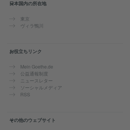
Service- und Informationsbereich
日本国内の所在地
東京
ヴィラ鴨川
お役立ちリンク
Mein Goethe.de
公益通報制度
ニュースレター
ソーシャルメディア
RSS
その他のウェブサイト