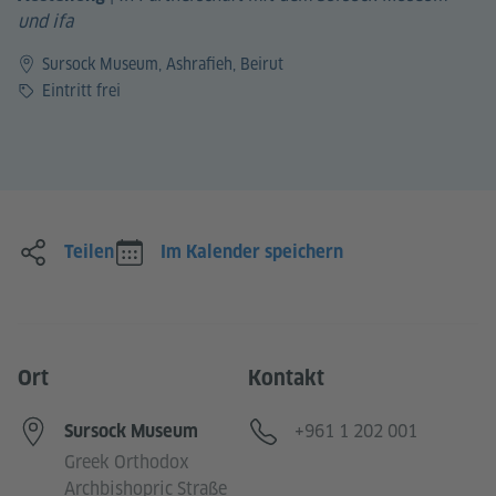
und ifa
Sursock Museum, Ashrafieh, Beirut
Preis
Eintritt frei
Teilen
Im Kalender speichern
Ort
Kontakt
Telefon
+961 1 202 001
Sursock Museum
Greek Orthodox
Archbishopric Straße