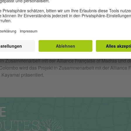
s Projekt
PLANTS
st ein transdisziplinäres Projekt unter der Leitung des Goethe-Ins
n Zusammenarbeit mit der Alliance Française of Madras und dem
 Colombo wird das Projekt in Zusammenarbeit mit der Alliance 
 Kayamai präsentiert.