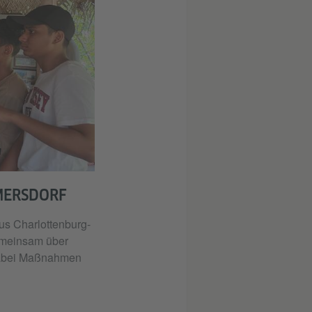
MERSDORF
s Charlottenburg-
emeinsam über
dabei Maßnahmen