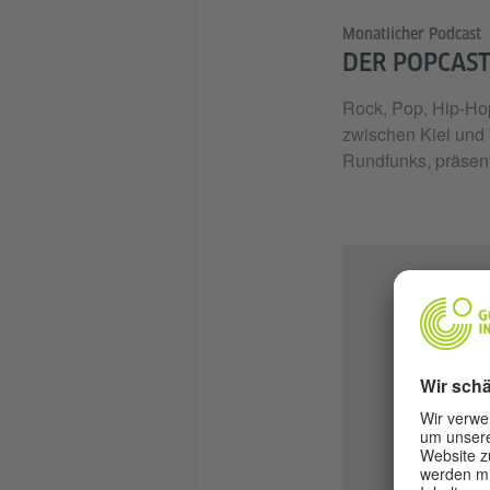
Monatlicher Podcast
DER POPCAST
Rock, Pop, Hip-Hop
zwischen Kiel und
Rundfunks, präsent