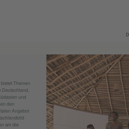
D
a bietet Themen
n Deutschland,
Südasien und
hen den
italen Angebot
tschlandbild
en wir die