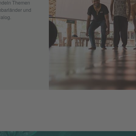
handeln Themen
hbarländer und
ialog.