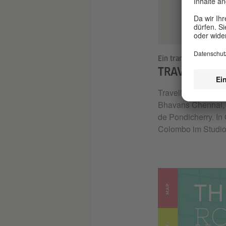
Ein transdisziplinäre
TRAVELLING 
Travelling Plants i
Bhavans Chennai, i
de Pondicherry. In
Colombo im Studio