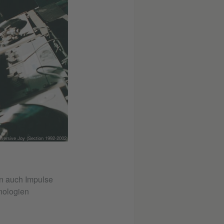
versive Joy (Section 1992-2002
rn auch Impulse
nologien