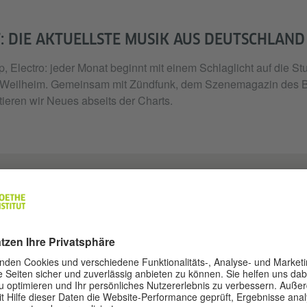
: DIE AKTUELLSTE MUSIK AUS DEUTSCHLAND
, Electro: jeder Monat beginnt mit einem Schlaglicht auf die S
 Weilheim. Gemeinsam mit Zündfunk, dem Szenemagazin des 
ieren wir Neues abseits der Charts.