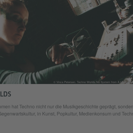
© Vinca Petersen. Techno Worlds No System from A Life of Sub
LDS
men hat Techno nicht nur die Musikgeschichte geprägt, sonde
e Gegenwartskultur, in Kunst, Popkultur, Medienkonsum und Tech