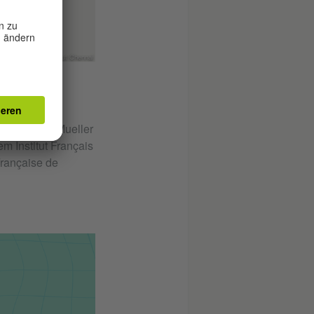
@ Goethe-Institut Chennai
tituts / Max Mueller
 Institut Français
Française de