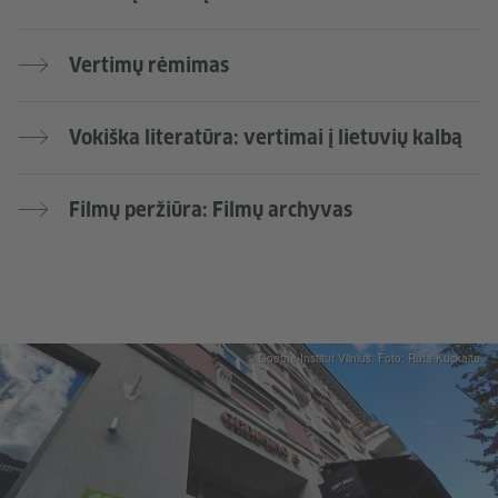
Vertimų rėmimas
Vokiška literatūra: vertimai į lietuvių kalbą
Filmų peržiūra: Filmų archyvas
© Goethe-Institut Vilnius, Foto: Ruta Kuckaite