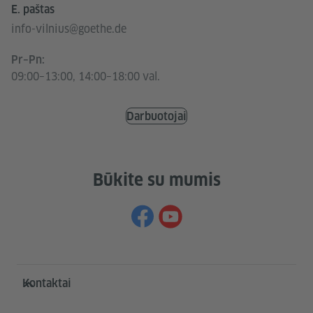
E. paštas
info-vilnius@goethe.de
Pr–Pn:
09:00–13:00, 14:00–18:00 val.
Darbuotojai
Būkite su mumis
Service- und Informationsbereich
Kontaktai