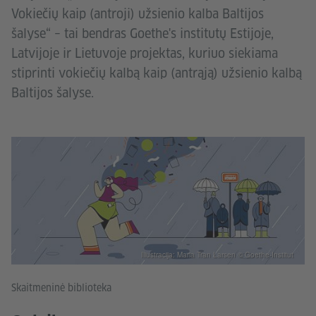
Vokiečių kaip (antroji) užsienio kalba Baltijos
šalyse“ – tai bendras Goethe's institutų Estijoje,
Latvijoje ir Lietuvoje projektas, kuriuo siekiama
stiprinti vokiečių kalbą kaip (antrąją) užsienio kalbą
Baltijos šalyse.
Iliustracija: Maria Tran Larsen © Goethe-Institut
Skaitmeninė biblioteka