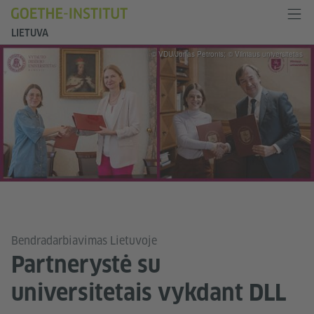
LIETUVA
© VDU/Jonas Petronis; © Vilniaus universitetas
Bendradarbiavimas Lietuvoje
Partnerystė su
universitetais vykdant DLL