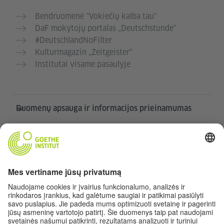
Bendruomenė "Vokiečių kalba tau"
DaF mokytojų portalas „Deutschstunde“
#DeutschlandNoFilter
Kulturmagazin „Zeitgeister“
Institutai visame pasaulyje
Duomenų apsauga ir informacijos prieinamumas
Siekiame, kad ši svetainė būtų prieinama ir naudinga
kuo didesniam žmonių ratui. Asmens duomenis
tvarkome vadovaudamiesi Duomenų apsaugos
direktyva.
Privatumo nustatymai
Informacijos prieinamumas