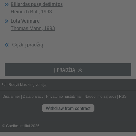
Biliardas pusę dešimtos
Heinrich Böll, 1993
Lota Veimare
Thomas Mann, 1993
Grįžti į pradžią
Į PRADŽIĄ
Rodyti klasikinę versiją
Disclaimer
|
Data privacy
|
Privatumo nustatymai
|
Naudojimo sąlygos
|
RSS
Withdraw from contract
© Goethe-Institut 2026