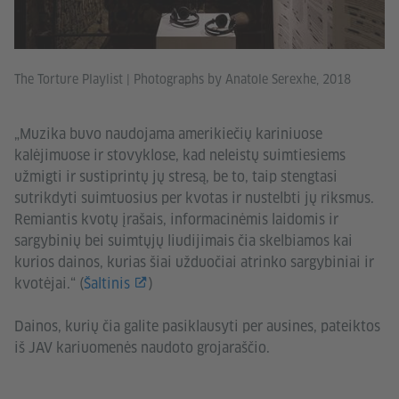
The Torture Playlist
|
Photographs by Anatole Serexhe, 2018
„Muzika buvo naudojama amerikiečių kariniuose
kalėjimuose ir stovyklose, kad neleistų suimtiesiems
užmigti ir sustiprintų jų stresą, be to, taip stengtasi
sutrikdyti suimtuosius per kvotas ir nustelbti jų riksmus.
Remiantis kvotų įrašais, informacinėmis laidomis ir
sargybinių bei suimtųjų liudijimais čia skelbiamos kai
kurios dainos, kurias šiai užduočiai atrinko sargybiniai ir
kvotėjai.“ (
Šaltinis
)
Dainos, kurių čia galite pasiklausyti per ausines, pateiktos
iš JAV kariuomenės naudoto grojaraščio.