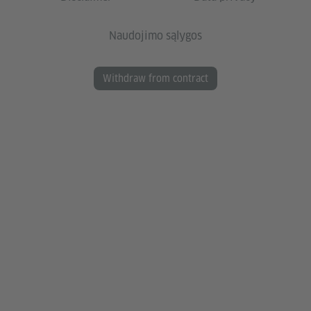
Naudojimo sąlygos
Withdraw from contract