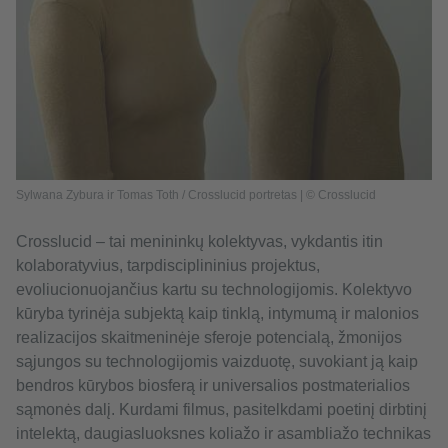
Sylwana Zybura ir Tomas Toth / Crosslucid portretas | © Crosslucid
Crosslucid – tai menininkų kolektyvas, vykdantis itin
kolaboratyvius, tarpdisciplininius projektus,
evoliucionuojančius kartu su technologijomis. Kolektyvo
kūryba tyrinėja subjektą kaip tinklą, intymumą ir malonios
realizacijos skaitmeninėje sferoje potencialą, žmonijos
sąjungos su technologijomis vaizduotę, suvokiant ją kaip
bendros kūrybos biosferą ir universalios postmaterialios
sąmonės dalį. Kurdami filmus, pasitelkdami poetinį dirbtinį
intelektą, daugiasluoksnes koliažo ir asambliažo technikas