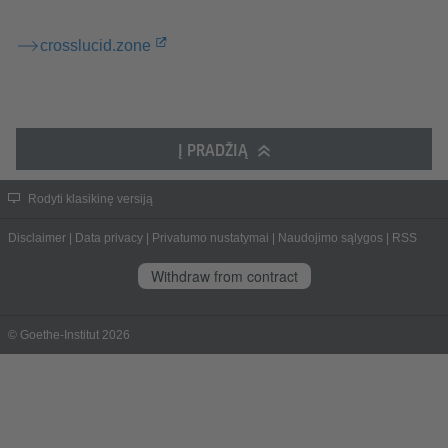
crosslucid.zone
Į PRADŽIĄ
Rodyti klasikinę versiją
Disclaimer
|
Data privacy
|
Privatumo nustatymai
|
Naudojimo sąlygos
|
RSS
Withdraw from contract
© Goethe-Institut 2026