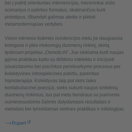
bei į patirtį orientuotas intervencijas, menininkai siūlo
scenarijus ir patirties formatus, skatinančius kurti
prototipus, išbandyti galimas ateitis ir plėtoti
metamoderniąsias vertybes.
Vieno mėnesio trukmės rezidencijos metu jie daugiausia
koreguos ir plės mokomųjų duomenų rinkinį, skirtą
tęstiniam projektui „OsmoticAI“. Juo siekiama kurti naujas
gijimo praktikas kartu su dirbtiniu intelektu ir inicijuoti
įsivaizdavimo bei psichikos persitvarkymo procesus per
kolektyvines introspekcines patirtis, paremtas
hipnoterapija. Kolektyvas taip pat skirs laiko
konfabuliacinei poezijai, sieks sukurti naujus sintetinių
duomenų rinkinius, tuo pat metu bendraus su įvairiomis
suinteresuotomis šalimis dalydamasis rezultatais ir
metodais bei tyrinėdamas vietines praktikas ir mitologijas.
Rupert