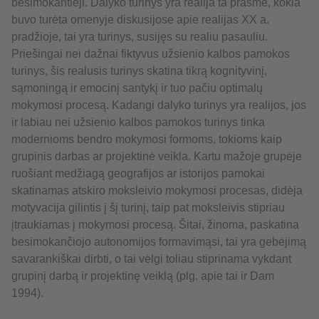
besimokantieji. Dalyko turinys yra realija ta prasme, kokia
buvo turėta omenyje diskusijose apie realijas XX a.
pradžioje, tai yra turinys, susijęs su realiu pasauliu.
Priešingai nei dažnai fiktyvus užsienio kalbos pamokos
turinys, šis realusis turinys skatina tikrą kognityvinį,
sąmoningą ir emocinį santykį ir tuo pačiu optimalų
mokymosi procesą. Kadangi dalyko turinys yra realijos, jos
ir labiau nei užsienio kalbos pamokos turinys tinka
modernioms bendro mokymosi formoms, tokioms kaip
grupinis darbas ar projektinė veikla. Kartu mažoje grupėje
ruošiant medžiagą geografijos ar istorijos pamokai
skatinamas atskiro moksleivio mokymosi procesas, didėja
motyvacija gilintis į šį turinį, taip pat moksleivis stipriau
įtraukiamas į mokymosi procesą. Šitai, žinoma, paskatina
besimokančiojo autonomijos formavimąsi, tai yra gebėjimą
savarankiškai dirbti, o tai vėlgi toliau stiprinama vykdant
grupinį darbą ir projektinę veiklą (plg. apie tai ir Dam
1994).