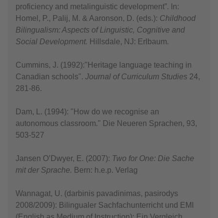
proficiency and metalinguistic development”. In:
Homel, P., Palij, M. & Aaronson, D. (eds.):
Childhood
Bilingualism: Aspects of Linguistic, Cognitive and
Social Development.
Hillsdale, NJ: Erlbaum.
Cummins, J. (1992):"Heritage language teaching in
Canadian schools".
Journal of Curriculum Studies
24,
281-86.
Dam, L. (1994): "How do we recognise an
autonomous classroom." Die Neueren Sprachen, 93,
503-527
Jansen O’Dwyer, E. (2007):
Two for One: Die Sache
mit der Sprache.
Bern: h.e.p. Verlag
Wannagat, U. (darbinis pavadinimas, pasirodys
2008/2009): Bilingualer Sachfachunterricht und EMI
(English as Medium of Instruction): Ein Vergleich