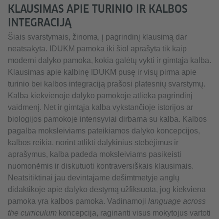
KLAUSIMAS APIE TURINIO IR KALBOS
INTEGRACIJĄ
Šiais svarstymais, žinoma, į pagrindinį klausimą dar
neatsakyta. IDUKM pamoka iki šiol aprašyta tik kaip
moderni dalyko pamoka, kokia galėtų vykti ir gimtąja kalba.
Klausimas apie kalbinę IDUKM pusę ir visų pirma apie
turinio bei kalbos integraciją prašosi platesnių svarstymų.
Kalba kiekvienoje dalyko pamokoje atlieka pagrindinį
vaidmenį. Net ir gimtąja kalba vykstančioje istorijos ar
biologijos pamokoje intensyviai dirbama su kalba. Kalbos
pagalba moksleiviams pateikiamos dalyko koncepcijos,
kalbos reikia, norint atlikti dalykinius stebėjimus ir
aprašymus, kalba padeda moksleiviams pasikeisti
nuomonėmis ir diskutuoti kontraversiškais klausimais.
Neatsitiktinai jau devintajame dešimtmetyje anglų
didaktikoje apie dalyko dėstymą užfiksuota, jog kiekviena
pamoka yra kalbos pamoka. Vadinamoji
language across
the curriculum
koncepcija, raginanti visus mokytojus vartoti