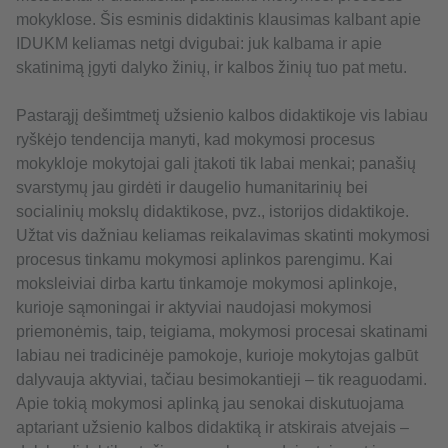
mokyklose. Šis esminis didaktinis klausimas kalbant apie
IDUKM keliamas netgi dvigubai: juk kalbama ir apie
skatinimą įgyti dalyko žinių, ir kalbos žinių tuo pat metu.
Pastarąjį dešimtmetį užsienio kalbos didaktikoje vis labiau
ryškėjo tendencija manyti, kad mokymosi procesus
mokykloje mokytojai gali įtakoti tik labai menkai; panašių
svarstymų jau girdėti ir daugelio humanitarinių bei
socialinių mokslų didaktikose, pvz., istorijos didaktikoje.
Užtat vis dažniau keliamas reikalavimas skatinti mokymosi
procesus tinkamu mokymosi aplinkos parengimu. Kai
moksleiviai dirba kartu tinkamoje mokymosi aplinkoje,
kurioje sąmoningai ir aktyviai naudojasi mokymosi
priemonėmis, taip, teigiama, mokymosi procesai skatinami
labiau nei tradicinėje pamokoje, kurioje mokytojas galbūt
dalyvauja aktyviai, tačiau besimokantieji – tik reaguodami.
Apie tokią mokymosi aplinką jau senokai diskutuojama
aptariant užsienio kalbos didaktiką ir atskirais atvejais –