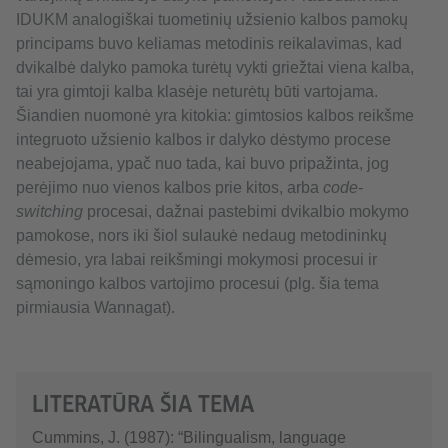
IDUKM analogiškai tuometinių užsienio kalbos pamokų
principams buvo keliamas metodinis reikalavimas, kad
dvikalbė dalyko pamoka turėtų vykti griežtai viena kalba,
tai yra gimtoji kalba klasėje neturėtų būti vartojama.
Šiandien nuomonė yra kitokia: gimtosios kalbos reikšme
integruoto užsienio kalbos ir dalyko dėstymo procese
neabejojama, ypač nuo tada, kai buvo pripažinta, jog
perėjimo nuo vienos kalbos prie kitos, arba
code-
switching
procesai, dažnai pastebimi dvikalbio mokymo
pamokose, nors iki šiol sulaukė nedaug metodininkų
dėmesio, yra labai reikšmingi mokymosi procesui ir
sąmoningo kalbos vartojimo procesui (plg. šia tema
pirmiausia Wannagat).
LITERATŪRA ŠIA TEMA
Cummins, J. (1987): “Bilingualism, language