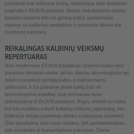
pamokoje kuo aiškesnę kalbą, netiesiogiai tapo didaktiniu
pagrindu ir IDUKM pamokai. Mat jei moksleiviams dalyko
pamoka vedama kita nei gimtoji kalba, sąmoningas
elgesys su kalbiniais produktais ir procesais atlieka dar
svarbesnį vaidmenį.
REIKALINGAS KALBINIŲ VEIKSMŲ
REPERTUARAS
Nors modernioje IDUKM didaktikoje užsienio kalba nėra
pamokos dėmesio centre, tačiau stipriau akcentuojama nei
dalyko pamokoje gimtąją kalba, ji moksleiviams
aiškinama. Ir čia pirmame plane turėtų būti ne
terminologiniai aspektai, kaip pirmiausia buvo
reikalaujama iš IDUKM pamokos. Regis, dirbant su kalba
kur kas svarbiau sukurti kalbinių veiksmų repertuarą, nes
būtent jie dalyko pamokoje atlieka svarbiausią vaidmenį.
Šitai pasakytina apie visus dalykus, tiek gamtamokslinės,
tiek socialinės ar humanitarinės pakraipos. Šiems