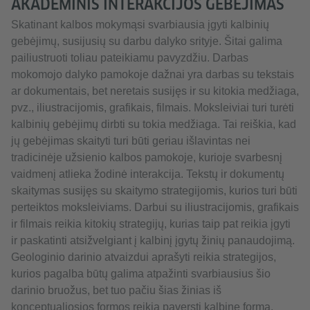
AKADEMINIS INTERAKCIJOS GEBĖJIMAS
Skatinant kalbos mokymąsi svarbiausia įgyti kalbinių
gebėjimų, susijusių su darbu dalyko srityje. Šitai galima
pailiustruoti toliau pateikiamu pavyzdžiu. Darbas
mokomojo dalyko pamokoje dažnai yra darbas su tekstais
ar dokumentais, bet neretais susijęs ir su kitokia medžiaga,
pvz., iliustracijomis, grafikais, filmais. Moksleiviai turi turėti
kalbinių gebėjimų dirbti su tokia medžiaga. Tai reiškia, kad
jų gebėjimas skaityti turi būti geriau išlavintas nei
tradicinėje užsienio kalbos pamokoje, kurioje svarbesnį
vaidmenį atlieka žodinė interakcija. Tekstų ir dokumentų
skaitymas susijęs su skaitymo strategijomis, kurios turi būti
perteiktos moksleiviams. Darbui su iliustracijomis, grafikais
ir filmais reikia kitokių strategijų, kurias taip pat reikia įgyti
ir paskatinti atsižvelgiant į kalbinį įgytų žinių panaudojimą.
Geologinio darinio atvaizdui aprašyti reikia strategijos,
kurios pagalba būtų galima atpažinti svarbiausius šio
darinio bruožus, bet tuo pačiu šias žinias iš
konceptualiosios formos reikia paversti kalbine forma.