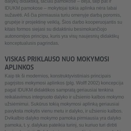
dalykų didaktiką, tačiau pamokose – deja, taip pat ir
IDUKM pamokose – mokytojai tokia aplinka nėra labai
sužavėti. Aš čia pirmiausia turiu omenyje darbą poromis,
grupėje ir projektinę veiklą. Šios darbo kooperuojantis su
kitais formos siejasi su didaktiniu besimokančiojo
autonomijos principu, kuris yra visų naujesnių didaktikų
konceptualusis pagrindas.
VISKAS PRIKLAUSO NUO MOKYMOSI
APLINKOS
Kaip tik ši modernios, konstruktyvistiniais principais
pagrįstos mokymosi aplinkos (plg. Wolff 2002) koncepcija
pagal IDUKM didaktikos sampratą geriausiai tenkina
reikalavimus integruoto dalyko ir užsienio kalbos mokymo
užsiėmimui. Sukūrus tokią mokymosi aplinką geriausiai
pavyksta mokytis vienu metu ir dalyko, ir užsienio kalbos.
Dvikalbio dalyko mokymo pamoka pirmiausia yra dalyko
pamoka, t. y. dalykas pateikia turinį, su kuriuo turi dirbti