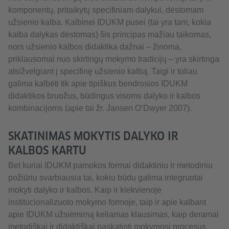
komponentų, pritaikytų specifiniam dalykui, dėstomam
užsienio kalba. Kalbinei IDUKM pusei (tai yra tam, kokia
kalba dalykas dėstomas) šis principas mažiau taikomas,
nors užsienio kalbos didaktika dažnai – žinoma,
priklausomai nuo skirtingų mokymo tradicijų – yra skirtinga
atsižvelgiant į specifinę užsienio kalbą. Taigi ir toliau
galima kalbėti tik apie tipiškus bendrosios IDUKM
didaktikos bruožus, būdingus visoms dalyko ir kalbos
kombinacijoms (apie tai žr. Jansen O’Dwyer 2007).
SKATINIMAS MOKYTIS DALYKO IR
KALBOS KARTU
Bet kuriai IDUKM pamokos formai didaktiniu ir metodiniu
požiūriu svarbiausia tai, kokiu būdu galima integruotai
mokyti dalyko ir kalbos. Kaip ir kiekvienoje
institucionalizuoto mokymo formoje, taip ir apie kalbant
apie IDUKM užsiėmimą keliamas klausimas, kaip deramai
metodiškai ir didaktiškai paskatinti mokymosi procesus