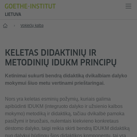
LIETUVA
Pradžia
Vokiečių kalba
KELETAS DIDAKTINIŲ IR
METODINIŲ IDUKM PRINCIPŲ
Ketinimai sukurti bendrą didaktiką dvikalbiam dalyko
mokymui šiuo metu vertinami prieštaringai.
Nors yra keletas esminių požymių, kuriais galima
apibūdinti IDUKM (integruoto dalyko ir užsienio kalbos
mokymo) metodiką ir didaktiką, tačiau dvikalbė pamoka
pasižymi ir bruožais, nulemtais kiekvieno konkretaus
dėstomo dalyko, taigi reikia skirti bendrą IDUKM didaktiką
nuo dalykui būdingų šios didaktikos komponentų, tai yra