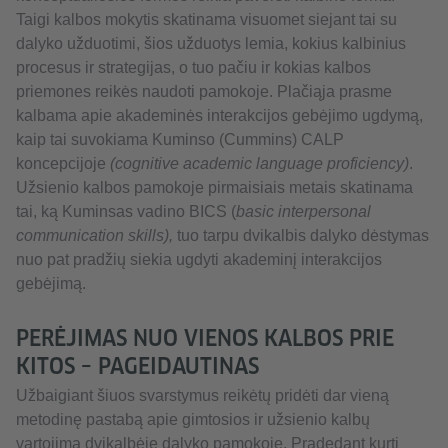
Taigi kalbos mokytis skatinama visuomet siejant tai su
dalyko užduotimi, šios užduotys lemia, kokius kalbinius
procesus ir strategijas, o tuo pačiu ir kokias kalbos
priemones reikės naudoti pamokoje. Plačiąja prasme
kalbama apie akademinės interakcijos gebėjimo ugdymą,
kaip tai suvokiama Kuminso (Cummins) CALP
koncepcijoje
(cognitive academic language proficiency)
.
Užsienio kalbos pamokoje pirmaisiais metais skatinama
tai, ką Kuminsas vadino BICS (
basic interpersonal
communication skills),
tuo tarpu dvikalbis dalyko dėstymas
nuo pat pradžių siekia ugdyti akademinį interakcijos
gebėjimą.
PERĖJIMAS NUO VIENOS KALBOS PRIE
KITOS – PAGEIDAUTINAS
Užbaigiant šiuos svarstymus reikėtų pridėti dar vieną
metodinę pastabą apie gimtosios ir užsienio kalbų
vartojimą dvikalbėje dalyko pamokoje. Pradedant kurti