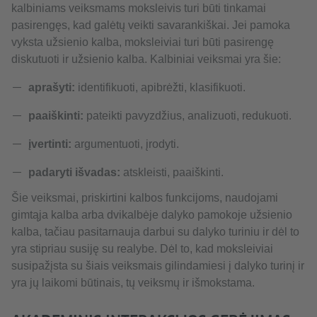
kalbiniams veiksmams moksleivis turi būti tinkamai
pasirengęs, kad galėtų veikti savarankiškai. Jei pamoka
vyksta užsienio kalba, moksleiviai turi būti pasirengę
diskutuoti ir užsienio kalba. Kalbiniai veiksmai yra šie:
aprašyti:
identifikuoti, apibrėžti, klasifikuoti.
paaiškinti:
pateikti pavyzdžius, analizuoti, redukuoti.
įvertinti:
argumentuoti, įrodyti.
padaryti išvadas:
atskleisti, paaiškinti.
Šie veiksmai, priskirtini kalbos funkcijoms, naudojami
gimtąja kalba arba dvikalbėje dalyko pamokoje užsienio
kalba, tačiau pasitarnauja darbui su dalyko turiniu ir dėl to
yra stipriau susiję su realybe. Dėl to, kad moksleiviai
susipažįsta su šiais veiksmais gilindamiesi į dalyko turinį ir
yra jų laikomi būtinais, tų veiksmų ir išmokstama.