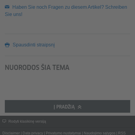
Haben Sie noch Fragen zu diesem Artikel? Schreiben
Sie uns!
Spausdinti straipsnį
NUORODOS ŠIA TEMA
Į PRADŽIĄ
Rodyti klasikinę versiją
Disclaimer
|
Data privacy
|
Privatumo nustatymai
|
Naudojimo sąlygos
|
RSS