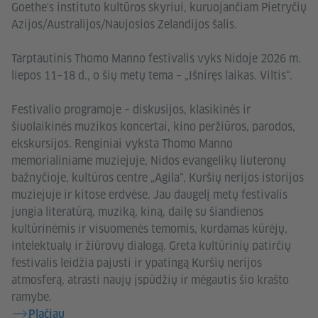
Goethe's instituto kultūros skyriui, kuruojančiam Pietryčių
Azijos/Australijos/Naujosios Zelandijos šalis.
Tarptautinis Thomo Manno festivalis vyks Nidoje 2026 m.
liepos 11–18 d., o šių metų tema – „Išniręs laikas. Viltis“.
Festivalio programoje – diskusijos, klasikinės ir
šiuolaikinės muzikos koncertai, kino peržiūros, parodos,
ekskursijos. Renginiai vyksta Thomo Manno
memorialiniame muziejuje, Nidos evangelikų liuteronų
bažnyčioje, kultūros centre „Agila“, Kuršių nerijos istorijos
muziejuje ir kitose erdvėse. Jau daugelį metų festivalis
jungia literatūrą, muziką, kiną, dailę su šiandienos
kultūrinėmis ir visuomenės temomis, kurdamas kūrėjų,
intelektualų ir žiūrovų dialogą. Greta kultūrinių patirčių
festivalis leidžia pajusti ir ypatingą Kuršių nerijos
atmosferą, atrasti naujų įspūdžių ir mėgautis šio krašto
ramybe.
Plačiau