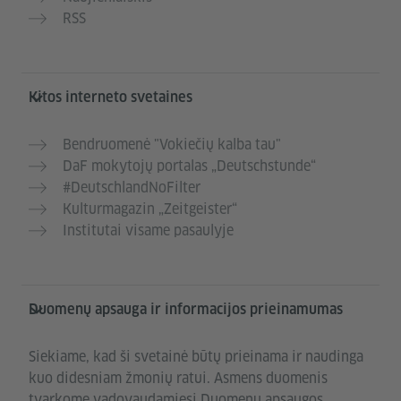
RSS
Kitos interneto svetaines
Bendruomenė "Vokiečių kalba tau"
DaF mokytojų portalas „Deutschstunde“
#DeutschlandNoFilter
Kulturmagazin „Zeitgeister“
Institutai visame pasaulyje
Duomenų apsauga ir informacijos prieinamumas
Siekiame, kad ši svetainė būtų prieinama ir naudinga
kuo didesniam žmonių ratui. Asmens duomenis
tvarkome vadovaudamiesi Duomenų apsaugos