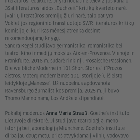
literatūros redaktore. Ji yra nuolatinė televizijos kanalo
3Sat literatūros laidos „Buchzeit“ kritikų kvarteto narė,
įvairių literatūros premijų žiuri narė, taip pat yra
Vokietijos regioninio transliuotojo SWR literatūros kritikų
komisijoje, kuri kas mėnesį atrenka dešimt
rekomenduojamų knygų.
Sandra Kegel studijavo germanistiką, romanistiką bei
teatro, kino ir medijų mokslus Aix-en-Provence, Vienoje ir
Frankfurte. 2018 m. sudarė rinkinį „Prosaische Passionen.
Die weibliche Moderne in 101 Short Stories“ ("Prozos
aistros. Moterų modernizmas 101 istorijoje"), išleistą
leidykloje „Manesse“. Už nuopelnus apdovanota
Ravensburgo žurnalistikos premija. 2025 m. ji buvo
Thomo Manno namų Los Andžele stipendiatė.
Pokalbį moderuos
, Goethe’s instituto
Anna Maria Strauß
Lietuvoje direktorė. Ji studijavo teatrologiją, meno
istoriją bei japonologiją Miunchene. Goethe's institute
dirba jau daug metų, prieš atvykdama į Vilnių vadovavo