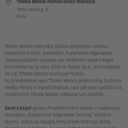
Thomo Manno memorialinis muziejus
Tomo Mano g. 8
Nida
Thomo Manno festivalio žodžio programos viešnia –
literatūros kritikė, dienraščio
Frankfurter Allgemeine
Zeitung
kultūros skyriaus vyr. redaktorė Sandra Kegel.
Susitikimas su ja vyks 2026 m. liepos 16 d., ketvirtadienį,
16 val. Thomo Manno muziejuje Nidoje.
Su ja kalbėsimės apie Thomo Manno publicistiką, kultūros
medijų misiją ir transformacijas, taip pat apie įspūdžius iš
rezidencijos Thomo Manno namuose Los Andžele.
gyvena Frankfurte prie Maino ir vadovauja
Sandra Kegel
dienraščio „Frankfurter Allgemeine Zeitung“ kultūros
skyriui. Anksčiau daugelį metų šiame leidinyje dirbo