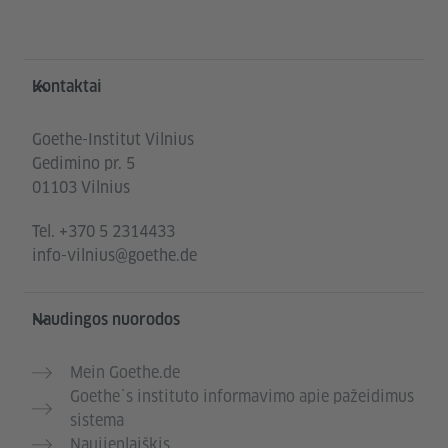
Service- und Informationsbereich
Kontaktai
Goethe-Institut Vilnius
Gedimino pr. 5
01103 Vilnius
Tel.
+370 5 2314433
info-vilnius@goethe.de
Naudingos nuorodos
Mein Goethe.de
Goethe`s instituto informavimo apie pažeidimus
sistema
Naujienlaiškis