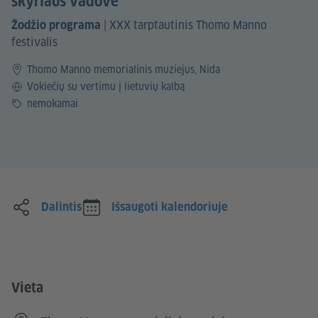
skyriaus vadove
|
XXX tarptautinis Thomo Manno
Žodžio programa
festivalis
Thomo Manno memorialinis muziejus, Nida
Kalba
Vokiečių su vertimu į lietuvių kalbą
Kaina
nemokamai
Dalintis
Išsaugoti kalendoriuje
Vieta