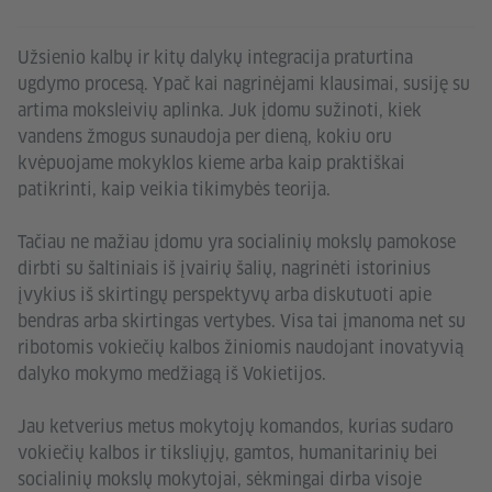
Užsienio kalbų ir kitų dalykų integracija praturtina
ugdymo procesą. Ypač kai nagrinėjami klausimai, susiję su
artima moksleivių aplinka. Juk įdomu sužinoti, kiek
vandens žmogus sunaudoja per dieną, kokiu oru
kvėpuojame mokyklos kieme arba kaip praktiškai
patikrinti, kaip veikia tikimybės teorija.
Tačiau ne mažiau įdomu yra socialinių mokslų pamokose
dirbti su šaltiniais iš įvairių šalių, nagrinėti istorinius
įvykius iš skirtingų perspektyvų arba diskutuoti apie
bendras arba skirtingas vertybes. Visa tai įmanoma net su
ribotomis vokiečių kalbos žiniomis naudojant inovatyvią
dalyko mokymo medžiagą iš Vokietijos.
Jau ketverius metus mokytojų komandos, kurias sudaro
vokiečių kalbos ir tiksliųjų, gamtos, humanitarinių bei
socialinių mokslų mokytojai, sėkmingai dirba visoje