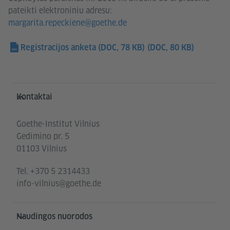
pateikti elektroniniu adresu:
margarita.repeckiene@goethe.de
Registracijos anketa (DOC, 78 KB)
(DOC, 80 KB)
Service- und Informationsbereich
Kontaktai
Goethe-Institut Vilnius
Gedimino pr. 5
01103 Vilnius
Tel.
+370 5 2314433
info-vilnius@goethe.de
Naudingos nuorodos