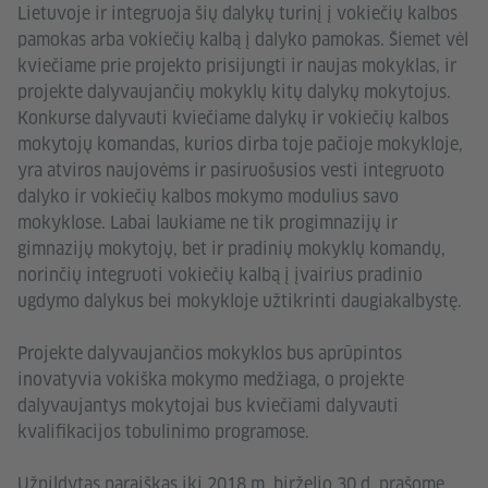
Lietuvoje ir integruoja šių dalykų turinį į vokiečių kalbos
pamokas arba vokiečių kalbą į dalyko pamokas. Šiemet vėl
kviečiame prie projekto prisijungti ir naujas mokyklas, ir
projekte dalyvaujančių mokyklų kitų dalykų mokytojus.
Konkurse dalyvauti kviečiame dalykų ir vokiečių kalbos
mokytojų komandas, kurios dirba toje pačioje mokykloje,
yra atviros naujovėms ir pasiruošusios vesti integruoto
dalyko ir vokiečių kalbos mokymo modulius savo
mokyklose. Labai laukiame ne tik progimnazijų ir
gimnazijų mokytojų, bet ir pradinių mokyklų komandų,
norinčių integruoti vokiečių kalbą į įvairius pradinio
ugdymo dalykus bei mokykloje užtikrinti daugiakalbystę.
Projekte dalyvaujančios mokyklos bus aprūpintos
inovatyvia vokiška mokymo medžiaga, o projekte
dalyvaujantys mokytojai bus kviečiami dalyvauti
kvalifikacijos tobulinimo programose.
Užpildytas paraiškas iki 2018 m. birželio 30 d. prašome