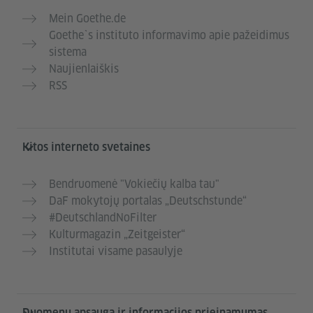
Mein Goethe.de
Goethe`s instituto informavimo apie pažeidimus
sistema
Naujienlaiškis
RSS
Kitos interneto svetaines
Bendruomenė "Vokiečių kalba tau"
DaF mokytojų portalas „Deutschstunde“
#DeutschlandNoFilter
Kulturmagazin „Zeitgeister“
Institutai visame pasaulyje
Duomenų apsauga ir informacijos prieinamumas