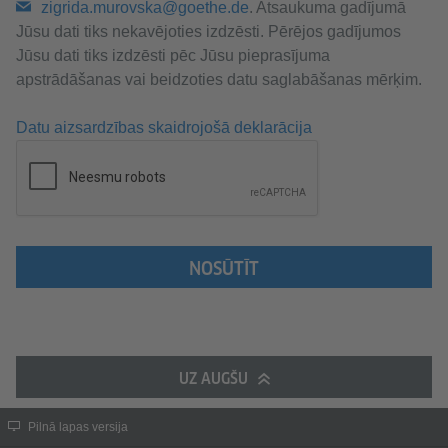
zigrida.murovska@goethe.de
. Atsaukuma gadījumā
Jūsu dati tiks nekavējoties izdzēsti. Pērējos gadījumos
Jūsu dati tiks izdzēsti pēc Jūsu pieprasījuma
apstrādāšanas vai beidzoties datu saglabāšanas mērķim.
Datu aizsardzības skaidrojošā deklarācija
NOSŪTĪT
UZ AUGŠU
Pilnā lapas versija