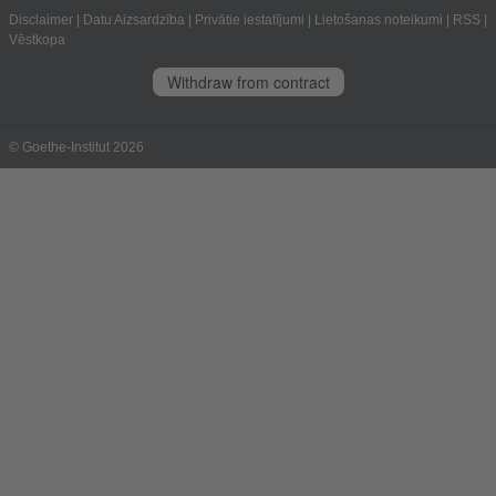
Disclaimer
|
Datu Aizsardzība
|
Privātie iestatījumi
|
Lietošanas noteikumi
|
RSS
|
Vēstkopa
Withdraw from contract
© Goethe-Institut 2026