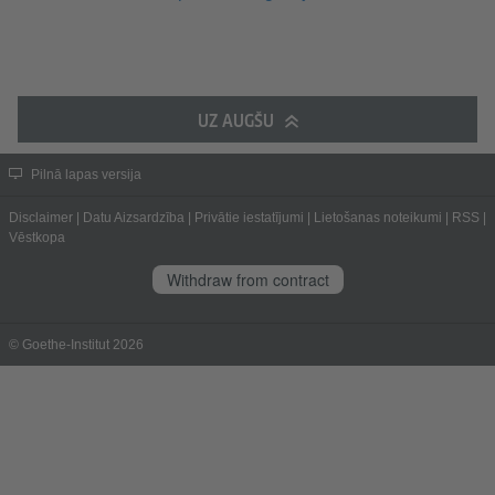
UZ AUGŠU
Pilnā lapas versija
Disclaimer
|
Datu Aizsardzība
|
Privātie iestatījumi
|
Lietošanas noteikumi
|
RSS
|
Vēstkopa
Withdraw from contract
© Goethe-Institut 2026