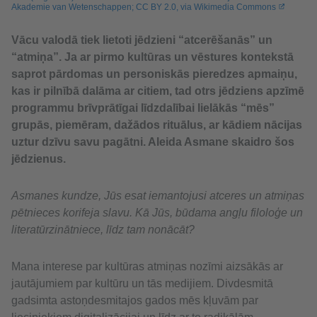
Akademie van Wetenschappen; CC BY 2.0, via Wikimedia Commons
Vācu valodā tiek lietoti jēdzieni “atcerēšanās” un
“atmiņa”. Ja ar pirmo kultūras un vēstures kontekstā
saprot pārdomas un personiskās pieredzes apmaiņu,
kas ir pilnībā dalāma ar citiem, tad otrs jēdziens apzīmē
programmu brīvprātīgai līdzdalībai lielākās “mēs”
grupās, piemēram, dažādos rituālus, ar kādiem nācijas
uztur dzīvu savu pagātni. Aleida Asmane skaidro šos
jēdzienus.
Asmanes kundze, Jūs esat iemantojusi atceres un atmiņas
pētnieces korifeja slavu. Kā Jūs, būdama angļu filoloģe un
literatūrzinātniece, līdz tam nonācāt?
Mana interese par kultūras atmiņas nozīmi aizsākās ar
jautājumiem par kultūru un tās medijiem. Divdesmitā
gadsimta astoņdesmitajos gados mēs kļuvām par