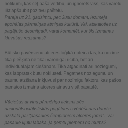
notikumi, kas ceļ paša vērtību, un ignorēts viss, kas varētu
likt apšaubīt pozitīvu paštēlu.
Pāreja uz 21. gadsimtu, pēc Jūsu domām, iezīmēja
epohālas pārmaiņas atmiņas kultūrā. Vai, atskatoties uz
pagājušo desmitgadi, varat komentēt, kur šīs izmaiņas
kļuvušas redzamas?
Būtisku pavērsienu atceres loģikā noteica tas, ka nozīme
tika piešķirta ne tikai varonīgai rīcība, bet arī
individuālajām ciešanām. Tika atgādināti arī noziegumi,
kas labprātāk būtu noklusēti. Pagātnes noziegumu un
traumu atzīšana ir kļuvusi par nozīmīgu faktoru, kas pašos
pamatos izmaina atceres ainavu visā pasaulē.
Vāciešus ar viņu pārmērīgo tieksmi pēc
nacionālsociālistiskās pagātnes izvērtēšanas daudzi
uzskata par “pasaules čempioniem atceres jomā”. Vai
pasaule kļūtu labāka, ja ņemtu piemēru no mums?