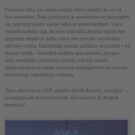
Pieredze rāda, ka valstis neļauj citiem noteikt, ko un kā
tām atcerēties. Šajā jautājumā ar piemēriem un paraugiem
var sasniegt daudz vairāk nekā ar priekšrakstiem. Vācu
modelis balstās tajā, ka sevi cildinošā atceres loģika tiek
apgriezta otrādi un pašu vaina tiek izvirzīta nacionālās
atmiņas centrā. Nacionālās vainas atzīšana nenozīmē – kā
daudzi domā – kolektīvā paštēla aptraipīšanu, bet gan
rada identitātes pārmaiņu iespēju, nācijai skaidri
distancējoties no savas vēstures noziegumiem un atzīstot
pilsoniskas sabiedrības vērtības.
Taču attiecībā uz VDR pagātni drīzāk dominē „ostalģija“ –
nostalģija pēc Austrumvācijas. Kā radusies šī dīvainā
pretruna?