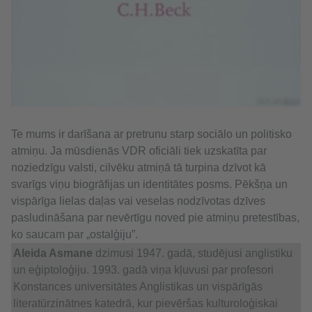
© C. H. Beck
Te mums ir darīšana ar pretrunu starp sociālo un politisko
atmiņu. Ja mūsdienās VDR oficiāli tiek uzskatīta par
noziedzīgu valsti, cilvēku atmiņā tā turpina dzīvot kā
svarīgs viņu biogrāfijas un identitātes posms. Pēkšņa un
vispārīga lielas daļas vai veselas nodzīvotas dzīves
pasludināšana par nevērtīgu noved pie atmiņu pretestības,
ko saucam par „ostalģiju”.
Aleida Asmane
dzimusi 1947. gadā, studējusi anglistiku
un eģiptoloģiju. 1993. gadā viņa kļuvusi par profesori
Konstances universitātes Anglistikas un vispārīgās
literatūrzinātnes katedrā, kur pievēršas kulturoloģiskai