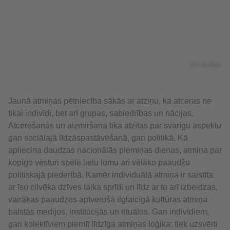
© C. H. Beck
Jaunā atmiņas pētniecība sākās ar atziņu, ka atceras ne
tikai indivīdi, bet arī grupas, sabiedrības un nācijas.
Atcerēšanās un aizmiršana tika atzītas par svarīgu aspektu
gan sociālajā līdzāspastāvēšanā, gan politikā. Kā
apliecina daudzas nacionālās piemiņas dienas, atmiņa par
kopīgo vēsturi spēlē lielu lomu arī vēlāko paaudžu
politiskajā piederībā. Kamēr individuālā atmiņa ir saistīta
ar īso cilvēka dzīves laika sprīdi un līdz ar to arī izbeidzas,
vairākas paaudzes aptverošā ilglaicīgā kultūras atmiņa
balstās medijos, institūcijās un rituālos. Gan indivīdiem,
gan kolektīviem piemīt līdzīga atmiņas loģika: tiek uzsvērti