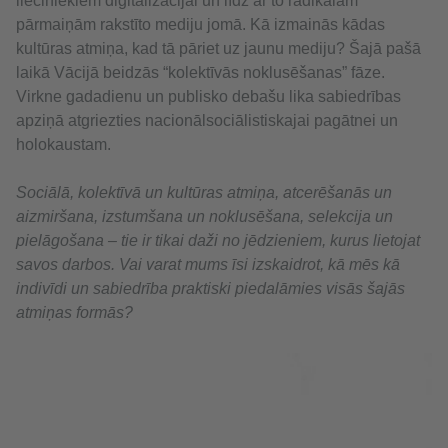
lieciniekiem digitalizācijai un līdz ar to radikālām
pārmaiņām rakstīto mediju jomā. Kā izmainās kādas
kultūras atmiņa, kad tā pāriet uz jaunu mediju? Šajā pašā
laikā Vācijā beidzās “kolektīvās noklusēšanas” fāze.
Virkne gadadienu un publisko debašu lika sabiedrības
apziņā atgriezties nacionālsociālistiskajai pagātnei un
holokaustam.
Sociālā, kolektīvā un kultūras atmiņa, atcerēšanās un
aizmiršana, izstumšana un noklusēšana, selekcija un
pielāgošana – tie ir tikai daži no jēdzieniem, kurus lietojat
savos darbos. Vai varat mums īsi izskaidrot, kā mēs kā
indivīdi un sabiedrība praktiski piedalāmies visās šajās
atmiņas formās?