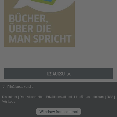
UZ AUGŠU
Pilnā lapas versija
Disclaimer
|
Datu Aizsardzība
|
Privātie iestatījumi
|
Lietošanas noteikumi
|
RSS
|
Vēstkopa
Withdraw from contract