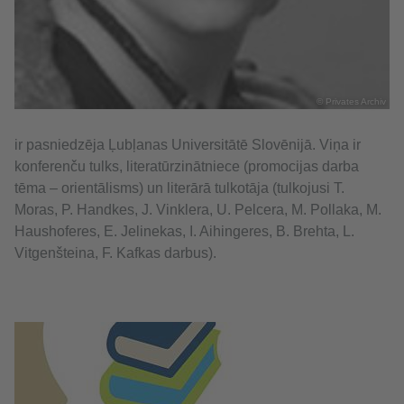
© Privates Archiv
ir pasniedzēja Ļubļanas Universitātē Slovēnijā. Viņa ir
konferenču tulks, literatūrzinātniece (promocijas darba
tēma – orientālisms) un literārā tulkotāja (tulkojusi T.
Moras, P. Handkes, J. Vinklera, U. Pelcera, M. Pollaka, M.
Haushoferes, E. Jelinekas, I. Aihingeres, B. Brehta, L.
Vitgenšteina, F. Kafkas darbus).