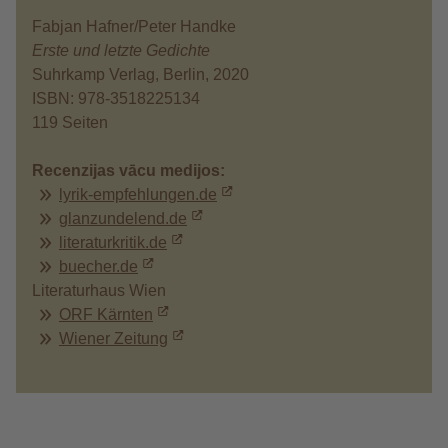
Fabjan Hafner/Peter Handke
Erste und letzte Gedichte
Suhrkamp Verlag, Berlin, 2020
ISBN: 978-3518225134
119 Seiten
Recenzijas vācu medijos:
lyrik-empfehlungen.de
glanzundelend.de
literaturkritik.de
buecher.de
Literaturhaus Wien
ORF Kärnten
Wiener Zeitung