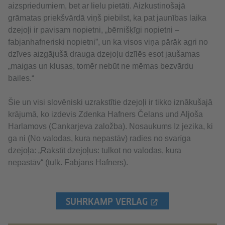
aizspriedumiem, bet ar lielu pietāti. Aizkustinošajā
grāmatas priekšvārdā viņš piebilst, ka pat jaunības laika
dzejoļi ir pavisam nopietni, „bērnišķīgi nopietni –
fabjanhafneriski nopietni”, un ka visos viņa pārāk agri no
dzīves aizgājušā drauga dzejoļu dzīlēs esot jaušamas
„maigas un klusas, tomēr nebūt ne mēmas bezvārdu
bailes.“
Šie un visi slovēniski uzrakstītie dzejoļi ir tikko iznākušajā
krājumā, ko izdevis Zdenka Hafners Čelans und Aljoša
Harlamovs (Cankarjeva založba). Nosaukums Iz jezika, ki
ga ni (No valodas, kura nepastāv) radies no svarīga
dzejoļa: „Rakstīt dzejoļus: tulkot no valodas, kura
nepastāv“ (tulk. Fabjans Hafners).
SUHRKAMP VERLAG