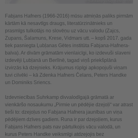
© Suhrkamp Verlag, Berlin, 2020
Fabjans Hafners (1966-2016) mūsu atmiņās paliks pirmām
kārtām kā nesavtīgs draugs, literatūrzinātnieks un
prasmīgs tulkotājs no slovēņu uz vācu valodu (Zajcs,
Zupans, Šalamuns, Krese, Vidmars utt. – kopš 2017. gada
tiek pasniegta Ļubļanas Gētes institūta Fabjana-Hafnera-
balva). Ar divām grāmatām vienlaicīgi, ko izdevuši slaveni
izdevēji Ļubļanā un Berlīnē, tagad viņš priekšplānā
izvirzās kā dzejnieks. Krājumus rūpīgi apkopojuši viņam
tuvi cilvēki – kā Zdenka Hafners Čelans, Peters Handke
un Dominiks Sriencs.
Izdevniecības Suhrkamp divvalodīgajā grāmatā ar
vienkāršo nosaukumu „Pirmie un pēdējie dzejoļi“ var atrast
tieši to: dzejoļus no Fabjana Hafnera jaunības un viņa
pēdējiem dzīves gadiem. Runa ir par dzejoļiem, kurus
Fabjans Hafners pats nav pārtulkojis vācu valodā, un
kurus Peters Handke veiksmīgi atdzejojis bez