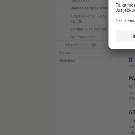
Jaunas perspektīvas
Grafiskie romāni vācu
valodā
Baltijas valstu komiksi
Komiksu video
Vācu pēdas Latvijā
Serviss
Bibliotēka
Spa
PA
Man
Lat
Rīg
AB
The
ver
int