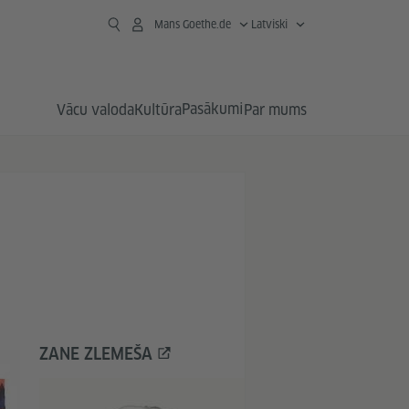
Mans Goethe.de
Latviski
Pasākumi
Vācu valoda
Kultūra
Par mums
ZANE ZLEMEŠA