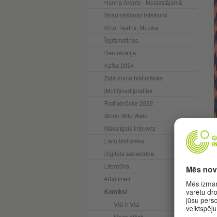
Hanna Ārente - Neaizstājamā
Straumēšanas ieteikumi
Kino, Teātris, Mūzika
Īsgrāmatiņas
Demokrātija
Kafka 2024
Zaļā doma bibliotēkās
[Multi]medijpratība
Radiobrücke 2022
World Wild Wald
Mākslīgais intelekts
Lietu bibliotēka
Digitālā sabiedrība
Literatūra
#Baltimeli
Komiksi
Visi ir Visi
Meža stāsti