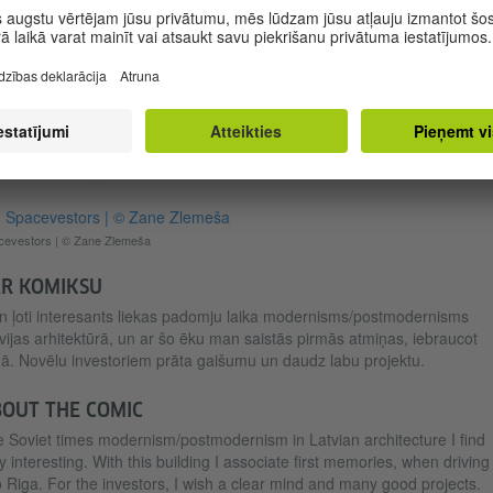
Spacevestors | © Zane Zlemeša
cevestors | © Zane Zlemeša
R KOMIKSU
 ļoti interesants liekas padomju laika modernisms/postmodernisms
vijas arhitektūrā, un ar šo ēku man saistās pirmās atmiņas, iebraucot
ā. Novēlu investoriem prāta gaišumu un daudz labu projektu.
OUT THE COMIC
 Soviet times modernism/postmodernism in Latvian architecture I find
y interesting. With this building I associate first memories, when driving
o Riga. For the investors, I wish a clear mind and many good projects.