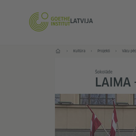
LATVIJA
Sākums
Kultūra
Projekti
Vācu pēd
Šokolāde
LAIMA 