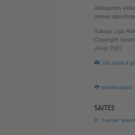
Aleksandrs Velšer
preses aģentūra
Tulkoja: Liga Ra
Copyright: Goethe
Jūnijs 2021
Vai Jums ir j
Izdrukāt rakstu
SAITES
"Laimas" šokol