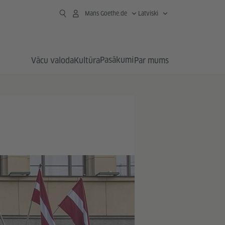
Mans Goethe.de
Latviski
Pasākumi
Vācu valoda
Kultūra
Par mums