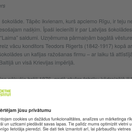
ers
 šokolāde. Tāpēc ikvienam, kurš apciemo Rīgu, ir teju n
sošajam našķim. Īpaši iecienīti ir par Latvijas šokolāde
a “Laima” saldumi. Uzņēmuma pārmaiņām bagātā vēsture 
eiz vācu konditors Teodors Rigerts (1842-1917) kopā ar
okolādes un kafijas ražošanas firmu – ar laiku tā attīstījā
altijā un visā Krievijas impērijā.
as nākušie brāļi 1876. gadā atvēra fabriku kādreizējā I
ā ielā) un uzturēja divus saldumu veikalus Vecpilsētā, 18
ikals. Rīgai attīstoties par pulsējošu lielpilsētu, pieauga
radās jaunas šokolādes un saldumu fabrikas un veidojā
es kara laikā piedzīvotās uzņēmējdarbības sagrāves, ī