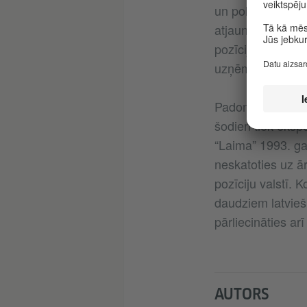
un politiskajām 
atjaunots 1922. 
pozīciju. 1937. g
uzņēmēju dibināt
Padomju laikā u
šodien tiek eksp
“Laima” 1993. gad
neskatoties uz ā
pozīciju valstī.
daudziem latvieši
pārliecināties a
AUTORS