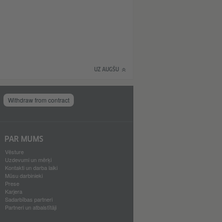
UZ AUGŠU
Withdraw from contract
PAR MUMS
Vēsture
Uzdevumi un mērķi
Kontakti un darba laiki
Mūsu darbinieki
Prese
Karjera
Sadarbības partneri
Partneri un atbalstītāji