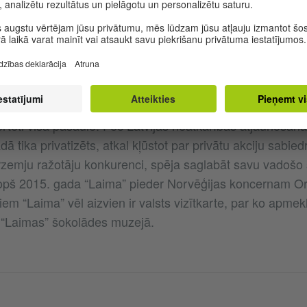
pārmaiņām Latvijā fabrikas darbību nācās apturēt. Uzņē
gadā, taču tam tā arī vairs neizdevās atgūt savu kādreiz
adā valsts iegādājas Rigerta fabrikas akcijas un pievieno 
ai rūpniecības akciju sabiedrībai “Laima”.
zņēmums “Laima” koncentrējās uz šokolādes izstrādājum
ortēti visā pasaulē. Pēc Latvijas neatkarības atjaunoš
ā tika privatizēts, atkal kļūstot par privātu akciju sabied
rzemju ražotāju konkurenci, spēja saglabāt savu vadošo
 Kopš 2015. gada “Laima” pieder Norvēģijas koncernam Or
em “Laima” vēl aizvien ir valsts vizītkarte, par ko apmekl
rī “Laimas” šokolādes muzejā.