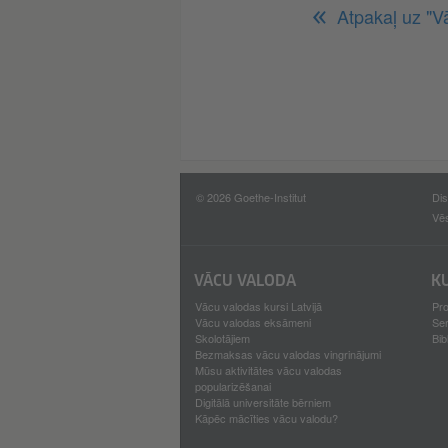
Atpakaļ uz "V
© 2026 Goethe-Institut
Dis
Vē
VĀCU VALODA
K
Vācu valodas kursi Latvijā
Pro
Vācu valodas eksāmeni
Se
Skolotājiem
Bib
Bezmaksas vācu valodas vingrinājumi
Mūsu aktivitātes vācu valodas
popularizēšanai
Digitālā universitāte bērniem
Kāpēc mācīties vācu valodu?