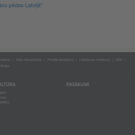
ācu pēdas Latvijā"
claimer
Datu Aizsardzība
Privātie iestatījumi
Lietošanas noteikumi
RSS
stkopa
ULTŪRA
PASĀKUMI
jekti
rviss
liotēka