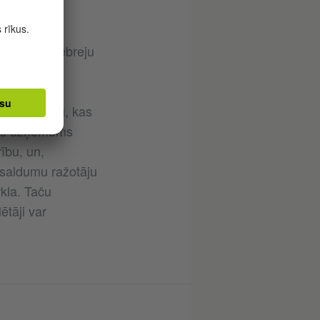
mums tika
ējo vadošo
to vietējo ebreju
u ražošanu, kas
anas uzņēmums
rību, un,
 saldumu ražotāju
kla. Taču
ētāji var