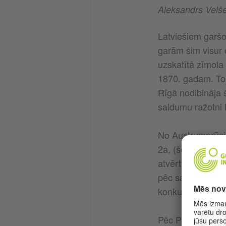
Aleksandrs Velš
Latviešiem garšo
garām šim visur e
uzskatītā zīmol
1870. gadam. Tor
Rīgā nodibināja š
saldumu ražotni B
No Austrumprūsij
2a, (šodien Zaļaj
atvērts trešais ve
pēc saldumiem – 
konkurence.
Pēc Pirmā pasaul