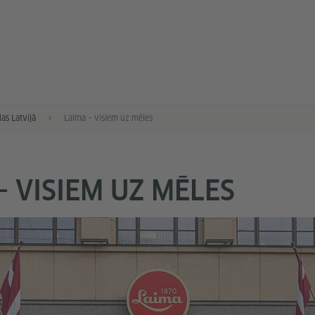
as Latvijā
Laima – visiem uz mēles
– VISIEM UZ MĒLES