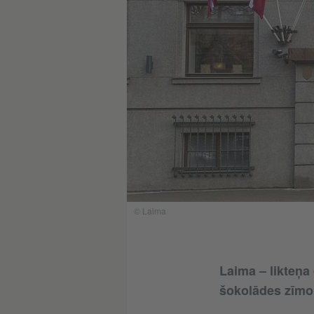
© Laima
Laima – likteņa 
šokolādes zīmols