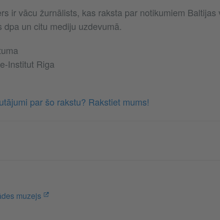
s ir vācu žurnālists, kas raksta par notikumiem Baltijas 
s dpa un citu mediju uzdevumā.
ituma
-Institut Riga
autājumi par šo rakstu? Rakstiet mums!
ādes muzejs