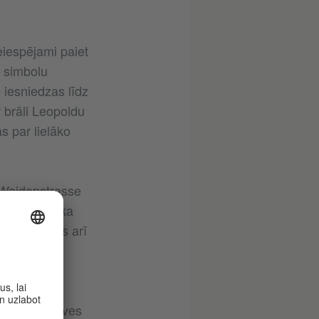
eiespējami paiet
s simbolu
iesniedzas līdz
 brāli Leopoldu
s par lielāko
I Weidenstrasse
81. gadā tika
 pieprasījums arī
s sīva
pašnieka nāves