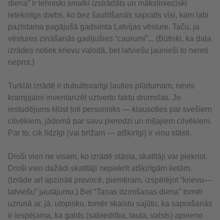
diena” ir tehniski smalki izstrādāts un mākslinieciski
ietekmīgs darbs, ko bez šaubīšanās sapratīs visi, kam labi
pazīstama pagājušā gadsimta Latvijas vēsture. Taču, ja
vēstures zināšanās gadījušies “caurumi”... (Būtiski, ka daļa
izrādes notiek krievu valodā, bet latviešu jaunieši to nereti
neprot.)
Turklāt izrādē ir dubultsvarīgi ļauties plūdumam, nevis
krampjaini inventarizēt uztverto faktu drumslas. Jo
iestudējums kļūst ļoti personisks — klausoties par svešiem
cilvēkiem, jādomā par savu pieredzi un mīļajiem cilvēkiem.
Par to, cik līdzīgi (vai brīžam — atšķirīgi) ir viņu stāsti.
Droši vien ne visam, ko izrādē stāsta, skatītāji var piekrist.
Droši vien dažādi skatītāji nepiekrīt atšķirīgām lietām.
(Izrāde arī apzināti provocē, piemēram, izspēlējot “krievu—
latviešu” jautājumu.) Bet “Taņas dzimšanas diena” tomēr
uzrunā ar, jā, utopisku, tomēr skaistu sajūtu, ka saprašanās
ir iespējama, ka galds (sabiedrība, tauta, valsts) apvieno