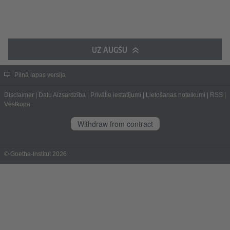
UZ AUGŠU
Pilnā lapas versija
Disclaimer
|
Datu Aizsardzība
|
Privātie iestatījumi
|
Lietošanas noteikumi
|
RSS
|
Vēstkopa
Withdraw from contract
© Goethe-Institut 2026