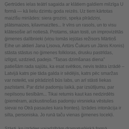
Ģertrūdes ielas teātrī sagaida ar klātiem galdiem milzīga U
formā — kā lielu dzimtu goda reizēs. Uz tiem kārtotas
maizīšu miriādes: siera groziņi, speķa pīrādziņi,
plātsmaizes, ķilavmaizītes... Ir vīns un rasols, un to visu
klātesošie arī notiesā. Protams, skan tosti, un improvizētās
ģimenes dalībnieki (viņu lomās iejūtas režisors Mārtiņš
Eihe un aktieri Jana Ļisova, Artūrs Čukurs un Jānis Kronis)
stāsta stāstus no ģimenes folkloras, drusku pastrīdas,
izlīgst, uzdzied, padejo. “Taņas dzimšanas diena”
patiešām rada sajūtu, ka esat svētkos, nevis teātra izrādē –
Latvijā katrs pie tāda galda ir sēdējis, katrs pēc smaržas
var noteikt, vai pīrādziņš būs labs, un arī stāsti liekas
pazīstami. Par dzīvi padomju laikā, par izsūtījumu, par
nepilsoņu tiesībām... Tikai retumis kaut kas nedzirdēts
(piemēram, aizkustinošas padomju virsnieka vēstules
sievai no Otrā pasaules kara frontes). Izrādes intonācija ir
silta, personiska. Jo runā taču vienas ģimenes locekļi.
Stāsti, ko izrādes vajadzībām dramaturģiskā formā