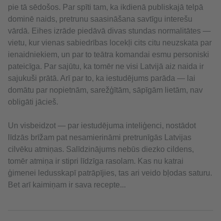
pie tā sēdošos. Par spīti tam, ka ikdienā publiskajā telpā
dominē naids, pretrunu saasināšana savtīgu interešu
vārdā. Eihes izrāde piedāvā divas stundas normalitātes —
vietu, kur vienas sabiedrības locekļi cits citu neuzskata par
ienaidniekiem, un par to teātra komandai esmu personiski
pateicīga. Par sajūtu, ka tomēr ne visi Latvijā aiz naida ir
sajukuši prātā. Arī par to, ka iestudējums parāda — lai
domātu par nopietnām, sarežģītām, sāpīgām lietām, nav
obligāti jācieš.
Un visbeidzot — par iestudējuma inteliģenci, nostādot
līdzās brīžam pat nesamierināmi pretrunīgās Latvijas
cilvēku atmiņas. Salīdzinājums nebūs diezko cildens,
tomēr atmiņa ir stipri līdzīga rasolam. Kas nu katrai
ģimenei ledusskapī patrāpījies, tas ari veido bļodas saturu.
Bet arī kaimiņam ir sava recepte...