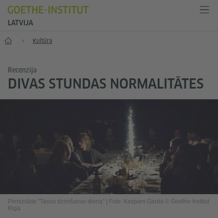
LATVIJA
Sākums
Kultūra
Recenzija
DIVAS STUNDAS NORMALITĀTES
Pirmizrāde "Taņas dzimšanas diena"
|
Foto: Kaspars Garda © Goethe-Institut
Riga