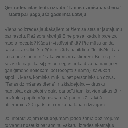
Ģertrūdes ielas teātra izrāde “Taņas dzimšanas diena”
– stāsti par pagājušā gadsimta Latviju.
Viens no izrādes jaukākajiem brīžiem saistās ar jautājumu
par rasolu. Režisors Mārtiņš Eihe prasa: kāda ir pareizā
rasola recepte? Kāda ir visdīvainākā? Pie mūsu galda
saka — ar siļķi. Ar nēģiem, kāds papildina. “Ir cilvēki, kas
taisa bez sīpoliem,” saka viens no aktieriem. Bet es pie
sevis domāju, ka siļķēs un nēģos nekā dīvaina nav (mēs
gan ģimenē neliekam, bet recepte zināma), savukārt
sīpoli... Mazs, komisks mirklis, bet personisks un dzīvs.
“Taņas dzimšanas diena” ir izklaidējoša — drusku
haotiska, dzirkstoši viegla, par spīti tam, ka vienlaikus tā ir
nozīmīgs papildinājums sarunā par to, kā Latvijā
atceramies 20. gadsimtu un kā patlaban dzīvojam.
Ja interaktīvajam iestudējumam jādod žanra apzīmējums,
to varētu nosaukt par atmiņu vakaru. Izrādes skatītājus