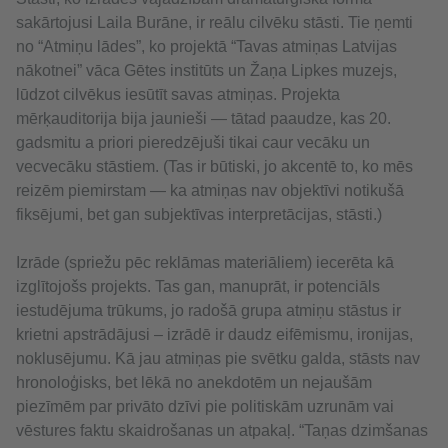
sakārtojusi Laila Burāne, ir reālu cilvēku stāsti. Tie ņemti
no “Atmiņu lādes”, ko projektā “Tavas atmiņas Latvijas
nākotnei” vāca Gētes institūts un Žaņa Lipkes muzejs,
lūdzot cilvēkus iesūtīt savas atmiņas. Projekta
mērķauditorija bija jaunieši — tātad paaudze, kas 20.
gadsmitu a priori pieredzējuši tikai caur vecāku un
vecvecāku stāstiem. (Tas ir būtiski, jo akcentē to, ko mēs
reizēm piemirstam — ka atmiņas nav objektīvi notikušā
fiksējumi, bet gan subjektīvas interpretācijas, stāsti.)
Izrāde (spriežu pēc reklāmas materiāliem) iecerēta kā
izglītojošs projekts. Tas gan, manuprāt, ir potenciāls
iestudējuma trūkums, jo radošā grupa atmiņu stāstus ir
krietni apstrādājusi – izrādē ir daudz eifēmismu, ironijas,
noklusējumu. Kā jau atmiņas pie svētku galda, stāsts nav
hronoloģisks, bet lēkā no anekdotēm un nejaušām
piezīmēm par privāto dzīvi pie politiskām uzrunām vai
vēstures faktu skaidrošanas un atpakaļ. “Taņas dzimšanas