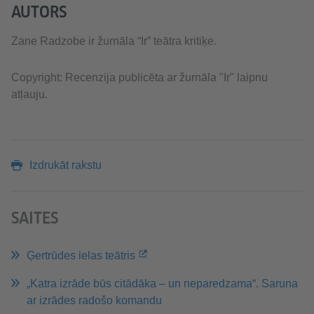
AUTORS
Zane Radzobe ir žurnāla “Ir” teātra kritiķe.
Copyright: Recenzija publicēta ar žurnāla "Ir" laipnu
atļauju.
Izdrukāt rakstu
SAITES
Ģertrūdes ielas teātris
„Katra izrāde būs citādāka – un neparedzama“. Saruna
ar izrādes radošo komandu