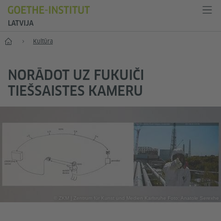
LATVIJA
Sākums
Kultūra
NORĀDOT UZ FUKUIČI
TIEŠSAISTES KAMERU
© ZKM | Zentrum für Kunst und Medien Karlsruhe Foto: Anatole Serexhe