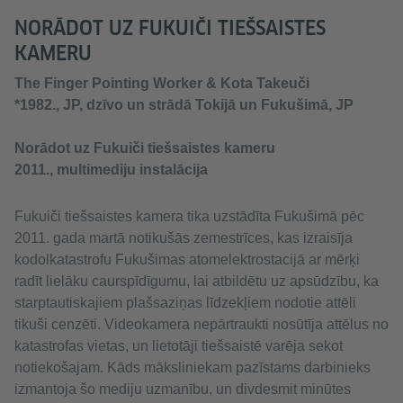
NORĀDOT UZ FUKUIČI TIEŠSAISTES
KAMERU
The Finger Pointing Worker & Kota Takeuči
*1982., JP, dzīvo un strādā Tokijā un Fukušimā, JP
Norādot uz Fukuiči tiešsaistes kameru
2011., multimediju instalācija
Fukuiči tiešsaistes kamera tika uzstādīta Fukušimā pēc
2011. gada martā notikušās zemestrīces, kas izraisīja
kodolkatastrofu Fukušimas atomelektrostacijā ar mērķi
radīt lielāku caurspīdīgumu, lai atbildētu uz apsūdzību, ka
starptautiskajiem plašsaziņas līdzekļiem nodotie attēli
tikuši cenzēti. Videokamera nepārtraukti nosūtīja attēlus no
katastrofas vietas, un lietotāji tiešsaistē varēja sekot
notiekošajam. Kāds māksliniekam pazīstams darbinieks
izmantoja šo mediju uzmanību, un divdesmit minūtes