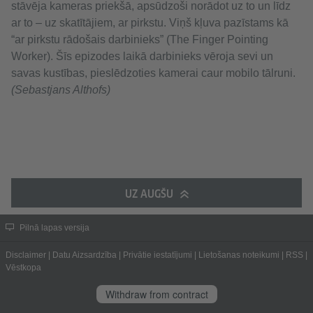
stāvēja kameras priekšā, apsūdzoši norādot uz to un līdz
ar to – uz skatītājiem, ar pirkstu. Viņš kļuva pazīstams kā
“ar pirkstu rādošais darbinieks” (The Finger Pointing
Worker). Šīs epizodes laikā darbinieks vēroja sevi un
savas kustības, pieslēdzoties kamerai caur mobilo tālruni.
(Sebastjans Althofs)
UZ AUGŠU
Pilnā lapas versija
Disclaimer
|
Datu Aizsardzība
|
Privātie iestatījumi
|
Lietošanas noteikumi
|
RSS
|
Vēstkopa
Withdraw from contract