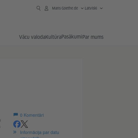
Mans Goethe.de
Latviski
Pasākumi
Vācu valoda
Kultūra
Par mums
0
Komentāri
n
a
ieteikt
ieteikt
Informācija par datu