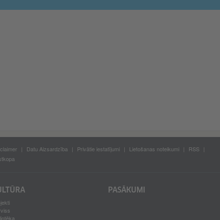
claimer
Datu Aizsardzība
Privātie iestatījumi
Lietošanas noteikumi
RSS
stkopa
ULTŪRA
PASĀKUMI
jekti
rviss
liotēka