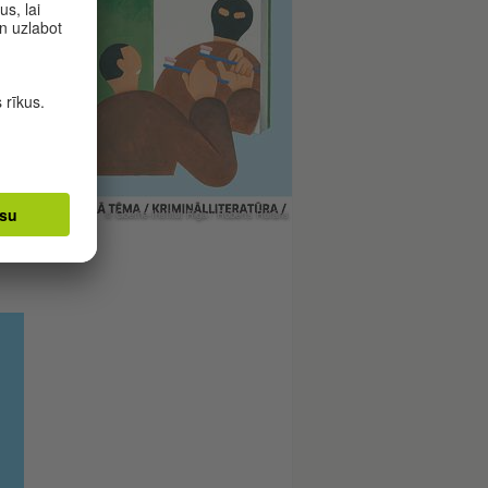
s
ajos
r
un
© Goethe-Institut Riga / Roberts Rūrāns