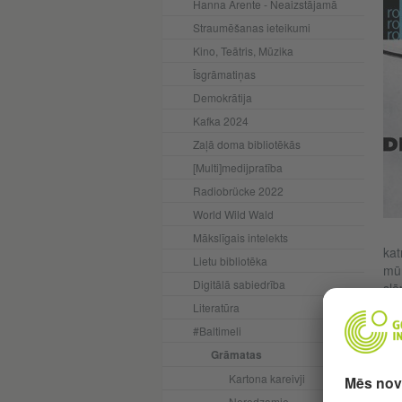
Hanna Ārente - Neaizstājamā
Straumēšanas ieteikumi
Kino, Teātris, Mūzika
Īsgrāmatiņas
Demokrātija
Kafka 2024
Zaļā doma bibliotēkās
[Multi]medijpratība
Radiobrücke 2022
World Wild Wald
Mākslīgais intelekts
kat
Lietu bibliotēka
mūr
Digitālā sabiedrība
slē
Literatūra
Kam
#Baltimeli
not
Grāmatas
arī
cin
Kartona kareivji
abi
Neredzamie