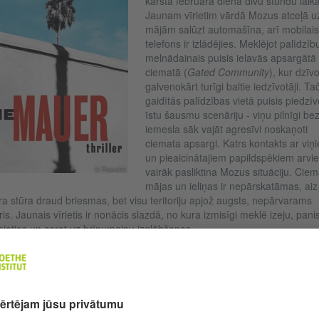
karstā februāra dienā divu stundu laikā
Jaunam vīrietim vārdā Mozus atceļā u
mājām salūzt automašīna, arī mobilais
telefons ir izlādējies. Meklējot palīdzīb
melnādainais puisis ielavās apsargātā
ciematā (
Gated Community
), kur dzīv
galvenokārt turīgi baltie iedzīvotāji. Ta
gaidītās palīdzības vietā puisis piedzīv
īstu šausmu scenāriju - viņu pilnīgi be
iemesla sāk vajāt agresīvi noskaņoti
ciemata apsargi. Katrs kontakts ar viņ
un pieaicinātajiem papildspēkiem arvi
© Rowohlt
vairāk pasliktina Mozus situāciju. Ciem
mājas un ieliņas ir nepārskatāmas, aiz
ra stūra draud briesmas, bet visu teritoriju apjož augsts, nepārvarams
is. Jaunais vīrietis ir nonācis slazdā, no kura izmisīgi meklē izeju, panis
pjoties un cerot uz brīnumainu izglābšanos.
ēr Mozus vajāšanā iesaistās arvien vairāk apbruņotu cilvēku, ciematā
iek īsti noziegumi – gan laupīšana, gan slepkavība. Autors ieved lasītāj
 šajā noziedznieku vidē, ar melnu humoru attēlojot kāda zagļu pārīša
iski lietišķo profesionālismu un arvien sarežģītākās problēmas, kuras
em jārisina. Spriedze strauji attīstās, un situācija kļūst pilnīgi