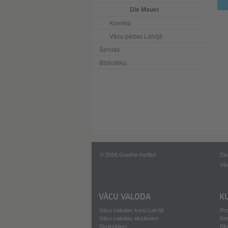
Die Mauer
Komiksi
Vācu pēdas Latvijā
Serviss
Bibliotēka
© 2026 Goethe-Institut
Dis
Vē
VĀCU VALODA
K
Vācu valodas kursi Latvijā
Pro
Vācu valodas eksāmeni
Se
Skolotājiem
Bib