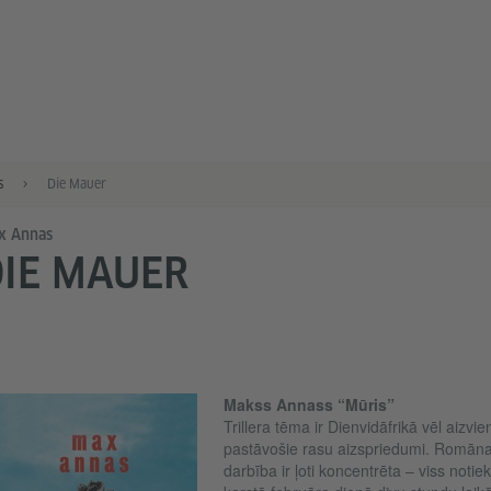
s
Die Mauer
x Annas
IE MAUER
Makss Annass “Mūris”
Trillera tēma ir Dienvidāfrikā vēl aizvie
pastāvošie rasu aizspriedumi. Romān
darbība ir ļoti koncentrēta – viss notiek