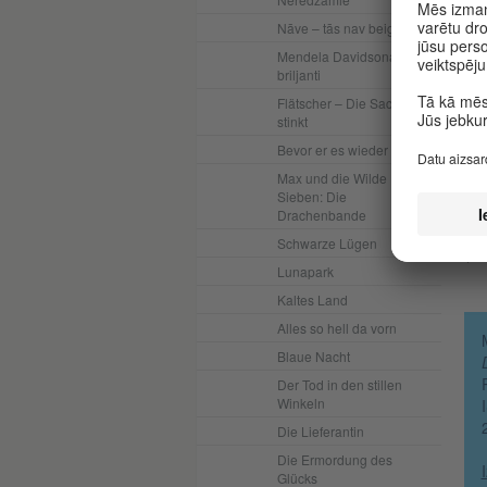
nek
Nāve – tās nav beigas
un 
Mendela Davidsona
var
briljanti
atk
int
Flätscher – Die Sache
stinkt
Ma
Bevor er es wieder tut
red
Max und die Wilde
str
Sieben: Die
Die
Drachenbande
pre
Schwarze Lügen
(“H
Lunapark
Kaltes Land
Alles so hell da vorn
Blaue Nacht
Der Tod in den stillen
Winkeln
Die Lieferantin
Die Ermordung des
Glücks