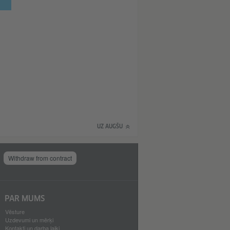
UZ AUGŠU
Withdraw from contract
PAR MUMS
Vēsture
Uzdevumi un mērķi
Kontakti un darba laiki