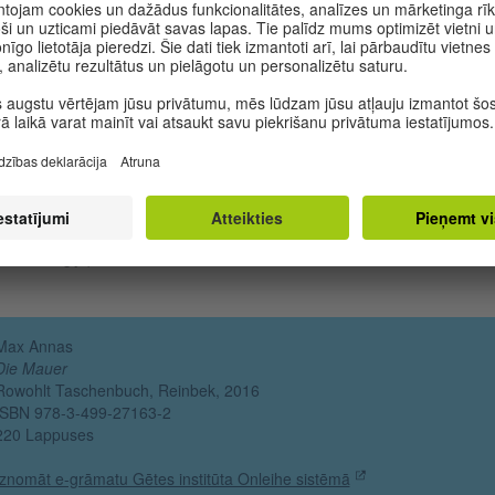
ontrolējama, kulminējot absurdā apšaudē. Stāstījuma veids ir dinamisk
kinematogrāfisks, lasītājs gan dezorientēts maldās līdzi galvenajam
onim pa labirintam līdzīgo ciematu, gan jūt līdzi zagļu pārītim viņu bais
lājumos tukšajā mājā. Autors lakoniski attēlo pārsteidzīgas notikumu
erpretācijas un spontānas rīcības fatālās sekas.
kss Annass
ir dzimis 1963.gadā Ķelnē, darbojies kā žurnālists un
aktors, bet pašlaik dzīvo Berlīnē. Daudzus gadus viņš ir dzīvojis un
ādājis Dienvidāfrikā, kur piedalījies Fortheiras universitātes pētījumā pa
nvidāfrikas džeza mūziku. Tur autors ir tik labi iepazinis daudzveidīgo 
trunām bagāto dzīvi, ka veltījis tās problēmu attēlojumam trīs romānus
aosa triloģiju) – “Ferma”, “Mūris” un “Pilsēta”.
Max Annas
Die Mauer
Rowohlt Taschenbuch, Reinbek, 2016
ISBN 978-3-499-27163-2
220 Lappuses
Iznomāt e-grāmatu Gētes institūta Onleihe sistēmā