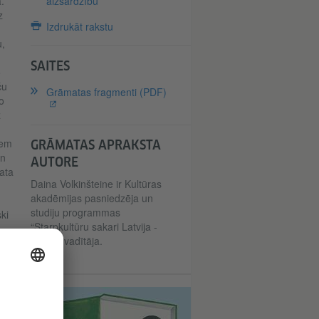
.
aizsardzību
z
Izdrukāt rakstu
u,
SAITES
o
ču
Grāmatas fragmenti (PDF)
o
z
iem
GRĀMATAS APRAKSTA
en
AUTORE
ata
Daina Volkinšteine ir Kultūras
akadēmijas pasniedzēja un
studiju programmas
ki
“Starpkultūru sakari Latvija -
Vācija” vadītāja.
u