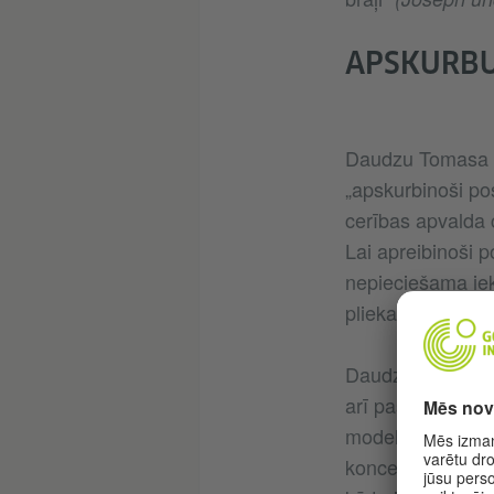
APSKURBU
Daudzu Tomasa M
„apskurbinoši po
cerības apvalda 
Lai apreibinoši p
nepieciešama iek
pliekanā, lielāko
Daudzi no šiem t
arī pašu autoru:
modeli kā sešu b
konceptus, kā ar