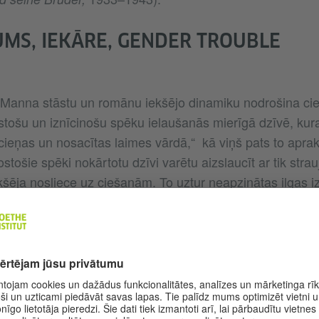
MS, IEKĀRE, GENDER TROUBLE
anna stāstu un romānu iekšējo dinamiku nodrošina cie
stošu un iznīcinošu spēku ielaušanās mierīgā dzīvē, kur
cieņas un nosacītas laimes vārdā,“ kā viņš pats to aprak
ostošie spēki nokārtotu dzīvi varētu aizslaucīt ar tik stra
šēja nosliece uz ciešanām. To uztur neapzinātas ilgas i
ties pilsoniskā dzīves modeļa.
ēliem kā atklātu noslēpumu iznes to, kas visa mūža gar
 spriedzi starp homoseksuālu tieksmi un paša izvēlēto pi
ērnu tēvam. Viņa proza vairākkārt demonstrē neveiksmīg
ī androgīnas, biseksuālas un dzimumplūstošas identitāte