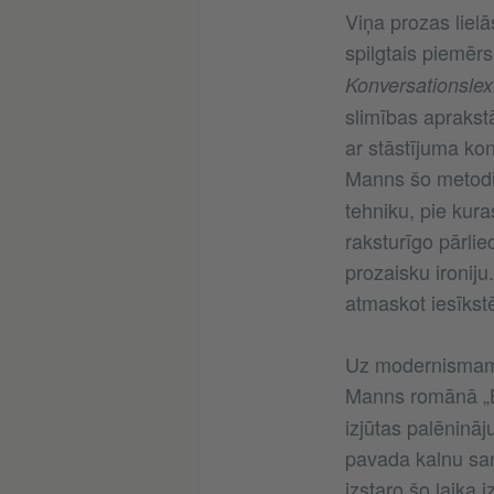
Viņa prozas lielā
spilgtais piemērs
Konversationslex
slimības aprakstā.
ar stāstījuma ko
Manns šo metodi
tehniku, pie kur
raksturīgo pārli
prozaisku ironiju
atmaskot iesīkstē
Uz modernismam 
Manns romānā „B
izjūtas palēninā
pavada kalnu san
izstaro šo laika 