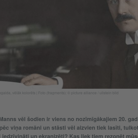
da, vēlāk kolorēts | Foto (fragments): © picture alliance / ullstein bild
anns vēl šodien ir viens no nozīmīgākajiem 20. ga
c viņa romāni un stāsti vēl aizvien tiek lasīti, tulkot
ri iedzīvināti un ekranizēti? Kas liek tiem rezonēt m