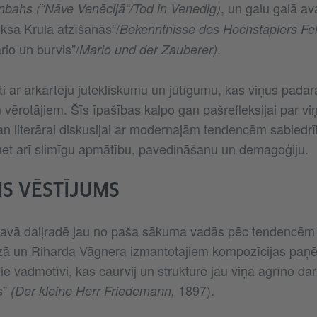
, un galu galā ava
bahs (“Nāve Venēcijā“/Tod in Venedig)
iksa Krula atzīšanās”/
Bekenntnisse des Hochstaplers Feli
rio un burvis”/
.
Mario und der Zauberer)
ltīti ar ārkārtēju jutekliskumu un jūtīgumu, kas viņus pad
vērotājiem. Šīs īpašības kalpo gan pašrefleksijai par vi
an literārai diskusijai ar modernajām tendencēm sabiedrī
et arī slimīgu apmātību, pavedināšanu un demagoģiju.
S VĒSTĪJUMS
vā daiļradē jau no paša sākuma vadās pēc tendencēm
ā un Riharda Vāgnera izmantotajiem kompozīcijas paņ
ie vadmotīvi, kas caurvij un strukturē jau viņa agrīno da
s”
1897).
(Der kleine Herr Friedemann,