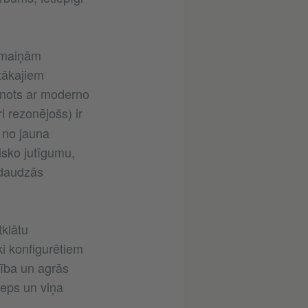
izmaiņām
tākajiem
ienots ar moderno
ri rezonējošs) ir
 no jauna
isko jutīgumu,
 daudzās
klātu
i konfigurētiem
tība un agrās
eps un viņa