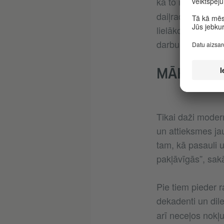
kā to iemieso, p
daiļrades aptver
lielāko seksuali
darbu izdevējs 
MĀKSLINIE
Tikai daži moder
un attieksmes ja
tam, kā pasauli u
pakļāvīgās”, sak
Pie tiem pieder ra
dekadenti un dile
arī neceļos nokļu