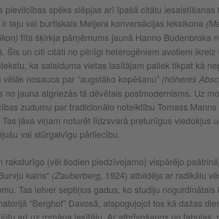
s pievilcības spēks slēpjas arī īpašā citātu iesaistīšanas
 ir teju vai burtiskais Meijera konversācijas leksikona
(Me
tīfa šķirkļa pārņēmums jaunā Hanno Budenbroka n
ikon)
 Šis un citi citāti no pilnīgi heterogēniem avotiem ikreiz t
ntekstu, ka salaiduma vietas lasītājam paliek tikpat kā
 vēlāk nosauca par “augstāko kopēšanu”
(höheres Absc
as no jauna atgriezās tā dēvētais postmodernisms. Uz 
ecības zudumu par tradicionālo noteiktību Tomass Manns 
. Tas ļāva viņam noturēt līdzsvarā pretunīgus viedokļus un
jušu vai stūrgalvīgu pārliecību.
raksturīgo (vēl šodien piedzīvojamo) vispārējo paātri
urvju kalns“
1924) atbildēja ar radikālu vē
(Zauberberg,
jumu. Tas ietver septiņus gadus, ko studiju nogurdinātai
atorijā “Berghof” Davosā, atspoguļojot tos kā dažas die
izjūtu arī uz romāna lasītāju. Ar atbrīvošanos no fabulas