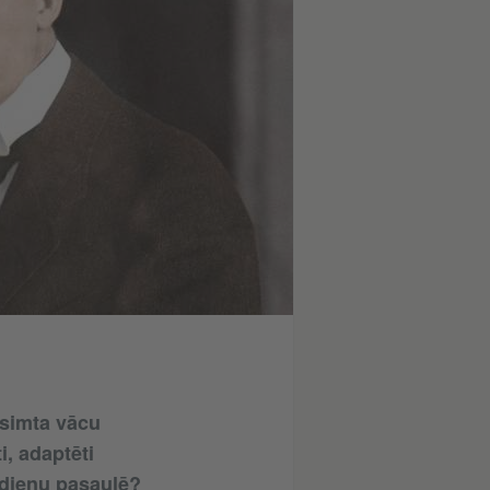
dsimta vācu
i, adaptēti
ūsdienu pasaulē?