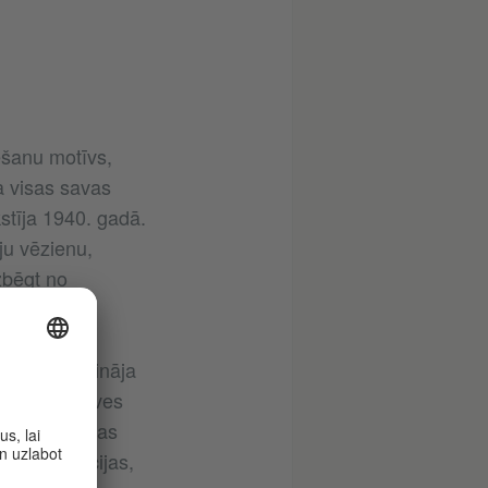
šanu motīvs,
a visas savas
stīja 1940. gadā.
uju vēzienu,
zbēgt no
umā nodarbināja
lsonisko dzīves
us vīrišķības
s konstrukcijas,