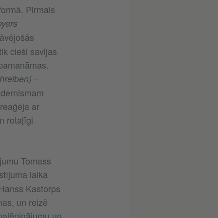
 formā. Pirmais
yers
āvējošās
ik cieši savijas
 nepamanāmas.
–
hreiben)
modernismam
reaģēja ar
 rotaļīgi
nājumu Tomass
stījuma laika
s Hanss Kastorps
nas, un reizē
, palēninājumu un