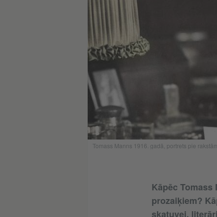
Tomass Manns 1916. gadā, portrets pie rakstāmgal
Kāpēc Tomass M
prozaiķiem? Kāpē
skatuvei, literā