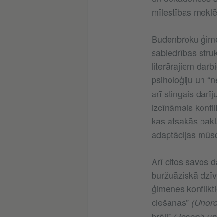
mīlestības meklē
Budenbroku ģimen
sabiedrības stru
literārajiem dar
psiholoģiju un “
arī stingais dar
izcīnāmais konfli
kas atsakās pakl
adaptācijas mūsd
Arī citos savos 
buržuāziskā dzīv
ģimenes konflikti
ciešanas”
(Unord
brāļi”
(Joseph und