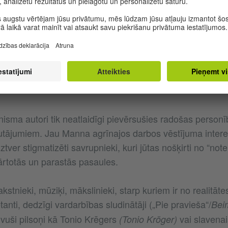
iemēram, avantūrists Fēlikss Kruls
(Hochstapler Felix Krul
tais skurbuma, iekāres un dzimumu robežsituāciju spektrs
tātes psihologu vācu literatūrā, rezumē ģermānists un 
Hanss Rūdolfs Fagets
.
(Hans Rudolf Vaget)
KU TĒLI, REFLEKSIJA PAR MĀKSLU
nisma autori tik neatlaidīgi pievērsušies radošas person
utājumiem. Jau Manna agrīnajos darbos vēstījuma interes
ztver stigmatizēti savrupnieki, kuri jūtas nošķirti no “no
ārtotās un parastās pasaules.
kstnieki, mūziķi, mākslinieki, starp kuriem ir no realitāte
tanti, dedzīgi vardarbības sludinātāji („Pie pravieša“/
Bei
vuši pilsoņi kā Tonio Krēgers
vai slavena
(Tonio Kröger)