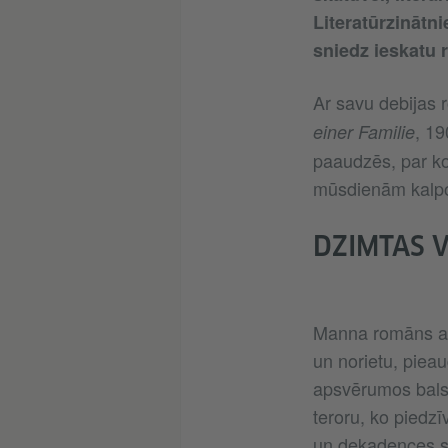
Literatūrzināt
sniedz ieskatu 
Ar savu debijas
, 19
einer Familie
paaudzēs, par ko 
mūsdienām kalpo
DZIMTAS 
Manna romāns at
un norietu, piea
apsvērumos balstī
teroru, ko piedz
un dekadences si