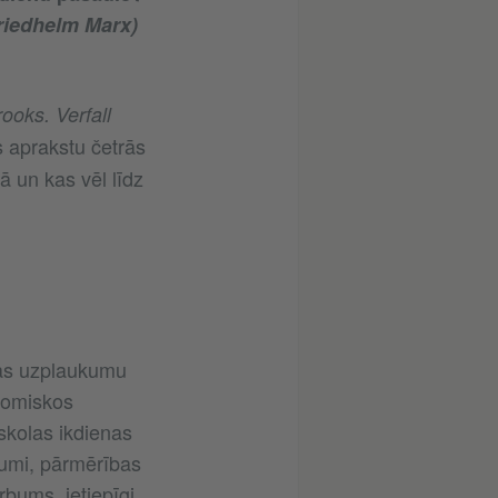
riedhelm Marx)
ooks. Verfall
 aprakstu četrās
ā un kas vēl līdz
tas uzplaukumu
nomiskos
 skolas ikdienas
jumi, pārmērības
bums, ietiepīgi