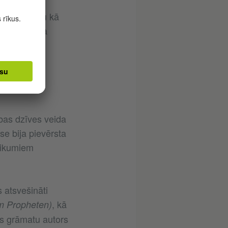
. Manna
l)
 atklāj viņu kā
Tomasa Manna
ības dzīves veida
e bija pievērsta
teikumiem
s atsvešināti
, kā
m Propheten)
is grāmatu autors