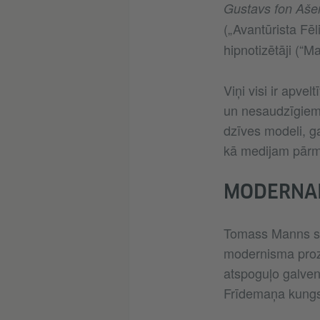
Gustavs fon Ašen
(„Avantūrista Fēl
hipnotizētāji (“Ma
Viņi visi ir apve
un nesaudzīgiem 
dzīves modeli, g
kā medijam pārm
MODERNAI
Tomass Manns sa
modernisma proz
atspoguļo galven
Frīdemaņa kung