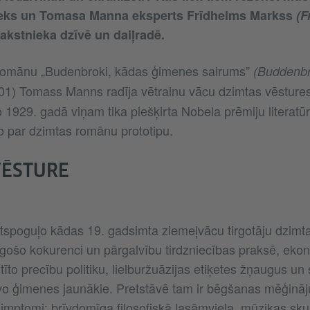
nieks un Tomasa Manna eksperts Frīdhelms Markss
(F
rakstnieka dzīvē un daiļradē.
 romānu „Budenbroki, kādas ģimenes sairums”
(Buddenbr
01) Tomass Manns radīja vētrainu vācu dzimtas vēstures
1929. gadā viņam tika piešķirta Nobela prēmiju literatūr
 par dzimtas romānu prototipu.
VĒSTURE
spoguļo kādas 19. gadsimta ziemeļvācu tirgotāju dzim
ugošo kokurenci un pārgalvību tirdzniecības praksē, eko
to precību politiku, lielburžuāzijas etiķetes žņaugus un
īvo ģimenes jaunākie. Pretstāvē tam ir bēgšanas mēģinā
mptomi: brīvdomīga filosofiskā lasāmviela, mūzikas skur