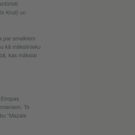
ntūristi
un
x Krull)
ara par smalkiem
ņu kā mākslinieku
bā, kas mākslai
 Eiropas
ēmieniem. To
rbu “Mazais