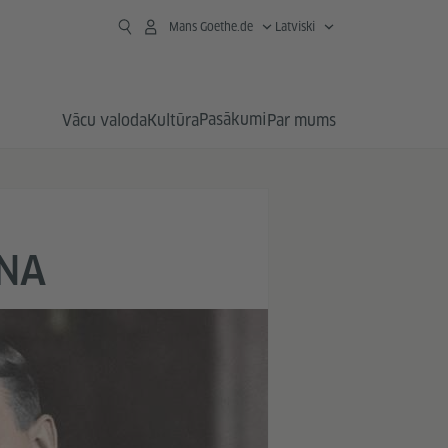
Mans Goethe.de
Latviski
Pasākumi
Vācu valoda
Kultūra
Par mums
NNA