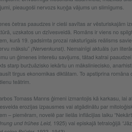
jumi, pieaugoši nervozs kuņģa vājums un slimīgums.
es četras paaudzes ir cieši savītas ar vēsturiskajām 
ktūrā, uzskatos un dzīvesveidā. Romāns ir viens no spilg
biem, kurā 19. gadsimta prozai raksturīgais reālisms sav
nervu mākslu”
. Nemainīgi aktuāls (un literā
(Nervenkunst)
ījumu un ģimenes interešu savijums, tātad katrai paaudzei
kts starp buržuāzisko iekārtu un māksliniecisko, anarhist
ausīt tirgus ekonomikas diktātam. To apstiprina romāna
ienu teātrim.
darbos Tomass Manns ģimeni izmantojis kā karkasu, lai at
esveida erozijas izpausmes vai atgādinātu par mitoloģisk
em – piemēram, novelē par lielās inflācijias laiku “Nekār
1925) vai episkajā tetraloģijā
Jāz
nung und frühes Leid,
“
1933–1943).
 seine Brüder,