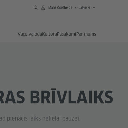
Mans Goethe.de
Latviski
Vācu valoda
Kultūra
Pasākumi
Par mums
AS BRĪVLAIKS
ad pienācis laiks nelielai pauzei.