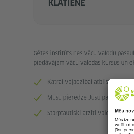
KLĀTIENĒ
Gētes institūts nes vācu valodu pasau
piedāvājam vācu valodas kursus un 
Katrai vajadzībai atbilstošs risi
Mūsu pieredze Jūsu panākumie
Starptautiski atzīti valodas zinā