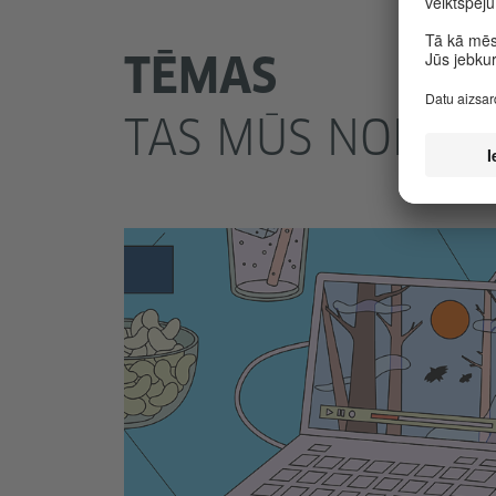
TĒMAS
TAS MŪS NODAR