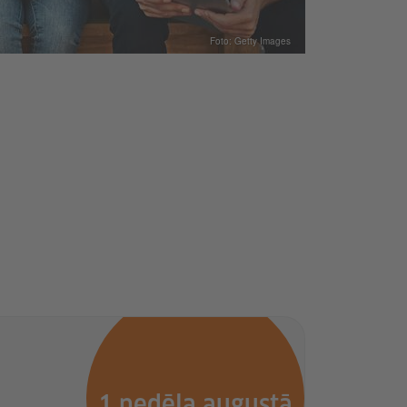
Foto: Getty Images
1 nedēļa augustā