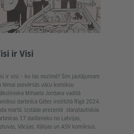
© Michael Jordan
isi ir Visi
si ir visi – ko tas nozīmē? Šim jautājumam
ā tēmai pievērsās vācu komiksu
ākslinieka Mihaela Jordana vadītā
omiksu darbnīca Gētes institūtā Rīgā 2024.
ada martā. Izstāde prezentē starptautiskās
rbnīcas 17 dalībnieku no Latvijas,
etuvas, Vācijas, Itālijas un ASV komiksus.