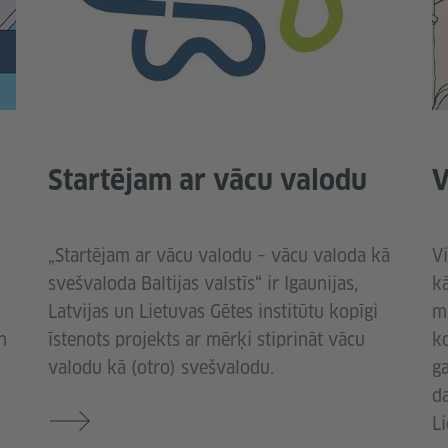
Startējam ar vācu valodu
V
„Startējam ar vācu valodu – vācu valoda kā
Vi
svešvaloda Baltijas valstīs“ ir Igaunijas,
k
Latvijas un Lietuvas Gētes institūtu kopīgi
m
n
īstenots projekts ar mērķi stiprināt vācu
k
valodu kā (otro) svešvalodu.
g
da
Li