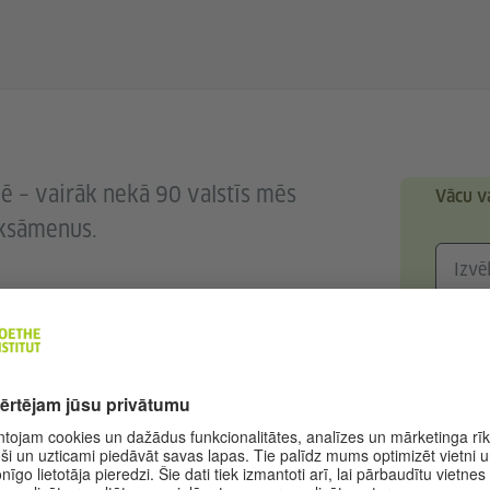
lē – vairāk nekā 90 valstīs mēs
Vācu v
eksāmenus.
nājums
m
šanu līmeņa apliecinājumi