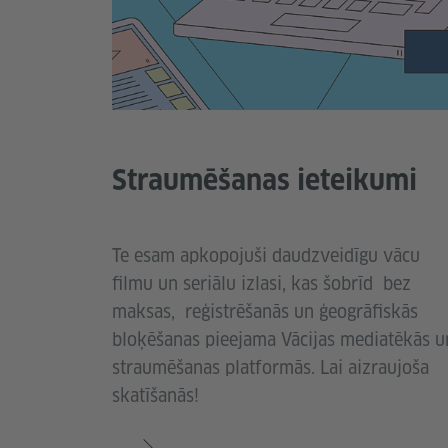
Straumēšanas ieteikumi
Te esam apkopojuši daudzveidīgu vācu
filmu un seriālu izlasi, kas šobrīd bez
maksas, reģistrēšanās un ģeogrāfiskās
bloķēšanas pieejama Vācijas mediatēkās u
straumēšanas platformās. Lai aizraujoša
skatīšanās!