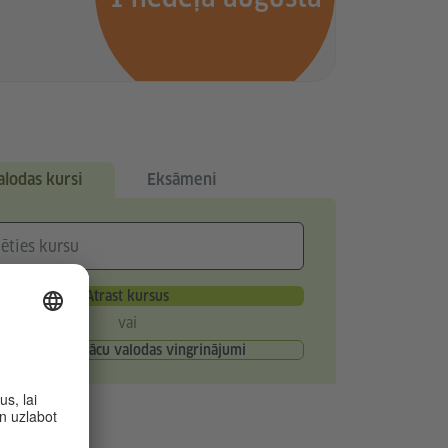
alodas kursi
Eksāmeni
Atrast kursus
vai
Bezmaksas vācu valodas vingrinājumi