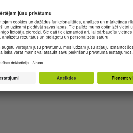
Lukas Bärfuss
Krieg und Liebe. Essays
Wallstein Verlag, Göttingen 2018
ISBN 978-3-8353-3241-6
294 Lappuses