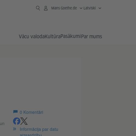
Mans Goethe.de
Latviski
Pasākumi
Vācu valoda
Kultūra
Par mums
0
Komentāri
 un
ieteikt
ieteikt
Informācija par datu
aizsardzību