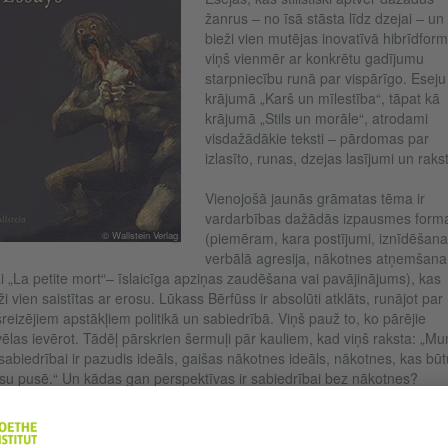
žanrus – no īsā stāsta līdz dzejai – un
bieži vien mutējas inovatīvā hibrīdform
viņš vienmēr ar konkrētu gadījumu
starpniecību runā par vispārīgo. Eseju
krājumā „Karš un mīlestība“, tāpat kā
krājumā „Stils un morāle“, atrodami
visdažādākie teksti – pārdomas par
izlasīto, runas, dzejas lasījumi un rakst
Vienojošā jaunās grāmatas tēma ir
vardarbības dažādās izpausmes form
© Wallstein Verlag
(piemēram, kara postījumi, iznīdēšana
verbālā agresija, nākotnes atņemšana
ai „La petite mort“– īslaicīga apziņas zaudēšana vai pavājinājums), kas
ži vien saistītas ar erosu. Lūkass Bērfūss ir absolūti atklāts, runājot par
reizējiem apstākļiem politikā un sabiedrībā. Viņš pauž to, ko pārējie
ēlas ievērot. Tādēļ pārskrien šermuļi pār kauliem, kad viņš raksta: „M
sabiedrībai ir pazudis ideāls, gaišas nākotnes ideāls, nākotnes, kas būt
u pusē.“ Un kādas gan perspektīvas ir sabiedrībai bez nākotnes?