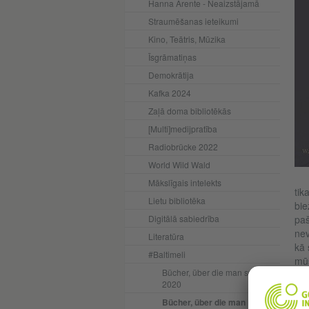
Hanna Ārente - Neaizstājamā
Straumēšanas ieteikumi
Kino, Teātris, Mūzika
Īsgrāmatiņas
Demokrātija
Kafka 2024
Zaļā doma bibliotēkās
[Multi]medijpratība
Radiobrücke 2022
World Wild Wald
Mākslīgais intelekts
tik
Lietu bibliotēka
bie
Digitālā sabiedrība
paš
nev
Literatūra
kā 
#Baltimeli
mūs
Bücher, über die man spricht
2020
Bücher, über die man