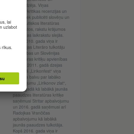
pasniedzēja. Viņas
literatūrkritikas recenzijas un
raksti tiek publicēti slovēņu un
starptautiskos literatūras
laikrakstos, rakstu krājumos
un dienas laikrakstu slejās.
Kopš 2010. gada viņa ir
Slovēnijas Literāro tulkotāju
savienības un Slovēnijas
Literatūras kritiķu apvienības
biedre. 2011. gadā dzejas
festivālā „Lirikonfest“ viņa
saņēma balvu par labāko
atdzejojumu „Lirikonov zlat“,
2015. gadā kā labākā jaunās
paaudzes literatūras kritiķe
saņēmusi Stritar apbalvojumu
un 2016. gadā saņēmusi arī
Radojkas Vrančičas
apbalvojumu kā labākā
jaunās paaudzes tulkotāja.
Kopš 2016. gada viņa ir