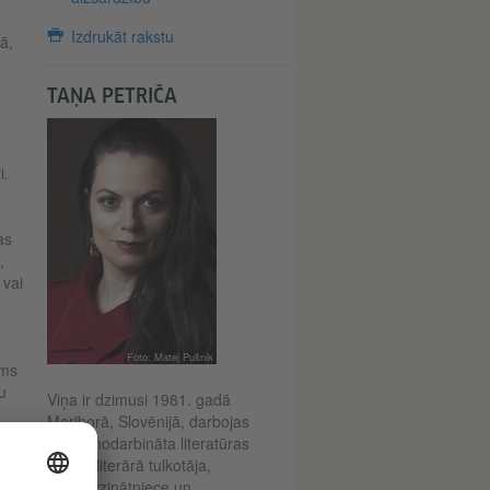
Izdrukāt rakstu
ā,
TAŅA PETRIČA
i.
as
,
 vai
Foto: Matej Pušnik
ums
u
Viņa ir dzimusi 1981. gadā
Mariborā, Slovēnijā, darbojas
kā pašnodarbināta literatūras
kritiķe, literārā tulkotāja,
literatūrzinātniece un