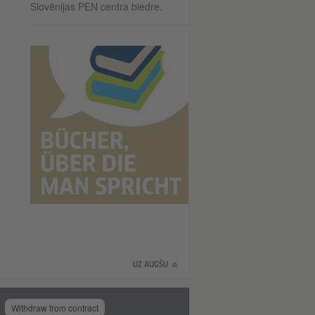
Slovēnijas PEN centra biedre.
UZ AUGŠU
Withdraw from contract