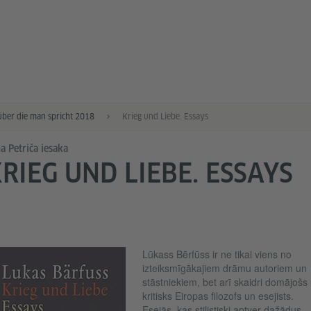
über die man spricht 2018
Krieg und Liebe. Essays
a Petriča iesaka
RIEG UND LIEBE. ESSAYS
Lūkass Bērfūss ir ne tikai viens no
izteiksmīgākajiem drāmu autoriem un
stāstniekiem, bet arī skaidri domājošs
kritisks Eiropas filozofs un esejists.
Esejās, kas stilistiski aptver dažādus