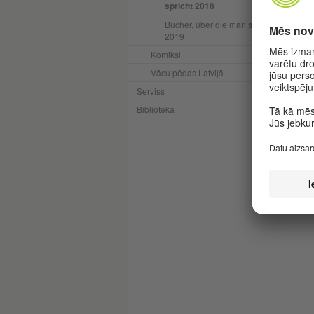
spricht 2018
Bücher, über die man spricht
2019
Komiksi
Vācu pēdas Latvijā
Serviss
Bibliotēka