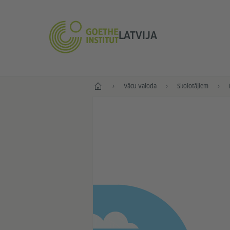
LATVIJA
Sākums
Vācu valoda
Skolotājiem