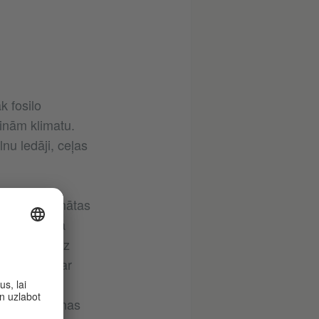
k fosilo
inām klimatu.
nu ledāji, ceļas
utīsies izdomātas
 vai tūrisma
kumu, kā līdz
ēlas kļūt par
ļūt
emes sasilšanas