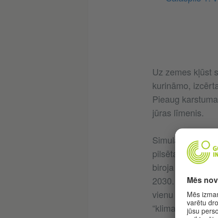
Uz zemes kļūst si
kurināmo, izcērt
Pieaug karstuma v
jūras līmenis.
Simulācijas spēle
pilsētas administ
biroja vadītājas 
2030. gadam iesp
vienu no desmit z
“klimatneitrāla”