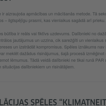
le ir aizraujoša apmācības un mācīšanās metode. Tā se
s – ilgtspējīgu prasmi, kas vienlaikus sagādā arī prieku.
es būtība ir reāls vai fiktīvs uzdevums. Dalībnieki no d
rālos jautājumus un uzzina, cik sarežģīti un vienlaikus s
ereses un izstrādāt kompromisus. Spēles iznākums nav i
 var meklēt dažādus risinājumus, šajā procesā izmēģinot
emot lēmumus. Tādā veidā dalībnieki ne tikai runā PAR
m situācijas dalībniekiem un risinātājiem.
ULĀCIJAS SPĒLES “KLIMATNEI