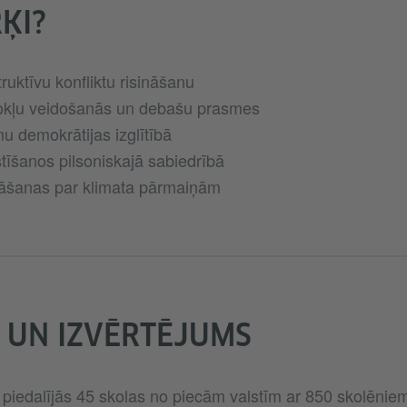
ĶI?
ruktīvu konfliktu risināšanu
edokļu veidošanās un debašu prasmes
mu demokrātijas izglītībā
stīšanos pilsoniskajā sabiedrībā
ināšanas par klimata pārmaiņām
 UN IZVĒRTĒJUMS
piedalījās 45 skolas no piecām valstīm ar 850 skolēni