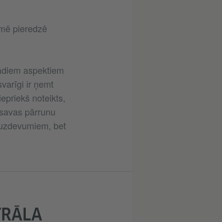
kmē pieredzē
ažādiem aspektiem
varīgi ir ņemt
epriekš noteikts,
 savas pārrunu
 uzdevumiem, bet
TRĀLA