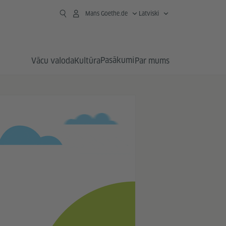
Mans Goethe.de
Latviski
Pasākumi
Vācu valoda
Kultūra
Par mums