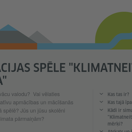
CIJAS SPĒLE "KLIMATNE
A"
vācu valodu? Vai vēlaties
Kas tas ir?
ovatīvu apmācības un mācīšanās
Kas tajā īpa
ā spēlē? Jūs un jūsu skolēni
Kādi ir simu
“Klimatneit
klimata pārmaiņām?
mērķi?
Atskats un 