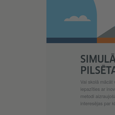
SIMULĀ
PILSĒT
Vai skolā mācāt 
iepazīties ar in
metodi aizraujoš
interesējas par 