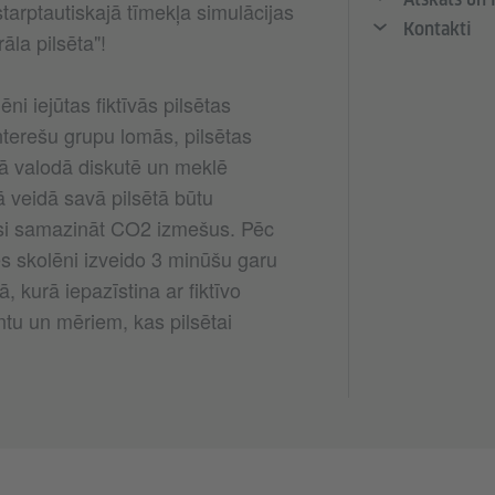
starptautiskajā tīmekļa simulācijas
Kontakti
āla pilsēta"!
ni iejūtas fiktīvās pilsētas
terešu grupu lomās, pilsētas
ā valodā diskutē un meklē
ā veidā savā pilsētā būtu
si samazināt CO2 izmešus. Pēc
es skolēni izveido 3 minūšu garu
, kurā iepazīstina ar fiktīvo
ntu un mēriem, kas pilsētai