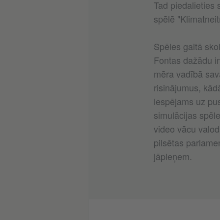
Tad piedalieties 
spēlē "Klimatneitr
Spēles gaitā skolē
Fontas dažādu in
mēra vadībā sav
risinājumus, kād
iespējams uz pu
simulācijas spēl
video vācu valodā
pilsētas parlame
jāpieņem.