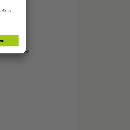
enojas par
o sižetā.
atorā vai
eokonferences