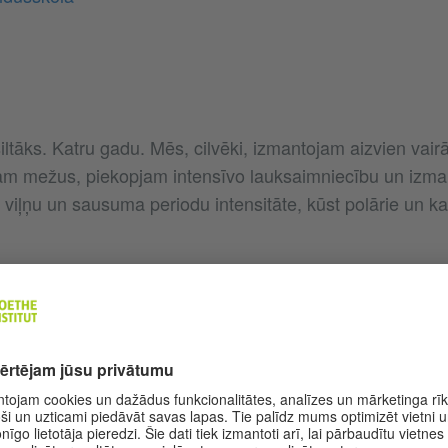
ltāks. Katru gadu. Mēs, cilvēki, izmantojam aizvien vairā
am mežus, piekopjam intensīvo lauksaimniecību un izma
iļņu un sausuma periodu intensitāte, kūst polārie un kal
s “Klimatneitrāla pilsēta” laikā ikviens tās dalībnieks iej
rācijas vadītājas, kustības “Fridays for Future” dalībnieka
lomā. Viņš/viņa darbosies komisijā, kura izstrādā priekšli
ējams uz pusi samazināt pilsētas CO2 emisiju. Pilsēta v
aļākajām pilsētām pasaulē. Vidēji ilgā laikā pilsēta grib k
 un vairs nepiesārņot atmosfēru ar CO2, tā piedaloties z