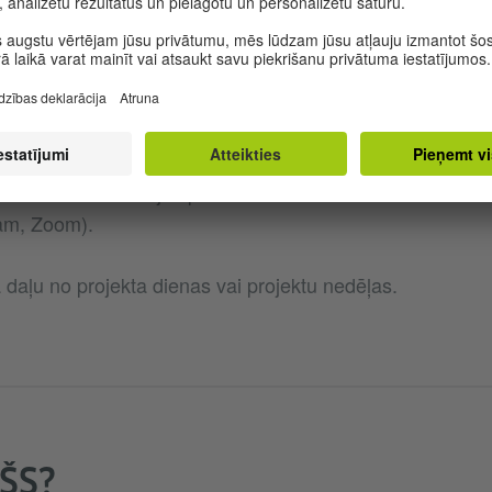
šo mērķi sasniegtu, spēlētājiem ir jāpieņem lēmumi, jāvi
nonāk pie kopīga rezultāta.
es beigās komisija prezentē rezultātu 3 minūšu garā vide
e tiek spēlēta pārlūkprogrammā balstītā programmatūrā d
bnieku komunikācija spēles laikā notiek klātienē vai vid
am, Zoom).
ā daļu no projekta dienas vai projektu nedēļas.
ŠS?