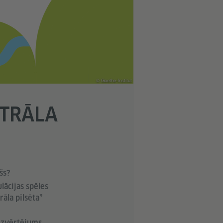
© Goethe-Institut
ITRĀLA
šs?
lācijas spēles
rāla pilsēta”
izvērtējums