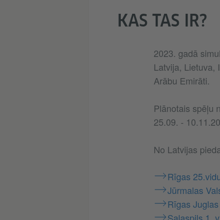
KAS TAS IR?
2023. gadā simulā
Latvija, Lietuva, 
Arābu Emirāti.
Plānotais spēļu n
25.09. - 10.11.2
No Latvijas pieda
Rīgas 25.vid
Jūrmalas Val
Rīgas Juglas
Salaspils 1. 