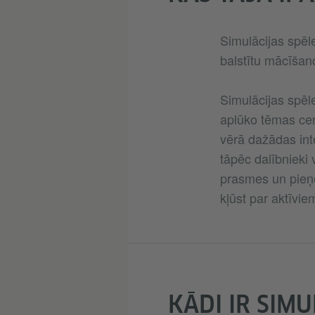
Simulācijas spē
balstītu mācīšano
Simulācijas spēl
aplūko tēmas cent
vērā dažādas int
tāpēc dalībnieki
prasmes un pieņ
kļūst par aktīvie
KĀDI IR SIM