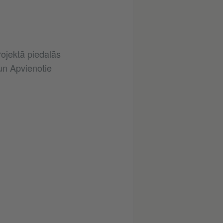
rojektā piedalās
 un Apvienotie