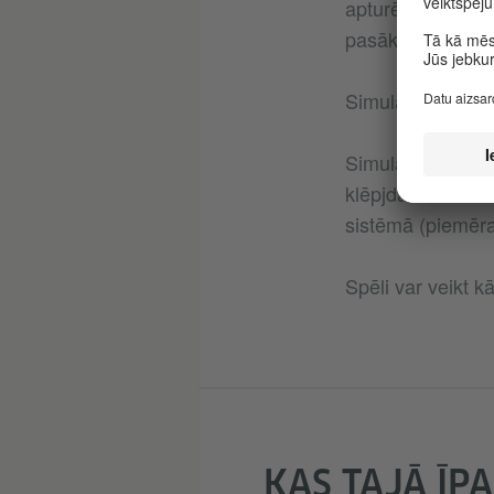
apturēšanā. Lai 
pasākumiem un jā
Simulācijas spēl
Simulācijas spēl
klēpjdatorā. Dalī
sistēmā (piemēr
Spēli var veikt k
KAS TAJĀ ĪPA