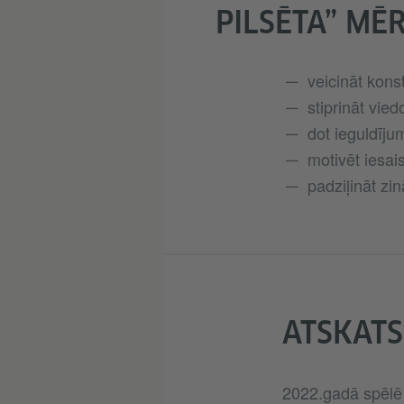
PILSĒTA” MĒR
veicināt konst
stiprināt vi
dot ieguldīju
motivēt iesai
padziļināt z
ATSKATS
2022.gadā spēlē 