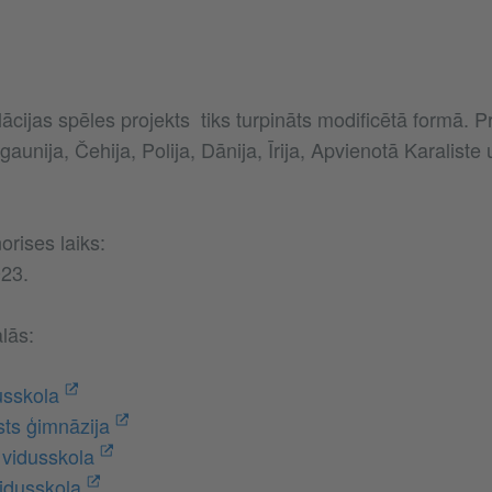
cijas spēles projekts tiks turpināts modificētā formā. P
Igaunija, Čehija, Polija, Dānija, Īrija, Apvienotā Karaliste
orises laiks:
023.
lās:
usskola
sts ģimnāzija
 vidusskola
vidusskola