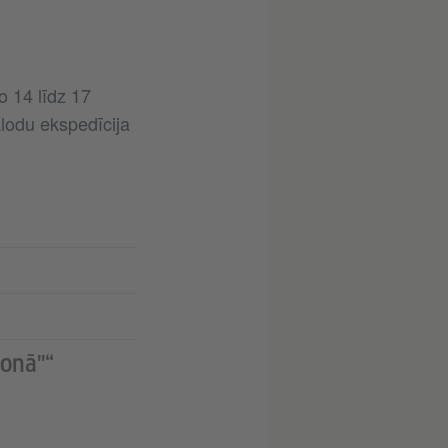
o 14 līdz 17
lodu ekspedīcija
ionā"“