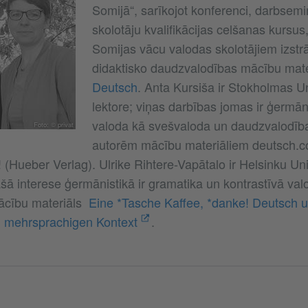
Somijā“, sarīkojot konferenci, darbsem
skolotāju kvalifikācijas celšanas kursus
Somijas vācu valodas skolotājiem izstr
didaktisko daudzvalodības mācību mat
Deutsch
. Anta Kursiša ir Stokholmas Un
lektore; viņas darbības jomas ir ģermān
valoda kā svešvaloda un daudzvalodība,
Foto: © privat
autorēm mācību materiāliem deutsch.c
 (Hueber Verlag). Ulrike Rihtere-Vapātalo ir Helsinku Uni
ašā interese ģermānistikā ir gramatika un kontrastīvā val
mācību materiāls
Eine *Tasche Kaffee, *danke! Deutsch u
m mehrsprachigen Kontext
.