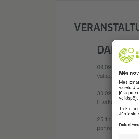
VERANSTALT
DARBNĪ
09.09.2021.: Izp
valodu portreti 
30.09.2021.: Izz
interkomprehensi
25.11.2021.: Sab
portreti dažādās 