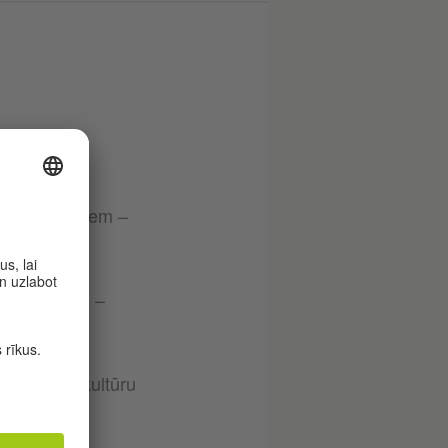
u dalībniekiem –
u zināšanas –
valodu un kultūru