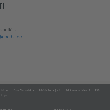
TI
vadītājs
@goethe.de
claimer
Datu Aizsardzība
Privātie iestatījumi
Lietošanas noteikumi
RSS
stkopa