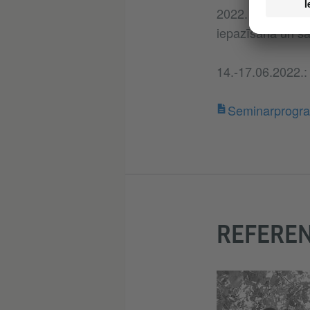
2022. gada sākum
iepazīšana un sa
14.-17.06.2022.
Seminarprogr
REFEREN