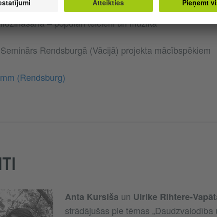
ā rokasgrāmata skolotājiem: Dažādu valstu jauniešu/i
līdzināšana – populāri teicieni un mūzika
: Seminārs Rendsburgā (Vācijā) projekta mācībspēkiem
amm (Rendsburg)
TI
un
Anta Kursiša
Ulrike Rihtere-Vapā
strādājušas pie tēmas „Daudzvalodība 