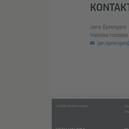
KONTAK
Jans Šprengers
Valodas nodaļas 
jan.sprenger
© 2026 Goethe-Institut
Dis
Vē