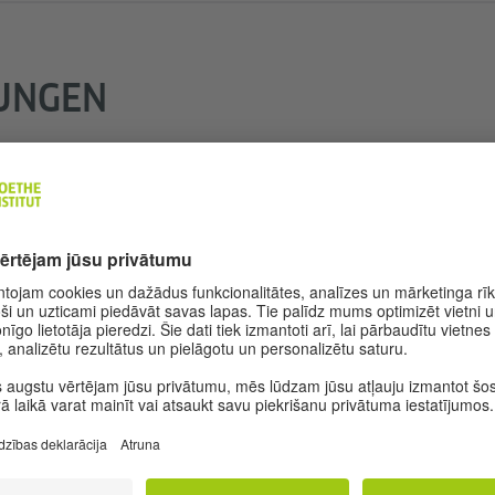
UNGEN
CAS
ētīt pašam savu daudzvalodību un iepazīties ar citu valst
un valodu konstelācijas
ināt ceļus uz jaunām valodām un apzināti pielietot valod
ja un valodu salīdzināšana
iedrības daudzvalodība un starpkultūru salīdzināšana – 
valstīs