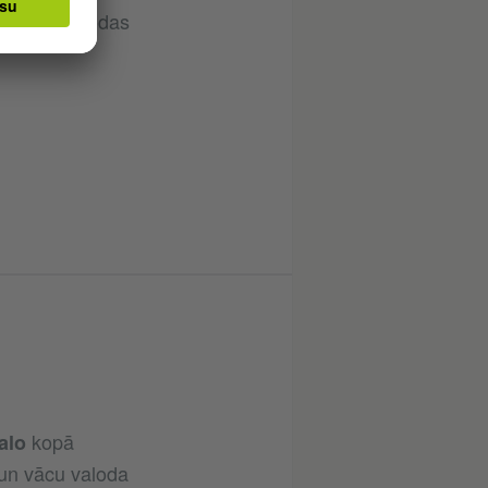
kdienas valodas
kopā
talo
un vācu valoda