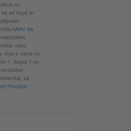
inārus un
, kā arī kopā ar
ādājušas
eriālu
Mehr als
iversitātes
istika, vācu
 viņa ir viena no
om 1, Super 1 un
versitātes
odniecība, kā
nd Finnisch