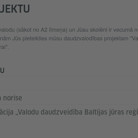
OJEKTU
alodu (sākot no A2 līmeņa) un Jūsu skolēni ir vecumā n
nām Jūs pieteikties mūsu daudzvalodības projektam "Va
ai".
TU
a norise
cija „Valodu daudzveidība Baltijas jūras reģ