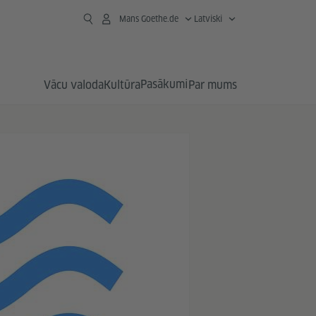
Mans Goethe.de
Latviski
Pasākumi
Vācu valoda
Kultūra
Par mums