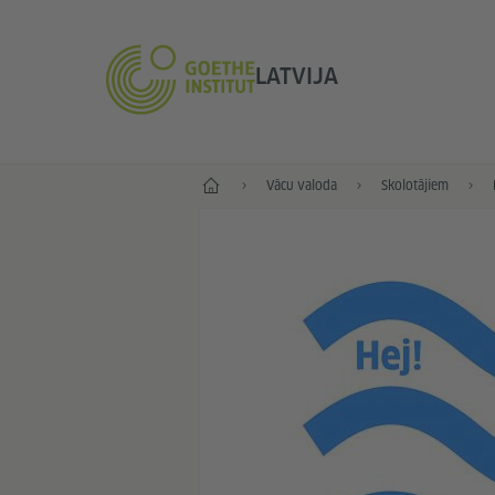
LATVIJA
Sākums
Vācu valoda
Skolotājiem