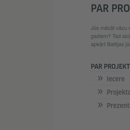
PAR PR
Jūs mācāt vācu v
gadiem? Tad aici
apkārt Baltijas jūr
PAR PROJEK
Iecere
Projekt
Prezentā