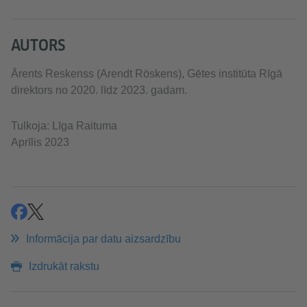
AUTORS
Ārents Reskenss (Arendt Röskens), Gētes institūta Rīgā
direktors no 2020. līdz 2023. gadam.
Tulkoja: Līga Raituma
Aprīlis 2023
ieteikt
ieteikt
Informācija par datu aizsardzību
Izdrukāt rakstu