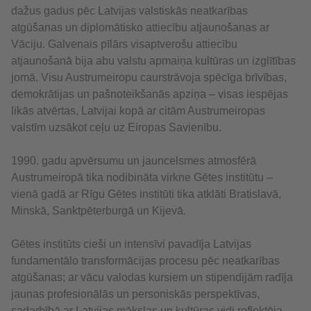
dažus gadus pēc Latvijas valstiskās neatkarības
atgūšanas un diplomātisko attiecību atjaunošanas ar
Vāciju. Galvenais pīlārs visaptverošu attiecību
atjaunošanā bija abu valstu apmaiņa kultūras un izglītības
jomā. Visu Austrumeiropu caurstrāvoja spēcīga brīvības,
demokrātijas un pašnoteikšanās apziņa – visas iespējas
likās atvērtas, Latvijai kopā ar citām Austrumeiropas
valstīm uzsākot ceļu uz Eiropas Savienību.
1990. gadu apvērsumu un jauncelsmes atmosfērā
Austrumeiropā tika nodibināta virkne Gētes institūtu –
vienā gadā ar Rīgu Gētes institūti tika atklāti Bratislavā,
Minskā, Sanktpēterburgā un Kijevā.
Gētes institūts cieši un intensīvi pavadīja Latvijas
fundamentālo transformācijas procesu pēc neatkarības
atgūšanas; ar vācu valodas kursiem un stipendijām radīja
jaunas profesionālās un personiskās perspektīvas,
sadarbībā ar Latvijas mākslas un kultūras vidi reflektēja