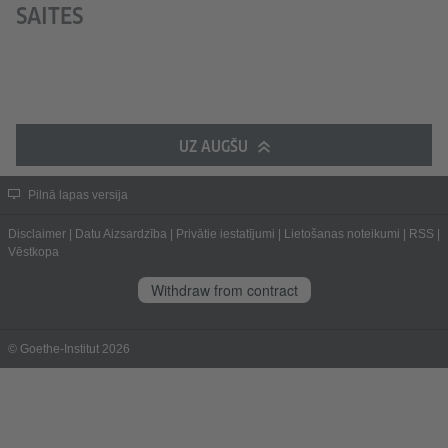
SAITES
UZ AUGŠU
Pilnā lapas versija
Disclaimer
|
Datu Aizsardzība
|
Privātie iestatījumi
|
Lietošanas noteikumi
|
RSS
|
Vēstkopa
Withdraw from contract
© Goethe-Institut 2026