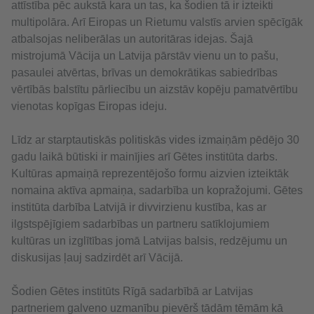
attīstība pēc aukstā kara un tas, ka šodien tā ir izteikti
multipolāra. Arī Eiropas un Rietumu valstīs arvien spēcīgāk
atbalsojas neliberālas un autoritāras idejas. Šajā
mistrojumā Vācija un Latvija pārstāv vienu un to pašu,
pasaulei atvērtas, brīvas un demokrātikas sabiedrības
vērtībās balstītu pārliecību un aizstāv kopēju pamatvērtību
vienotas kopīgas Eiropas ideju.
Līdz ar starptautiskās politiskās vides izmaiņām pēdējo 30
gadu laikā būtiski ir mainījies arī Gētes institūta darbs.
Kultūras apmaiņā reprezentējošo formu aizvien izteiktāk
nomaina aktīva apmaiņa, sadarbība un kopražojumi. Gētes
institūta darbība Latvijā ir divvirzienu kustība, kas ar
ilgstspējīgiem sadarbības un partneru satīklojumiem
kultūras un izglītības jomā Latvijas balsis, redzējumu un
diskusijas ļauj sadzirdēt arī Vācijā.
Šodien Gētes institūts Rīgā sadarbībā ar Latvijas
partneriem galveno uzmanību pievērš tādām tēmām kā