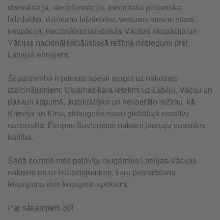
demokrātija, dezinformācija, minoritāšu pilsoniskā
līdzdalība, dzimumu līdztiesība, vēstures atmiņu stāsti,
okupācija, nacionālsociālistiskās Vācijas okupācija un
Vācijas nacionālsociālistiskā režīma noziegumi pret
Latvijas ebrejiem.
Šī partnerība ir pamats spējai reaģēt uz nākotnes
izaicinājumiem: Ukrainas kara ietekmi uz Latviju, Vāciju un
pasauli kopumā, autokrātisko un neliberālo režīmu, kā
Krievija un Ķīna, pieaugošo svaru globālajā naratīvu
sacensībā, Eiropas Savienības nākotni jaunajā pasaules
kārtībā.
Šādā nozīmē mēs paļāvīgi raugāmies Latvijas-Vācijas
nākotnē un uz izaicinājumiem, kuru pievārēšana
iespējama vien kopīgiem spēkiem.
Par nākamjiem 30!