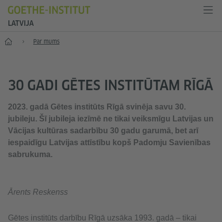
LATVIJA
Sākums
Par mums
30 GADI GĒTES INSTITŪTAM RĪGĀ
2023. gadā Gētes institūts Rīgā svinēja savu 30.
jubileju. Šī jubileja iezīmē ne tikai veiksmīgu Latvijas un
Vācijas kultūras sadarbību 30 gadu garumā, bet arī
iespaidīgu Latvijas attīstību kopš Padomju Savienības
sabrukuma.
Ārents Reskenss
Gētes institūts darbību Rīgā uzsāka 1993. gadā – tikai