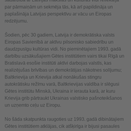
par pārmaiņām un sekmēja tās, kā arī papildināja un
paplašināja Latvijas perspektīvu ar vācu un Eiropas
redzējumu.
Šodien, pēc 30 gadiem, Latvija ir demokrātiska valsts
Eiropas Savienībā ar aktīvu pilsonisko sabiedrību un
daudzpusīgu kultūras vidi. No pieminētajiem 1993. gadā
darbību uzsākušajiem Gētes institūtiem vairs tikai Rīgā un
Bratislavā esošie institūti aktīvi darbojas valstīs, kas
realizējušas brīvības un demokrātijas nākotnes solījumu;
Baltkrievija un Krievija atkal nonākušas stingru
autokrātisku režīmu varā, Baltkrievijas valdība ir slēgusi
Gētes institūtu Minskā, Ukraina ir ierauta karā, ar kuru
Krievija grib pārtraukt Ukrainas valstisko pašnoteikšanos
un uzņemto ceļu uz Eiropu.
No šāda skatpunkta raugoties uz 1993. gadā dibinātajiem
Gētes institūtiem atklājas, cik atšķirīga ir bijusi pasaules