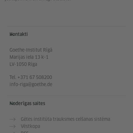
Service- und Informationsbereich
Kontakti
Goethe-Institut Rīgā
Marijas iela 13 k-1
LV-1050 Rīga
Tel.
+371 67 508200
info-riga@goethe.de
Noderīgas saites
Gētes institūta trauksmes celšanas sistēma
Vēstkopa