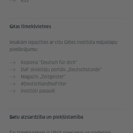
RSS
Citas tīmekļvietnes
Iesakām iepazīties ar citu Gētes institūta mājaslapu
piedāvājumu:
Kopiena “Deutsch für dich“
DaF skolotāju portāls „Deutschstunde“
Magazin „Zeitgeister“
#DeutschlandNoFilter
Institūti pasaulē
Datu aizsardzība un piekļūstamība
Šai tīmekļvietnei ir jābūt pieejamai un noderīgai