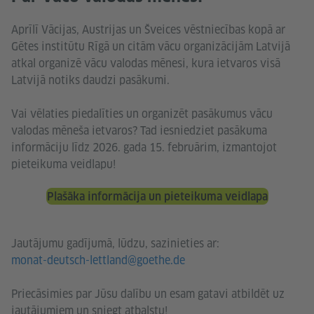
Aprīlī Vācijas, Austrijas un Šveices vēstniecības kopā ar
Gētes institūtu Rīgā un citām vācu organizācijām Latvijā
atkal organizē vācu valodas mēnesi, kura ietvaros visā
Latvijā notiks daudzi pasākumi.
Vai vēlaties piedalīties un organizēt pasākumus vācu
valodas mēneša ietvaros? Tad iesniedziet pasākuma
informāciju līdz 2026. gada 15. februārim, izmantojot
pieteikuma veidlapu!
Plašāka informācija un pieteikuma veidlapa
Jautājumu gadījumā, lūdzu, sazinieties ar:
monat-deutsch-lettland@goethe.de
Priecāsimies par Jūsu dalību un esam gatavi atbildēt uz
jautājumiem un sniegt atbalstu!