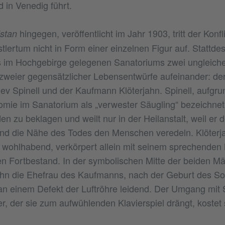
 in Venedig führt.
hingegen, veröffentlicht im Jahr 1903, tritt der Konf
istan
lertum nicht in Form einer einzelnen Figur auf. Stattdes
es im Hochgebirge gelegenen Sanatoriums zwei ungleich
weier gegensätzlicher Lebensentwürfe aufeinander: der
tlev Spinell und der Kaufmann Klöterjahn. Spinell, aufgr
omie im Sanatorium als „verwester Säugling“ bezeichnet,
en zu beklagen und weilt nur in der Heilanstalt, weil er de
und die Nähe des Todes den Menschen veredeln. Klöterj
 wohlhabend, verkörpert allein mit seinem sprechende
 Fortbestand. In der symbolischen Mitte der beiden Mä
jahn die Ehefrau des Kaufmanns, nach der Geburt des S
n einem Defekt der Luftröhre leidend. Der Umgang mit 
, der sie zum aufwühlenden Klavierspiel drängt, kostet s