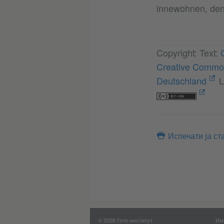
innewohnen, den
Copyright: Text:
Creative Common
Deutschland
L
Испечати ја ст
© 2026 Гете-институт
Им