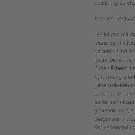
beständig durchz
Von Gina Arzdor
„Es ist aus mit 
Mann den fiktive
paradox. Und doc
nach. Die Annahm
Ordentlichen“ am
Verachtung und H
Lebensüberdruss 
Lebens die Türe
es für den eins
gewesen sein, al
Bürger auf Irrweg
der verkörpert s