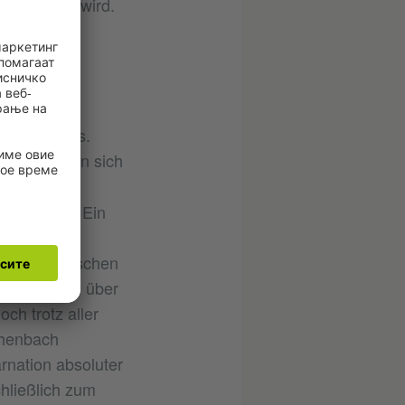
erarbeitet wird.
Mann
m Dualismus.
de Welten in sich
ist ein
edig
Leistungen. Ein
Rande lebt.
 von preußischen
lten Wassers über
ch trotz aller
chenbach
rnation absoluter
chließlich zum