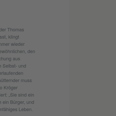
u der Thomas
st, klingt
immer wieder
Gewöhnlichen, den
schung aus
h Selbst- und
erlaufenden
hütternder muss
o Kröger
rt: „Sie sind ein
h ein Bürger, und
unfähiges Leben.