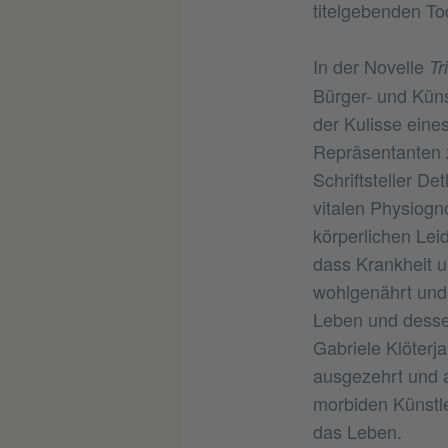
titelgebenden Tod
In der Novelle
Tr
Bürger- und Künst
der Kulisse ein
Repräsentanten z
Schriftsteller De
vitalen Physiogn
körperlichen Leid
dass Krankheit 
wohlgenährt und
Leben und dessen
Gabriele Klöter
ausgezehrt und a
morbiden Künstler
das Leben.