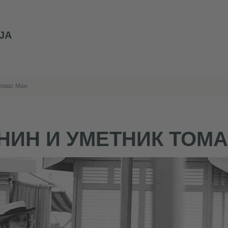
ЈА
Томас Ман
НИН И УМЕТНИК ТОМ