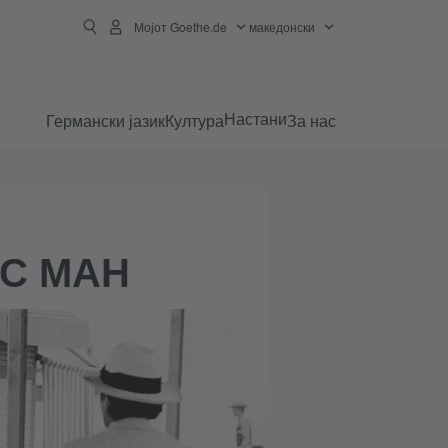
Мојот Goethe.de
македонски
Настани
Германски јазик
Култура
За нас
АС МАН