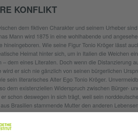
RE KONFLIKT
wischen dem fiktiven Charakter und seinem Urheber sin
as Mann wird 1875 in eine wohlhabende und angesehe
 hineingeboren. Wie seine Figur Tonio Kröger lässt auch
atische Heimat hinter sich, um in Italien die Weichen e
n – dem eines Literaten. Doch wenn die Distanzierung a
e wird er sich nie gänzlich von seinen bürgerlichen Ursp
e sein literarisches Alter Ego Tonio Kröger. Unvermeidba
o dem existenziellen Widerspruch zwischen Bürger- un
n er schon deswegen in sich trägt, weil sein norddeutsch
e aus Brasilien stammende Mutter den anderen Lebensen
n er Tonio Kröger also sagen lässt, „ich stehe zwischen 
 und habe es infolge dessen ein wenig schwer“, entspri
n Gefühl uneindeutiger Zugehörigkeit und eines metaph