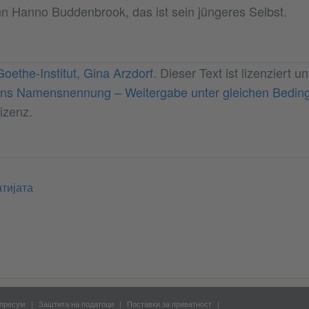
n Hanno Buddenbrook, das ist sein jüngeres Selbst.
Goethe-Institut, Gina Arzdorf
. Dieser Text ist lizenziert un
s Namensnennung – Weitergabe unter gleichen Bedin
izenz.
атијата
пресум
Заштита на податоци
Поставки за приватност