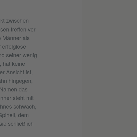
likt zwischen
sen treffen vor
e Männer als
 erfolglose
und seiner wenig
 hat keine
r Ansicht ist,
ahn hingegen,
n Namen das
nner steht mit
ohnes schwach,
Spinell, dem
ie schließlich