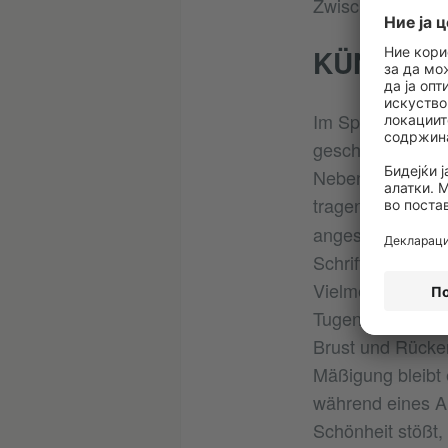
Zwischen-den-Stü
KÜNSTLE
Im Spannungsfel
geschaffenen Fig
Neben Tonio Krög
tragen. Die Haup
angesehener Schri
Schriftsteller al
Vielmehr ist Gus
Tugendvorstellun
Brust und Rücken
Mäßigung bleibt 
während eines Au
Schönheit stößt,