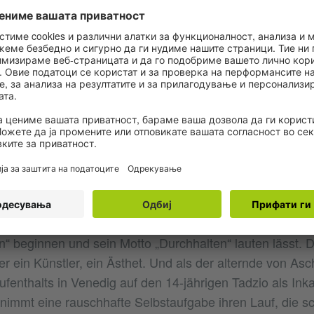
hlen-Sitzens, das vor allem in den frühen Erzählungen v
R VS. BÜRGER
d von Künstler- und Bürgertum ringen die von Thomas 
uren auf unterschiedliche Art und Weise mit ebendiese
er zählt auch Gustav von Aschenbach zu jenen, die bei
tfigur der 1911 entstandenen Erzählung
Der Tod in Ven
ftsteller, geadelt aufgrund seiner großen literarischen 
so, der nicht im Widerstreit mit der Gesellschaft an ihrem 
tav von Aschenbachs Leben das eines Bürgers, geleitet
gen und einer Disziplin, die seine Tage mit „Stürzen ka
“ beginnen und sein Motto „Durchhalten“ lauten lässt. Do
er ein Künstler, ein Ästhet. Und als der alternde von As
fenthalts in Venedig auf den 14-jährigen Tadzio als Inka
 nimmt eine rauschhafte Selbstaufgabe ihren Lauf, die s