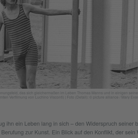
ungsfeld, das sich gleichermaßen im Leben Thomas Manns und in einigen seiner lit
ten Verfilmung von Luchino Visconti) | Foto (Detail): © picture alliance / Mary Eva
 ihn ein Leben lang in sich – den Widerspruch seiner b
Berufung zur Kunst. Ein Blick auf den Konflikt, der sein