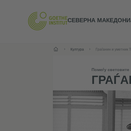
СЕВЕРНА МАКЕДОНИ
Почеток
Култура
Граѓанин и уметник 
Помеѓу световите
ГРАЃА