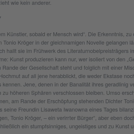
ieht wie kein anderer.
f
dem Künstler, sobald er Mensch wird“. Die Erkenntnis, z
n Tonio Kröger in der gleichnamigen Novelle gelangen läs
h hallt sie im Frühwerk des Literaturnobelpreisträgers 
e: Kunst produzieren kann nur, wer isoliert von den „
 Rande der Gesellschaft steht und folglich mit einer Mi
ochmut auf all jene herabblickt, die weder Ekstase noc
kennen. Jene, denen in der Banalität ihres geradlinig v
n zu höheren Sphären verschlossen bleiben. Umso ersc
amen, am Rande der Erschöpfung stehenden Dichter Toni
s seine Freundin Lisaweta Iwanowna eines Tages bilanzie
en, Tonio Kröger, – ein verirrter Bürger“, aber eben doc
chließlich ein stumpfsinniges, ungeistiges und zu Kunst 