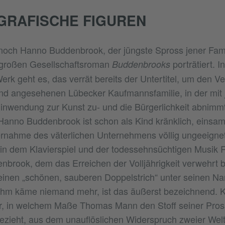
GRAFISCHE FIGUREN
noch Hanno Buddenbrook, der jüngste Spross jener Fam
großen Gesellschaftsroman
porträtiert. 
Buddenbrooks
k geht es, das verrät bereits der Untertitel, um den Verf
d angesehenen Lübecker Kaufmannsfamilie, in der mit 
inwendung zur Kunst zu- und die Bürgerlichkeit abnimmt
Hanno Buddenbrook ist schon als Kind kränklich, einsa
rnahme des väterlichen Unternehmens völlig ungeeignet,
ein dem Klavierspiel und der todessehnsüchtigen Musik
brook, dem das Erreichen der Volljährigkeit verwehrt ble
einen „schönen, sauberen Doppelstrich“ unter seinen Nam
hm käme niemand mehr, ist das äußerst bezeichnend. K
 er, in welchem Maße Thomas Mann den Stoff seiner Pro
zieht, aus dem unauflöslichen Widerspruch zweier Welt