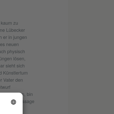
d kaum zu
ne Lübecker
 er in jungen
ines neuen
uch physisch
rüngen lösen,
r sieht sich
d Künstlertum
er Vater den
twurf
zwei Welten, bin
ngt diese Aussage
orischen