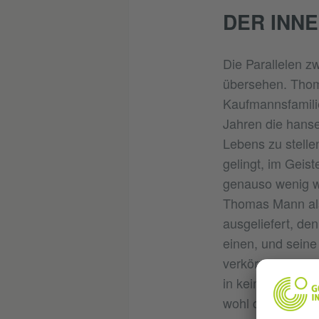
DER INNE
Die Parallelen z
übersehen. Thom
Kaufmannsfamilie
Jahren die hanse
Lebens zu stelle
gelingt, im Geist
genauso wenig wi
Thomas Mann als
ausgeliefert, de
einen, und sein
verkörperte. Wen
in keiner daheim
wohl dem eigene